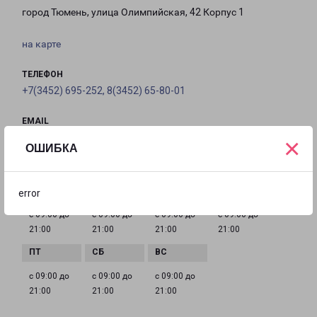
город Тюмень, улица Олимпийская, 42 Корпус 1
на карте
ТЕЛЕФОН
+7(3452) 695-252, 8(3452) 65-80-01
EMAIL
tumen@pecom.ru
×
ОШИБКА
ГРАФИК РАБОТЫ
error
с 09:00 до
с 09:00 до
с 09:00 до
с 09:00 до
21:00
21:00
21:00
21:00
с 09:00 до
с 09:00 до
с 09:00 до
21:00
21:00
21:00