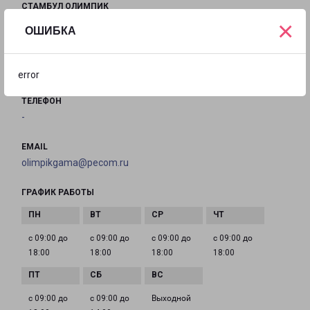
СТАМБУЛ ОЛИМПИК
×
Республика Турция, г. Стамбул ул. Эски Тургут
ОШИБКА
Озал, 8, Икителли ОСБ, Башакшехир
на карте
error
ТЕЛЕФОН
-
EMAIL
olimpikgama@pecom.ru
ГРАФИК РАБОТЫ
с 09:00 до
с 09:00 до
с 09:00 до
с 09:00 до
18:00
18:00
18:00
18:00
с 09:00 до
с 09:00 до
Выходной