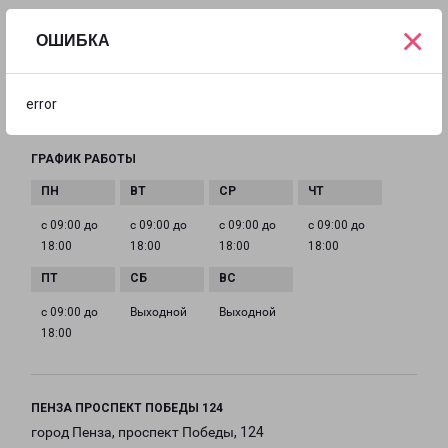
×
ТЕЛЕФОН
ОШИБКА
+7 (8452) 24-58-48
EMAIL
error
Rtischevo-fr@pecom.ru
ГРАФИК РАБОТЫ
с 09:00 до
с 09:00 до
с 09:00 до
с 09:00 до
18:00
18:00
18:00
18:00
с 09:00 до
Выходной
Выходной
18:00
ПЕНЗА ПРОСПЕКТ ПОБЕДЫ 124
город Пенза, проспект Победы, 124