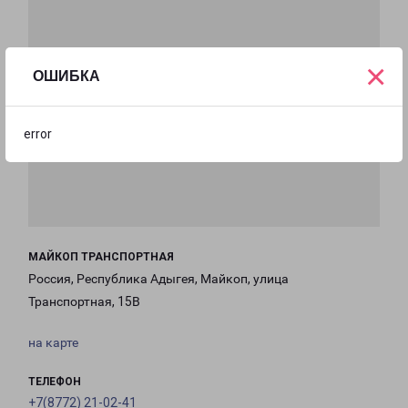
×
ОШИБКА
error
МАЙКОП ТРАНСПОРТНАЯ
Россия, Республика Адыгея, Майкоп, улица
Транспортная, 15В
на карте
ТЕЛЕФОН
+7(8772) 21-02-41