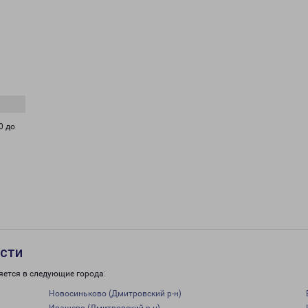
0 до
асти
яется в следующие города:
Новосиньково (Дмитровский р-н)