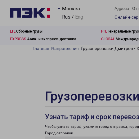
Москва
Адреса
О н
Rus /
Eng
Онлайн-се
LTL
Сборные грузы
FTL
Генеральные гру
EXPRESS
Авиа- и экспресс-доставка
GLOBAL
Международн
Главная
Направления
Грузоперевозки Дмитров - 
Грузоперевозки
Узнать тариф и срок перево
Чтобы узнать тариф, укажите город отправки, город 
Город отправки