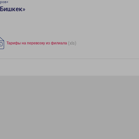
тров»
«Бишкек»
(xls)
Тарифы на перевозку из филиала