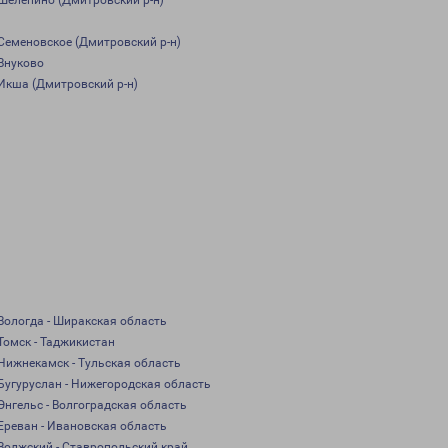
Шелепино (Дмитровский р-н)
Семеновское (Дмитровский р-н)
Внуково
Икша (Дмитровский р-н)
Вологда - Ширакская область
Томск - Таджикистан
Нижнекамск - Тульская область
Бугуруслан - Нижегородская область
Энгельс - Волгоградская область
Ереван - Ивановская область
Волжский - Ставропольский край