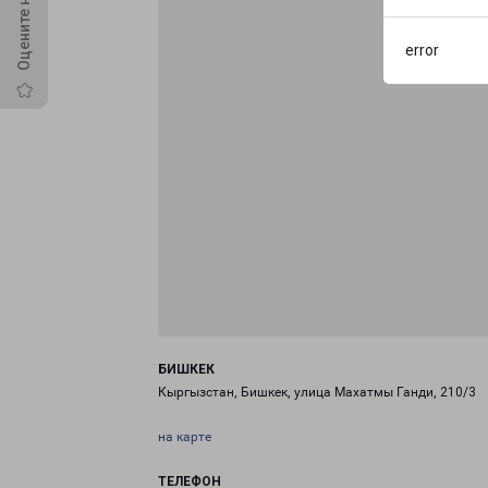
error
БИШКЕК
Кыргызстан, Бишкек, улица Махатмы Ганди, 210/3
на карте
ТЕЛЕФОН