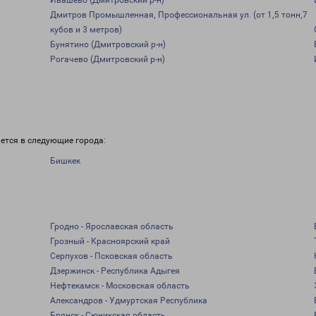
Ивашево (Дмитровский р-н)
Дмитров Промышленная, Профессиональная ул. (от 1,5 тонн,7
кубов и 3 метров)
Бунятино (Дмитровский р-н)
Рогачево (Дмитровский р-н)
ется в следующие города:
Бишкек
Гродно - Ярославская область
Грозный - Красноярский край
Серпухов - Псковская область
Дзержинск - Республика Адыгея
Нефтекамск - Московская область
Александров - Удмуртская Республика
Брянск - Сюникская область