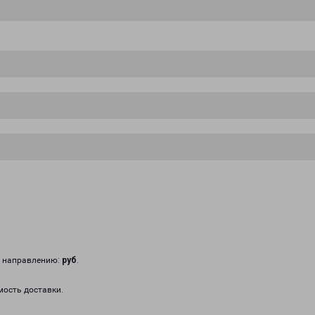
у направлению:
руб
.
мость доставки.