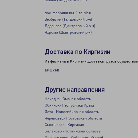
Кушки (Талдомский р-н)
пос. фабрики им. 1-го Мая
Вербилки (Талдомский р-н)
Деденёво (Дмитровский р-н)
Яхрома (Дмитровский р-н)
Доставка по Киргизии
Из филиала в Киргизии доставка грузов осуществля
Бишкек
Другие направления
Находка - Омская область
Обнинск - Республика Крым
Ялта - Новосибирская область
Череповец - Ростовская область
Сыктывкар - Киргизия
Балаково - Котайкская область
Прокопьевск - Хабаровский край