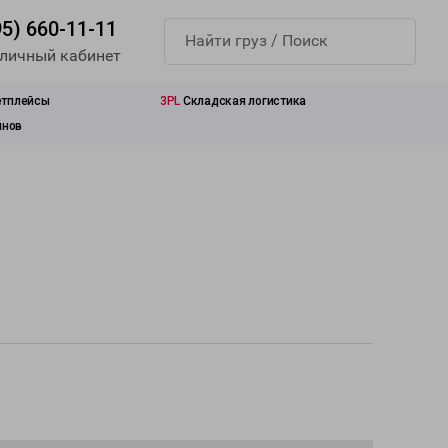
95) 660-11-11
 личный кабинет
етплейсы
3PL
Складская логистика
инов