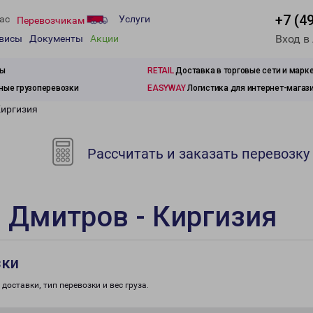
+7 (4
ас
Услуги
Перевозчикам
Вход в
рвисы
Документы
Акции
зы
RETAIL
Доставка в торговые сети и марк
ые грузоперевозки
EASYWAY
Логистика для интернет-магаз
Киргизия
Рассчитать и заказать перевозку
 Дмитров - Киргизия
зки
доставки, тип перевозки и вес груза.