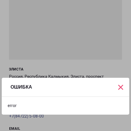
ЭЛИСТА
Россия, Республика Калмыкия, Элиста, проспект
×
имени Петра Анацкого, 57/1
ОШИБКА
на карте
error
ТЕЛЕФОН
+7(84722) 5-08-00
EMAIL