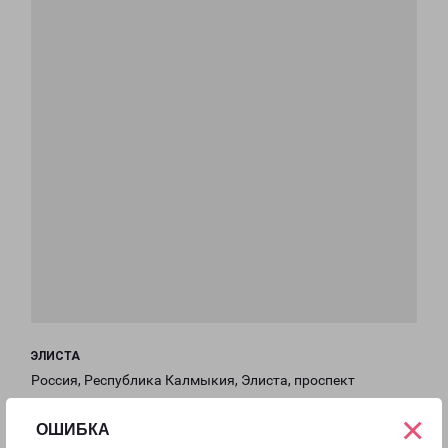
ЭЛИСТА
Россия, Республика Калмыкия, Элиста, проспект
имени Петра Анацкого, 57/1
×
ОШИБКА