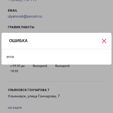
EMAIL
ulyanovsk@pecom.ru
ГРАФИК РАБОТЫ
×
ОШИБКА
с 09:00 до
с 09:00 до
с 09:00 до
с 09:00 до
18:00
18:00
18:00
18:00
error
с 09:00 до
Выходной
Выходной
18:00
УЛЬЯНОВСК ГОНЧАРОВА 7
Ульяновск, улица Гончарова, 7
на карте