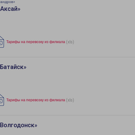
сандров»
«Аксай»
(xls)
Тарифы на перевозку из филиала
«Батайск»
(xls)
Тарифы на перевозку из филиала
«Волгодонск»