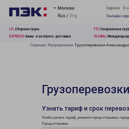
Москва
Адреса
О н
Rus /
Eng
Онлайн-се
LTL
Сборные грузы
FTL
Генеральные гру
EXPRESS
Авиа- и экспресс-доставка
GLOBAL
Международн
Главная
Направления
Грузоперевозки Александро
Грузоперевозки
Узнать тариф и срок перево
Чтобы узнать тариф, укажите город отправки, город 
Город отправки