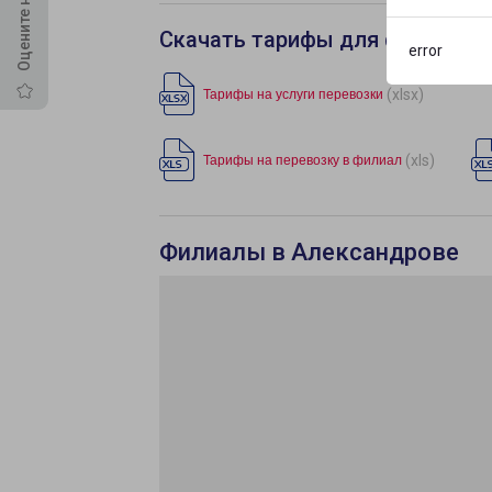
Скачать тарифы для филиала 
error
(xlsx)
Тарифы на услуги перевозки
(xls)
Тарифы на перевозку в филиал
Филиалы в Александрове