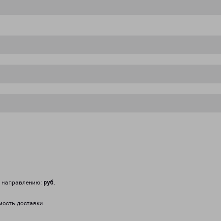
у направлению:
руб
.
мость доставки.