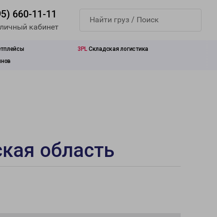
95) 660-11-11
 личный кабинет
етплейсы
3PL
Складская логистика
инов
ская область