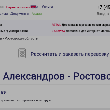
+7 (4
ас
Услуги
Перевозчикам
Вход в
рвисы
Документы
Акции
зы
RETAIL
Доставка в торговые сети и марк
ые грузоперевозки
EASYWAY
Логистика для интернет-магаз
в - Ростовская область
Рассчитать и заказать перевозку
 Александров - Ростов
зки
доставки, тип перевозки и вес груза.