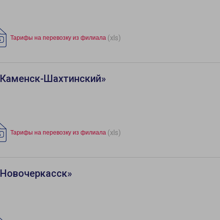
(xls)
Тарифы на перевозку из филиала
«Каменск-Шахтинский»
(xls)
Тарифы на перевозку из филиала
«Новочеркасск»