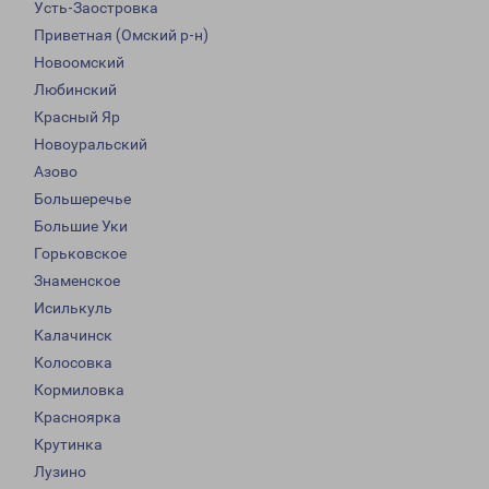
Усть-Заостровка
Приветная (Омский р-н)
Новоомский
Любинский
Красный Яр
Новоуральский
Азово
Большеречье
Большие Уки
Горьковское
Знаменское
Исилькуль
Калачинск
Колосовка
Кормиловка
Красноярка
Крутинка
Лузино