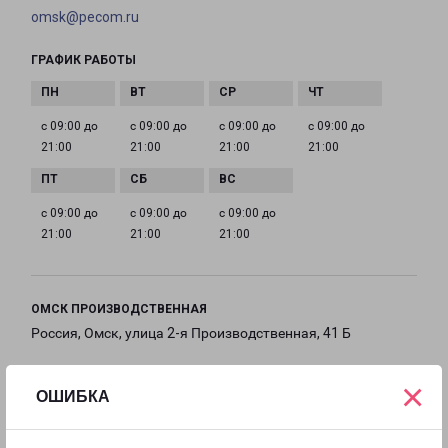
omsk@pecom.ru
ГРАФИК РАБОТЫ
с 09:00 до
с 09:00 до
с 09:00 до
с 09:00 до
21:00
21:00
21:00
21:00
с 09:00 до
с 09:00 до
с 09:00 до
21:00
21:00
21:00
ОМСК ПРОИЗВОДСТВЕННАЯ
Россия, Омск, улица 2-я Производственная, 41 Б
на карте
×
ОШИБКА
ТЕЛЕФОН
+7(3812) 37-84-32