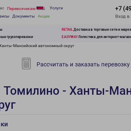
+7 (4
ас
Услуги
Перевозчикам
Вход в
рвисы
Документы
Акции
зы
RETAIL
Доставка в торговые сети и марк
ые грузоперевозки
EASYWAY
Логистика для интернет-магаз
 Ханты-Мансийский автономный округ
Рассчитать и заказать перевозку
и Томилино - Ханты-Ма
руг
зки