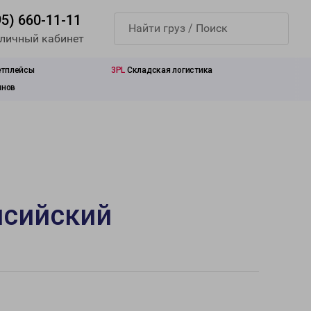
95) 660-11-11
 личный кабинет
етплейсы
3PL
Складская логистика
инов
нсийский