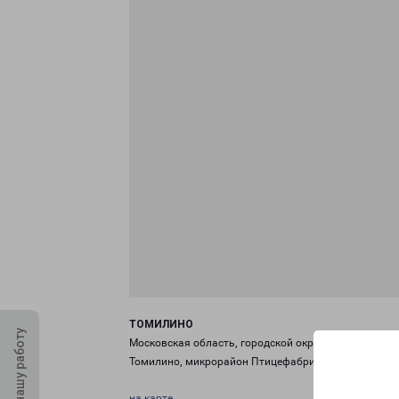
ТОМИЛИНО
Оцените нашу работу
Московская область, городской округ Люберцы, п. г.
Томилино, микрорайон Птицефабрика, к. 9
на карте