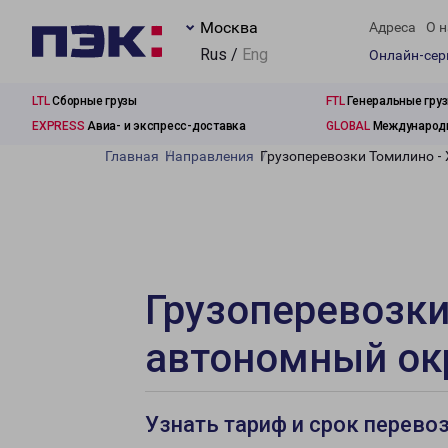
Москва
Адреса
О н
Rus /
Eng
Онлайн-се
LTL
Сборные грузы
FTL
Генеральные гру
EXPRESS
Авиа- и экспресс-доставка
GLOBAL
Международн
Главная
Направления
Грузоперевозки Томилино -
Грузоперевозк
автономный ок
Узнать тариф и срок перево