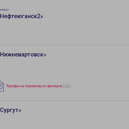
лино»
«Нефтеюганск2»
«Нижневартовск»
(xls)
Тарифы на перевозку из филиала
Сургут»