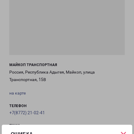
МАЙКОП ТРАНСПОРТНАЯ
Россия, Республика Адыгея, Майкоп, улица
Транспортная, 15В
на карте
ТЕЛЕФОН
+7(8772) 21-02-41
EMAIL
Maikop-fr@pecom.ru