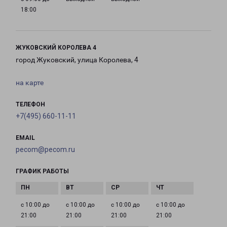
18:00
ЖУКОВСКИЙ КОРОЛЕВА 4
город Жуковский, улица Королева, 4
на карте
ТЕЛЕФОН
+7(495) 660-11-11
EMAIL
pecom@pecom.ru
ГРАФИК РАБОТЫ
с 10:00 до
с 10:00 до
с 10:00 до
с 10:00 до
21:00
21:00
21:00
21:00