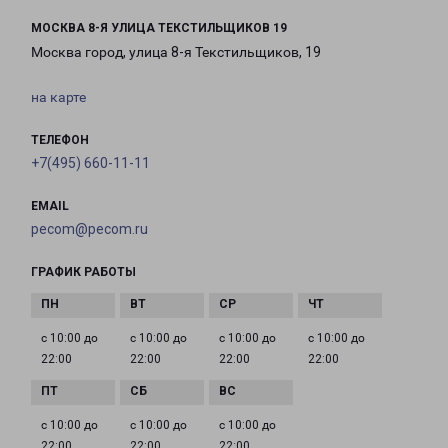
МОСКВА 8-Я УЛИЦА ТЕКСТИЛЬЩИКОВ 19
Москва город, улица 8-я Текстильщиков, 19
на карте
ТЕЛЕФОН
+7(495) 660-11-11
EMAIL
pecom@pecom.ru
ГРАФИК РАБОТЫ
с 10:00 до
с 10:00 до
с 10:00 до
с 10:00 до
22:00
22:00
22:00
22:00
с 10:00 до
с 10:00 до
с 10:00 до
22:00
22:00
22:00