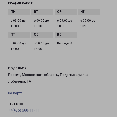
ГРАФИК РАБОТЫ
с 09:00 до
с 09:00 до
с 09:00 до
с 09:00 до
18:00
18:00
18:00
18:00
с 09:00 до
с 10:00 до
Выходной
18:00
14:00
ПОДОЛЬСК
Россия, Московская область, Подольск, улица
Лобачёва, 14
на карте
ТЕЛЕФОН
+7(495) 660-11-11