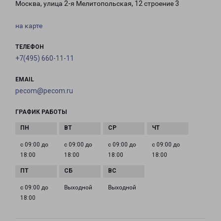
Москва, улица 2-я Мелитопольская, 12 строение 3
на карте
ТЕЛЕФОН
+7(495) 660-11-11
EMAIL
pecom@pecom.ru
ГРАФИК РАБОТЫ
с 09:00 до
с 09:00 до
с 09:00 до
с 09:00 до
18:00
18:00
18:00
18:00
с 09:00 до
Выходной
Выходной
18:00