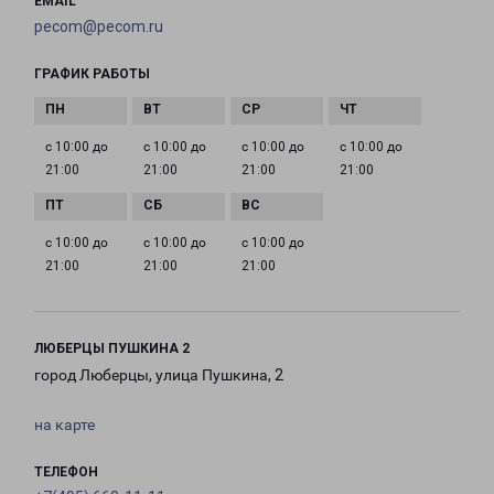
EMAIL
pecom@pecom.ru
ГРАФИК РАБОТЫ
с 10:00 до
с 10:00 до
с 10:00 до
с 10:00 до
21:00
21:00
21:00
21:00
с 10:00 до
с 10:00 до
с 10:00 до
21:00
21:00
21:00
ЛЮБЕРЦЫ ПУШКИНА 2
город Люберцы, улица Пушкина, 2
на карте
ТЕЛЕФОН