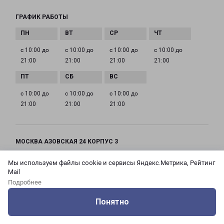
ГРАФИК РАБОТЫ
с 10:00 до
с 10:00 до
с 10:00 до
с 10:00 до
21:00
21:00
21:00
21:00
с 10:00 до
с 10:00 до
с 10:00 до
21:00
21:00
21:00
МОСКВА АЗОВСКАЯ 24 КОРПУС 3
Россия, Москва город, Зюзино район, улица
Мы используем файлы cookie и сервисы Яндекс.Метрика, Рейтинг
Азовская, дом 24, корпус 3
Mail
Подробнее
на карте
Понятно
ТЕЛЕФОН
Оцените нашу работу
Услуги
Сервисы
Меню
Кабинет
Контакты
+7(495) 660-11-11