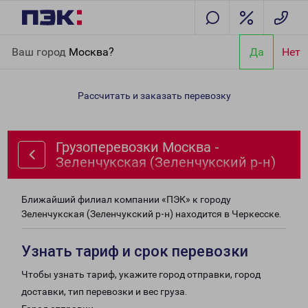
Главная
Направления
Грузоперевозки Москва -
Ваш город
Москва?
Да
Нет
Зеленчукская (Зеленчукский р-н)
Рассчитать и заказать перевозку
Грузоперевозки Москва -
Зеленчукская (Зеленчукский р-н)
Ближайший филиал компании «ПЭК» к городу
Зеленчукская (Зеленчукский р-н) находится в Черкесске.
Узнать тариф и срок перевозки
Чтобы узнать тариф, укажите город отправки, город
доставки, тип перевозки и вес груза.