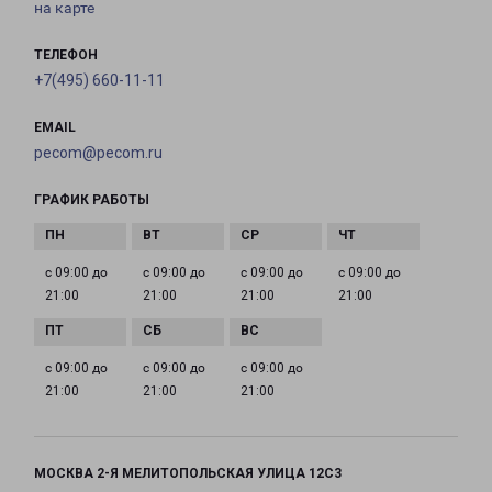
на карте
ТЕЛЕФОН
+7(495) 660-11-11
EMAIL
pecom@pecom.ru
ГРАФИК РАБОТЫ
с 09:00 до
с 09:00 до
с 09:00 до
с 09:00 до
21:00
21:00
21:00
21:00
с 09:00 до
с 09:00 до
с 09:00 до
21:00
21:00
21:00
МОСКВА 2-Я МЕЛИТОПОЛЬСКАЯ УЛИЦА 12С3