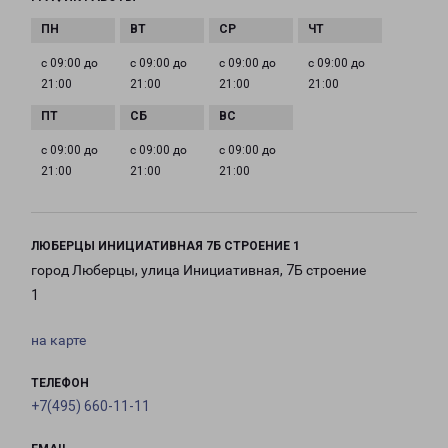
с 09:00 до
с 09:00 до
с 09:00 до
с 09:00 до
21:00
21:00
21:00
21:00
с 09:00 до
с 09:00 до
с 09:00 до
21:00
21:00
21:00
ЛЮБЕРЦЫ ИНИЦИАТИВНАЯ 7Б СТРОЕНИЕ 1
город Люберцы, улица Инициативная, 7Б строение
1
на карте
ТЕЛЕФОН
+7(495) 660-11-11