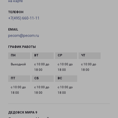
на карте
ТЕЛЕФОН
+7(495) 660-11-11
EMAIL
pecom@pecom.ru
ГРАФИК РАБОТЫ
Выходной
с 10:00 до
с 10:00 до
с 10:00 до
18:00
18:00
18:00
с 10:00 до
с 10:00 до
с 10:00 до
18:00
18:00
18:00
ДЕДОВСК МИРА 9