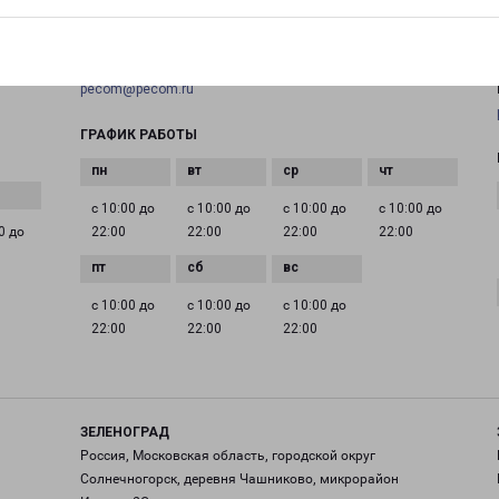
+7(495) 660-11-11
EMAIL
pecom@pecom.ru
ГРАФИК РАБОТЫ
с 10:00 до
с 10:00 до
с 10:00 до
с 10:00 до
0 до
22:00
22:00
22:00
22:00
с 10:00 до
с 10:00 до
с 10:00 до
22:00
22:00
22:00
ЗЕЛЕНОГРАД
Россия, Московская область, городской округ
Солнечногорск, деревня Чашниково, микрорайон