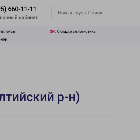
95) 660-11-11
 личный кабинет
етплейсы
3PL
Складская логистика
инов
лтийский р-н)