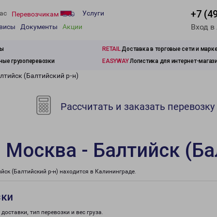
+7 (4
ас
Услуги
Перевозчикам
Вход в
рвисы
Документы
Акции
зы
RETAIL
Доставка в торговые сети и марк
ые грузоперевозки
EASYWAY
Логистика для интернет-магаз
лтийск (Балтийский р-н)
Рассчитать и заказать перевозку
 Москва - Балтийск (Ба
ск (Балтийский р-н) находится в Калининграде.
зки
доставки, тип перевозки и вес груза.