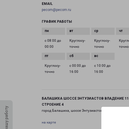
EMAIL
pecom@pecom.ru
ГРАФИК РАБОТЫ
с 08:00 до
Круглосу­
Круглосу­
Кругл
00:00
точно
точно
точно
Круглосу­
с 00:00 до
с 10:00 до
точно
16:00
16:00
БАЛАШИХА ШОССЕ ЭНТУЗИАСТОВ ВЛАДЕНИЕ 11
СТРОЕНИЕ 4
Оцените нашу работу
город Балашиха, шоссе Энтузиастов, 11 строение 4
на карте