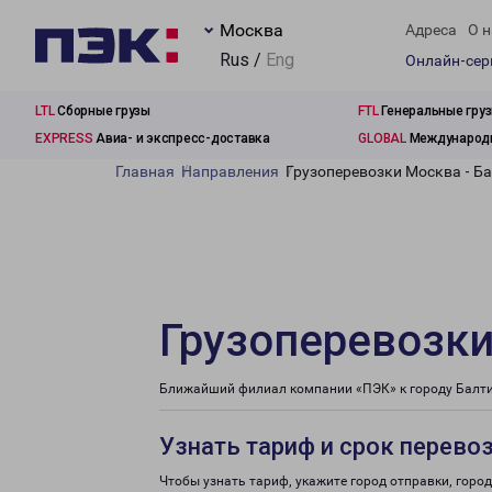
Москва
Адреса
О н
Rus /
Eng
Онлайн-се
LTL
Сборные грузы
FTL
Генеральные гру
EXPRESS
Авиа- и экспресс-доставка
GLOBAL
Международн
Главная
Направления
Грузоперевозки Москва - Ба
Грузоперевозки
Ближайший филиал компании «ПЭК» к городу Балтий
Узнать тариф и срок перево
Чтобы узнать тариф, укажите город отправки, город 