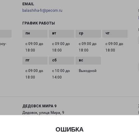
EMAIL
balashiha-fr@pecom.ru
ГРАФИК РАБОТЫ
осу­
с 09:00 до
с 09:00 до
с 09:00 до
с 09:00 до
18:00
18:00
18:00
18:00
с 09:00 до
с 10:00 до
Выходной
18:00
14:00
ДЕДОВСК МИРА 9
Дедовск, улица Мира, 9
на карте
ОШИБКА
ТЕЛЕФОН