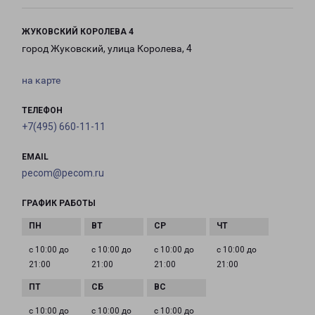
ЖУКОВСКИЙ КОРОЛЕВА 4
город Жуковский, улица Королева, 4
на карте
ТЕЛЕФОН
+7(495) 660-11-11
EMAIL
pecom@pecom.ru
ГРАФИК РАБОТЫ
с 10:00 до
с 10:00 до
с 10:00 до
с 10:00 до
21:00
21:00
21:00
21:00
с 10:00 до
с 10:00 до
с 10:00 до