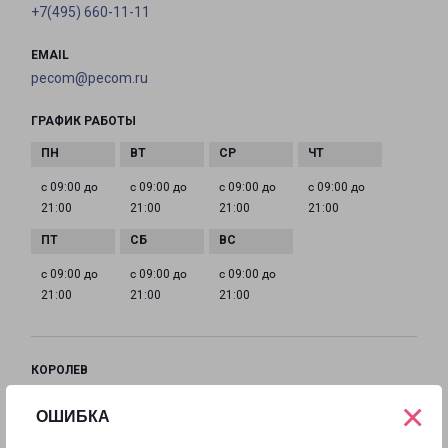
+7(495) 660-11-11
EMAIL
pecom@pecom.ru
ГРАФИК РАБОТЫ
с 09:00 до
с 09:00 до
с 09:00 до
с 09:00 до
21:00
21:00
21:00
21:00
с 09:00 до
с 09:00 до
с 09:00 до
21:00
21:00
21:00
КОРОЛЕВ
Россия, Московская область, Королёв,
×
ОШИБКА
Ярославский проезд, 1В