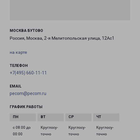
МОСКВА БУТОВО
Россия, Москва, 2-я Мелитопольская улица, 12Ас1
на карте
ТЕЛЕФОН
+7(495) 660-11-11
EMAIL
pecom@pecom.ru
ГРАФИК РАБОТЫ
с 08:00 до
Круглосу­
Круглосу­
Круглосу­
00:00
точно
точно
точно