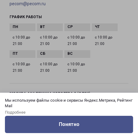
pecom@pecom.ru
ГРАФИК РАБОТЫ
с 10:00 до
с 10:00 до
с 10:00 до
с 10:00 до
21:00
21:00
21:00
21:00
с 10:00 до
с 10:00 до
с 10:00 до
21:00
21:00
21:00
МОСКВА АКАДЕМИКА КОРОЛЕВА 8 (СДЭК)
Мы используем файлы cookie и сервисы Яндекс.Метрика, Рейтинг
Россия, Москва город, Останкинский район, улица
Mail
Академика Королева, дом 8
Подробнее
на карте
Понятно
Оцените нашу работу
Услуги
Сервисы
Меню
Кабинет
Контакты
ТЕЛЕФОН