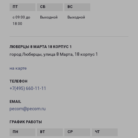
с 09:00 до
Выходной
Выходной
18:00
ЛЮБЕРЦЫ 8 МАРТА 18 КОРПУС 1
город Люберцы, улица 8 Марта, 18 корпус 1
на карте
ТЕЛЕФОН
+7(495) 660-11-11
EMAIL
pecom@pecom.ru
ГРАФИК РАБОТЫ