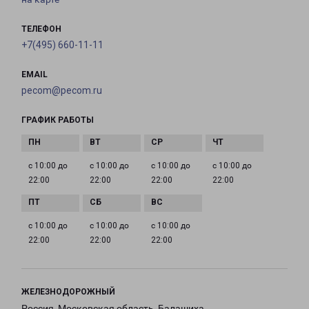
ТЕЛЕФОН
+7(495) 660-11-11
EMAIL
pecom@pecom.ru
ГРАФИК РАБОТЫ
с 10:00 до
с 10:00 до
с 10:00 до
с 10:00 до
22:00
22:00
22:00
22:00
с 10:00 до
с 10:00 до
с 10:00 до
22:00
22:00
22:00
ЖЕЛЕЗНОДОРОЖНЫЙ
Россия, Московская область, Балашиха,