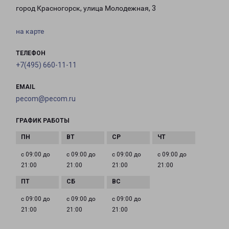
город Красногорск, улица Молодежная, 3
на карте
ТЕЛЕФОН
+7(495) 660-11-11
EMAIL
pecom@pecom.ru
ГРАФИК РАБОТЫ
с 09:00 до
с 09:00 до
с 09:00 до
с 09:00 до
21:00
21:00
21:00
21:00
с 09:00 до
с 09:00 до
с 09:00 до
21:00
21:00
21:00