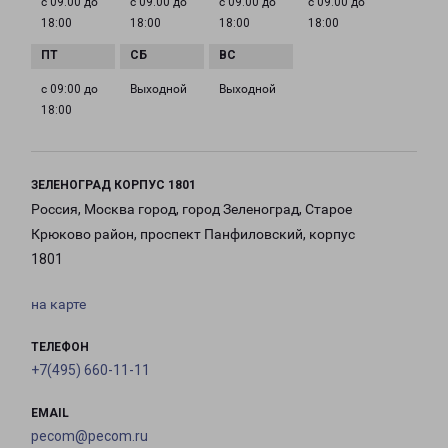
с 09:00 до
с 09:00 до
с 09:00 до
с 09:00 до
18:00
18:00
18:00
18:00
с 09:00 до
Выходной
Выходной
18:00
ЗЕЛЕНОГРАД КОРПУС 1801
Россия, Москва город, город Зеленоград, Старое
Крюково район, проспект Панфиловский, корпус
1801
на карте
ТЕЛЕФОН
+7(495) 660-11-11
EMAIL
pecom@pecom.ru