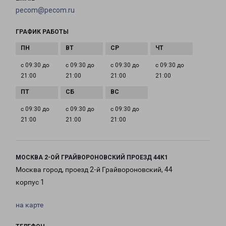
pecom@pecom.ru
ГРАФИК РАБОТЫ
с 09:30 до
с 09:30 до
с 09:30 до
с 09:30 до
21:00
21:00
21:00
21:00
с 09:30 до
с 09:30 до
с 09:30 до
21:00
21:00
21:00
МОСКВА 2-ОЙ ГРАЙВОРОНОВСКИЙ ПРОЕЗД 44К1
Москва город, проезд 2-й Грайвороновский, 44
корпус 1
на карте