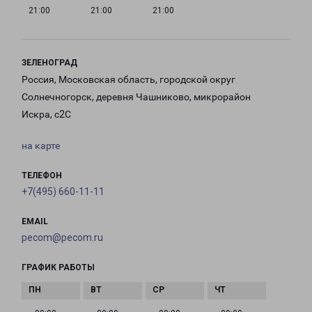
21:00
21:00
21:00
ЗЕЛЕНОГРАД
Россия, Московская область, городской округ
Солнечногорск, деревня Чашниково, микрорайон
Искра, с2С
на карте
ТЕЛЕФОН
+7(495) 660-11-11
EMAIL
pecom@pecom.ru
ГРАФИК РАБОТЫ