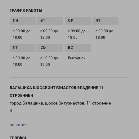
ГРАФИК РАБОТЫ
с 09:00 до
с 09:00 до
с 09:00 до
с 09:00 до
18:00
18:00
18:00
18:00
с 09:00 до
с 10:00 до
Выходной
18:00
16:00
БАЛАШИХА ШОССЕ ЭНТУЗИАСТОВ ВЛАДЕНИЕ 11
СТРОЕНИЕ 4
город Балашиха, шоссе Энтузиастов, 11 строение
4
на карте
ТЕЛЕФОН