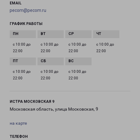
EMAIL
pecom@pecom.ru
ГРАФИК РАБОТЫ
с 10:00 до
с 10:00 до
с 10:00 до
с 10:00 до
22:00
22:00
22:00
22:00
с 10:00 до
с 10:00 до
с 10:00 до
22:00
22:00
22:00
ИСТРА МОСКОВСКАЯ 9
Московская область, улица Московская, 9
на карте
ТЕЛЕФОН