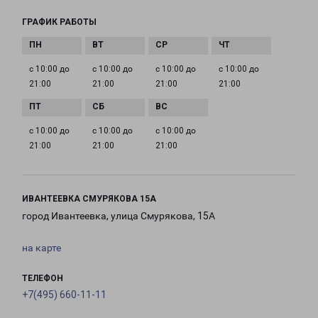
ГРАФИК РАБОТЫ
с 10:00 до
с 10:00 до
с 10:00 до
с 10:00 до
21:00
21:00
21:00
21:00
с 10:00 до
с 10:00 до
с 10:00 до
21:00
21:00
21:00
ИВАНТЕЕВКА СМУРЯКОВА 15А
город Ивантеевка, улица Смурякова, 15А
на карте
ТЕЛЕФОН
+7(495) 660-11-11