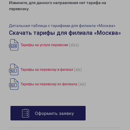
Извините, для данного направления нет тарифа на
перевозку.
Детальная таблица с тарифами для филиала «Москва»
Скачать тарифы для филиала «Москва»
(xlsx)
Тарифы на услуги перевозки
(xls)
Тарифы на перевозку в филиал
(xls)
Тарифы на перевозку из филиала
Оформить заявку