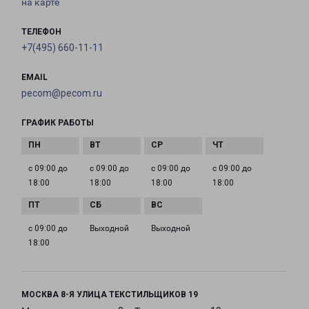
на карте
ТЕЛЕФОН
+7(495) 660-11-11
EMAIL
pecom@pecom.ru
ГРАФИК РАБОТЫ
с 09:00 до
с 09:00 до
с 09:00 до
с 09:00 до
18:00
18:00
18:00
18:00
с 09:00 до
Выходной
Выходной
18:00
МОСКВА 8-Я УЛИЦА ТЕКСТИЛЬЩИКОВ 19