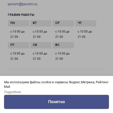
pecom@pecom.ru
ГРАФИК РАБОТЫ
с 10:00 до
с 10:00 до
с 10:00 до
с 10:00 до
21:00
21:00
21:00
21:00
с 10:00 до
с 10:00 до
с 10:00 до
21:00
21:00
21:00
МОСКВА АЗОВСКАЯ 24 КОРПУС 3
Мы используем файлы cookie и сервисы Яндекс.Метрика, Рейтинг
Россия, Москва город, Зюзино район, улица
Mail
Азовская, дом 24, корпус 3
Подробнее
Понятно
на карте
Оцените нашу работу
Услуги
Сервисы
Меню
Кабинет
Контакты
ТЕЛЕФОН