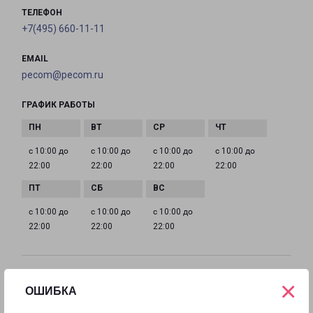
ТЕЛЕФОН
+7(495) 660-11-11
EMAIL
pecom@pecom.ru
ГРАФИК РАБОТЫ
с 10:00 до
с 10:00 до
с 10:00 до
с 10:00 до
22:00
22:00
22:00
22:00
с 10:00 до
с 10:00 до
с 10:00 до
22:00
22:00
22:00
ИСТРА МОСКОВСКАЯ 9
×
ОШИБКА
Московская область, улица Московская, 9