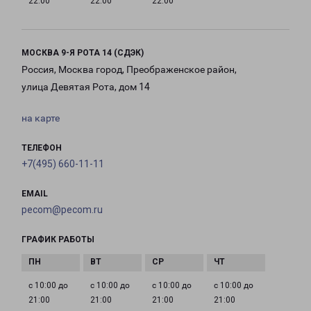
22:00
22:00
22:00
МОСКВА 9-Я РОТА 14 (СДЭК)
Россия, Москва город, Преображенское район,
улица Девятая Рота, дом 14
на карте
ТЕЛЕФОН
+7(495) 660-11-11
EMAIL
pecom@pecom.ru
ГРАФИК РАБОТЫ
с 10:00 до
с 10:00 до
с 10:00 до
с 10:00 до
21:00
21:00
21:00
21:00