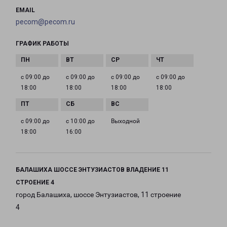
EMAIL
pecom@pecom.ru
ГРАФИК РАБОТЫ
с 09:00 до
с 09:00 до
с 09:00 до
с 09:00 до
18:00
18:00
18:00
18:00
с 09:00 до
с 10:00 до
Выходной
18:00
16:00
БАЛАШИХА ШОССЕ ЭНТУЗИАСТОВ ВЛАДЕНИЕ 11
СТРОЕНИЕ 4
город Балашиха, шоссе Энтузиастов, 11 строение
4