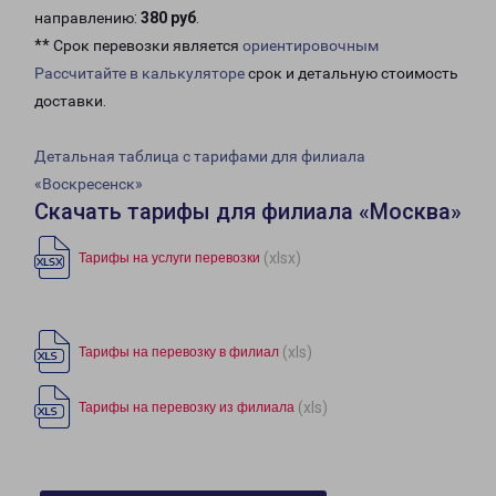
направлению:
380 руб
.
** Срок перевозки является
ориентировочным
Рассчитайте в калькуляторе
срок и детальную стоимость
доставки.
Детальная таблица с тарифами для филиала
«Воскресенск»
Скачать тарифы для филиала «Москва»
(xlsx)
Тарифы на услуги перевозки
(xls)
Тарифы на перевозку в филиал
(xls)
Тарифы на перевозку из филиала