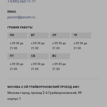
+7(495) 660-11-11
EMAIL
pecom@pecom.ru
ГРАФИК РАБОТЫ
с 09:30 до
с 09:30 до
с 09:30 до
с 09:30 до
21:00
21:00
21:00
21:00
с 09:30 до
с 09:30 до
с 09:30 до
21:00
21:00
21:00
МОСКВА 2-ОЙ ГРАЙВОРОНОВСКИЙ ПРОЕЗД 44К1
Москва город, проезд 2-й Грайвороновский, 44
корпус 1