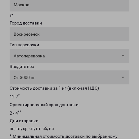
Москва
⇄
Город доставки
Воскресенск
Тип перевозки
Автоперевозка
Введите вес
От 3000 кг
Стоимость доставки за 1 кг (включая НДС)
*
12.7
Ориентировочный срок доставки
**
2 - 4
Дни отправки
пн, вт, ср, чт, пт, сб, вс
* Минимальная стоимость доставки по выбранному