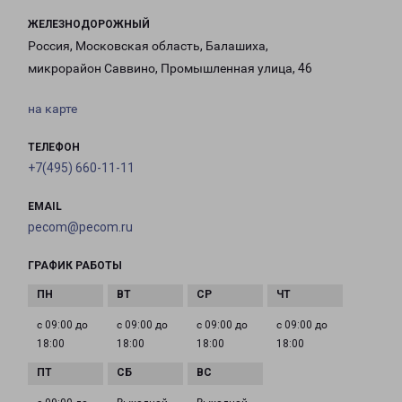
ЖЕЛЕЗНОДОРОЖНЫЙ
Россия, Московская область, Балашиха,
микрорайон Саввино, Промышленная улица, 46
на карте
ТЕЛЕФОН
+7(495) 660-11-11
EMAIL
pecom@pecom.ru
ГРАФИК РАБОТЫ
с 09:00 до
с 09:00 до
с 09:00 до
с 09:00 до
18:00
18:00
18:00
18:00