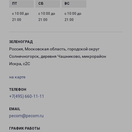
с 10:00 до
с 10:00 до
с 10:00 до
21:00
21:00
21:00
ЗЕЛЕНОГРАД
Россия, Московская область, городской округ
Солнечногорск, деревня Чашниково, микрорайон
Искра, с2С
на карте
ТЕЛЕФОН
+7(495) 660-11-11
EMAIL
pecom@pecom.ru
ГРАФИК РАБОТЫ