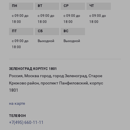
с 09:00 до
с 09:00 до
с 09:00 до
с 09:00 до
18:00
18:00
18:00
18:00
с 09:00 до
Выходной
Выходной
18:00
ЗЕЛЕНОГРАД КОРПУС 1801
Россия, Москва город, город Зеленоград, Старое
Крюково район, проспект Панфиловский, корпус
1801
на карте
ТЕЛЕФОН
+7(495) 660-11-11