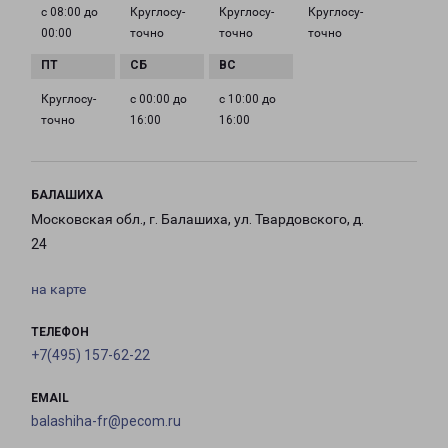
с 08:00 до
Круглосу­
Круглосу­
Круглосу­
00:00
точно
точно
точно
Круглосу­
с 00:00 до
с 10:00 до
точно
16:00
16:00
БАЛАШИХА
Московская обл., г. Балашиха, ул. Твардовского, д.
24
на карте
ТЕЛЕФОН
+7(495) 157-62-22
EMAIL
balashiha-fr@pecom.ru