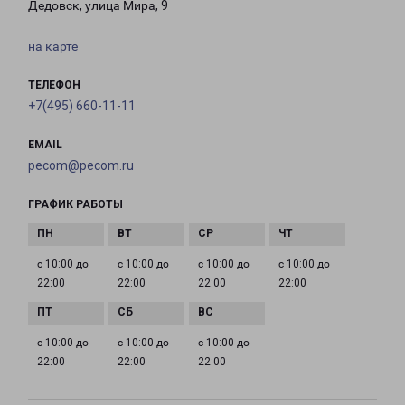
Дедовск, улица Мира, 9
на карте
ТЕЛЕФОН
+7(495) 660-11-11
EMAIL
pecom@pecom.ru
ГРАФИК РАБОТЫ
с 10:00 до
с 10:00 до
с 10:00 до
с 10:00 до
22:00
22:00
22:00
22:00
с 10:00 до
с 10:00 до
с 10:00 до
22:00
22:00
22:00