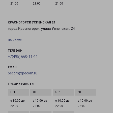
21:00
21:00
21:00
КРАСНОГОРСК УСПЕНСКАЯ 24
город Красногорск, улица Успенская, 24
на карте
ТЕЛЕФОН
+7(495) 660-11-11
EMAIL
pecom@pecom.ru
ГРАФИК РАБОТЫ
с 10:00 до
с 10:00 до
с 10:00 до
с 10:00 до
22:00
22:00
22:00
22:00