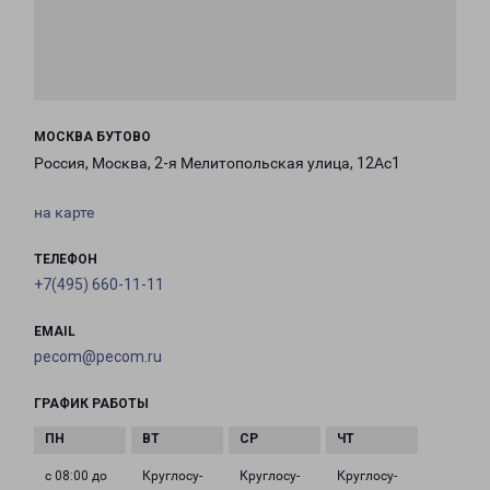
МОСКВА БУТОВО
Россия, Москва, 2-я Мелитопольская улица, 12Ас1
на карте
ТЕЛЕФОН
+7(495) 660-11-11
EMAIL
pecom@pecom.ru
ГРАФИК РАБОТЫ
с 08:00 до
Круглосу­
Круглосу­
Круглосу­