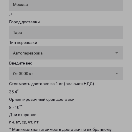
Москва
⇄
Город доставки
Тара
Тип перевозки
Автоперевозка
Введите вес
От 3000 кг
Стоимость доставки за 1 кг (включая НДС)
*
35.4
Ориентировочный срок доставки
**
8 - 10
Дни отправки
пн, вт, ср, чт, пт
* Минимальная стоимость доставки по выбранному