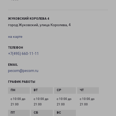
ЖУКОВСКИЙ КОРОЛЕВА 4
город Жуковский, улица Королева, 4
на карте
ТЕЛЕФОН
+7(495) 660-11-11
EMAIL
pecom@pecom.ru
ГРАФИК РАБОТЫ
с 10:00 до
с 10:00 до
с 10:00 до
с 10:00 до
21:00
21:00
21:00
21:00