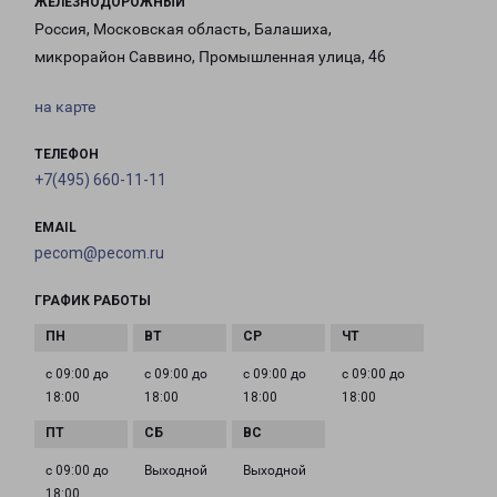
ЖЕЛЕЗНОДОРОЖНЫЙ
Россия, Московская область, Балашиха,
микрорайон Саввино, Промышленная улица, 46
на карте
ТЕЛЕФОН
+7(495) 660-11-11
EMAIL
pecom@pecom.ru
ГРАФИК РАБОТЫ
с 09:00 до
с 09:00 до
с 09:00 до
с 09:00 до
18:00
18:00
18:00
18:00
с 09:00 до
Выходной
Выходной
18:00