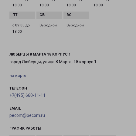
18:00
18:00
18:00
18:00
с 09:00 до
Выходной
Выходной
18:00
ЛЮБЕРЦЫ 8 МАРТА 18 КОРПУС 1
город Люберцы, улица 8 Марта, 18 корпус 1
на карте
ТЕЛЕФОН
+7(495) 660-11-11
EMAIL
pecom@pecom.ru
ГРАФИК РАБОТЫ