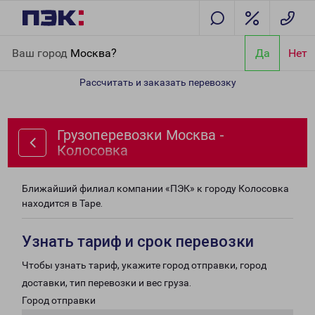
Главная
Направления
Грузоперевозки Москва - Колосовка
Ваш город
Москва?
Да
Нет
Рассчитать и заказать перевозку
Грузоперевозки Москва -
Колосовка
Ближайший филиал компании «ПЭК» к городу Колосовка
находится в Таре.
Узнать тариф и срок перевозки
Чтобы узнать тариф, укажите город отправки, город
доставки, тип перевозки и вес груза.
Город отправки