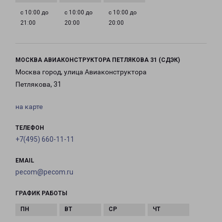
с 10:00 до
с 10:00 до
с 10:00 до
21:00
20:00
20:00
МОСКВА АВИАКОНСТРУКТОРА ПЕТЛЯКОВА 31 (СДЭК)
Москва город, улица Авиаконструктора
Петлякова, 31
на карте
ТЕЛЕФОН
+7(495) 660-11-11
EMAIL
pecom@pecom.ru
ГРАФИК РАБОТЫ