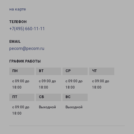
на карте
ТЕЛЕФОН
+7(495) 660-11-11
EMAIL
pecom@pecom.ru
ГРАФИК РАБОТЫ
с 09:00 до
с 09:00 до
с 09:00 до
с 09:00 до
18:00
18:00
18:00
18:00
с 09:00 до
Выходной
Выходной
18:00