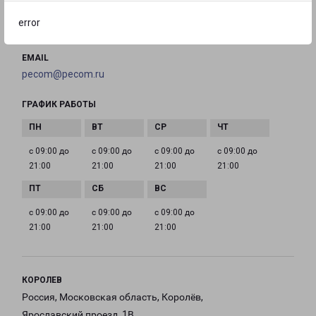
ТЕЛЕФОН
error
+7(495) 660-11-11
EMAIL
pecom@pecom.ru
ГРАФИК РАБОТЫ
с 09:00 до
с 09:00 до
с 09:00 до
с 09:00 до
21:00
21:00
21:00
21:00
с 09:00 до
с 09:00 до
с 09:00 до
21:00
21:00
21:00
КОРОЛЕВ
Россия, Московская область, Королёв,
Ярославский проезд, 1В