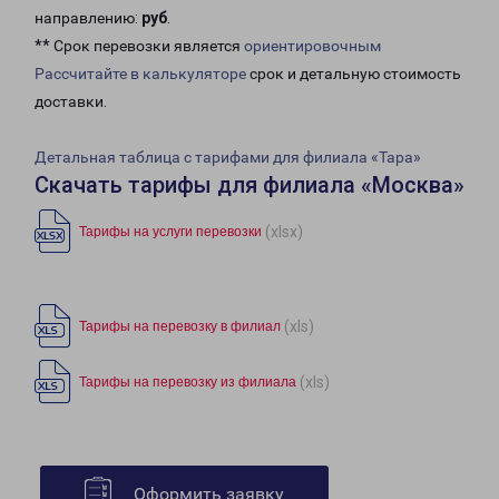
направлению:
руб
.
** Срок перевозки является
ориентировочным
Рассчитайте в калькуляторе
срок и детальную стоимость
доставки.
Детальная таблица с тарифами для филиала «Тара»
Скачать тарифы для филиала «Москва»
(xlsx)
Тарифы на услуги перевозки
(xls)
Тарифы на перевозку в филиал
(xls)
Тарифы на перевозку из филиала
Оформить заявку