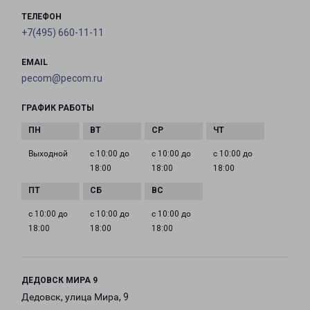
ТЕЛЕФОН
+7(495) 660-11-11
EMAIL
pecom@pecom.ru
ГРАФИК РАБОТЫ
Выходной
с 10:00 до
с 10:00 до
с 10:00 до
18:00
18:00
18:00
с 10:00 до
с 10:00 до
с 10:00 до
18:00
18:00
18:00
ДЕДОВСК МИРА 9
Дедовск, улица Мира, 9