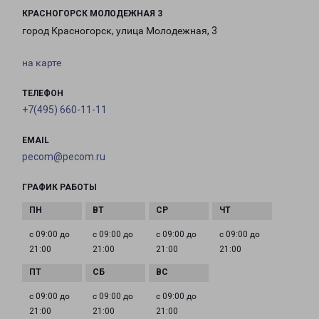
КРАСНОГОРСК МОЛОДЕЖНАЯ 3
город Красногорск, улица Молодежная, 3
на карте
ТЕЛЕФОН
+7(495) 660-11-11
EMAIL
pecom@pecom.ru
ГРАФИК РАБОТЫ
с 09:00 до
с 09:00 до
с 09:00 до
с 09:00 до
21:00
21:00
21:00
21:00
с 09:00 до
с 09:00 до
с 09:00 до
21:00
21:00
21:00