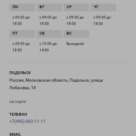
с 09:00 до
с 09:00 до
с 09:00 до
с 09:00 до
18:00
18:00
18:00
18:00
с 09:00 до
с 10:00 до
Выходной
18:00
14:00
ПОДОЛЬСК
Россия, Московская область, Подольск, улица
Лобачёва, 14
на карте
ТЕЛЕФОН
+7(495) 660-11-11
EMAIL