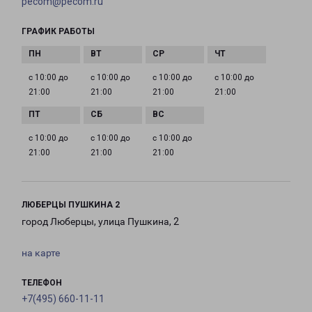
pecom@pecom.ru
ГРАФИК РАБОТЫ
с 10:00 до
с 10:00 до
с 10:00 до
с 10:00 до
21:00
21:00
21:00
21:00
с 10:00 до
с 10:00 до
с 10:00 до
21:00
21:00
21:00
ЛЮБЕРЦЫ ПУШКИНА 2
город Люберцы, улица Пушкина, 2
на карте
ТЕЛЕФОН
+7(495) 660-11-11