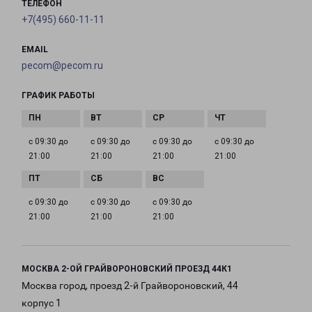
ТЕЛЕФОН
+7(495) 660-11-11
EMAIL
pecom@pecom.ru
ГРАФИК РАБОТЫ
с 09:30 до
с 09:30 до
с 09:30 до
с 09:30 до
21:00
21:00
21:00
21:00
с 09:30 до
с 09:30 до
с 09:30 до
21:00
21:00
21:00
МОСКВА 2-ОЙ ГРАЙВОРОНОВСКИЙ ПРОЕЗД 44К1
Москва город, проезд 2-й Грайвороновский, 44
корпус 1