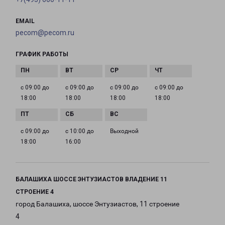
EMAIL
pecom@pecom.ru
ГРАФИК РАБОТЫ
с 09:00 до
с 09:00 до
с 09:00 до
с 09:00 до
18:00
18:00
18:00
18:00
с 09:00 до
с 10:00 до
Выходной
18:00
16:00
БАЛАШИХА ШОССЕ ЭНТУЗИАСТОВ ВЛАДЕНИЕ 11
СТРОЕНИЕ 4
город Балашиха, шоссе Энтузиастов, 11 строение
4