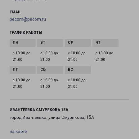
EMAIL
pecom@pecom.ru
ГРАФИК РАБОТЫ
с 10:00 до
с 10:00 до
с 10:00 до
с 10:00 до
21:00
21:00
21:00
21:00
с 10:00 до
с 10:00 до
с 10:00 до
21:00
21:00
21:00
ИВАНТЕЕВКА СМУРЯКОВА 15А
город Ивантеевка, улица Смурякова, 15А
на карте