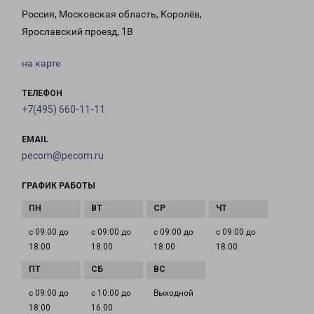
Россия, Московская область, Королёв,
Ярославский проезд, 1В
на карте
ТЕЛЕФОН
+7(495) 660-11-11
EMAIL
pecom@pecom.ru
ГРАФИК РАБОТЫ
с 09:00 до
с 09:00 до
с 09:00 до
с 09:00 до
18:00
18:00
18:00
18:00
с 09:00 до
с 10:00 до
Выходной
18:00
16:00