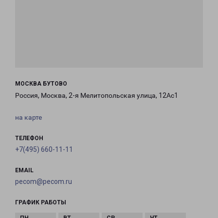
МОСКВА БУТОВО
Россия, Москва, 2-я Мелитопольская улица, 12Ас1
на карте
ТЕЛЕФОН
+7(495) 660-11-11
EMAIL
pecom@pecom.ru
ГРАФИК РАБОТЫ