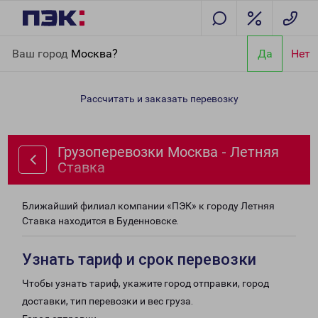
Главная
Направления
Грузоперевозки Москва - Летняя
Ваш город
Москва?
Да
Нет
Ставка
Рассчитать и заказать перевозку
Грузоперевозки Москва - Летняя
Ставка
Ближайший филиал компании «ПЭК» к городу Летняя
Ставка находится в Буденновске.
Узнать тариф и срок перевозки
Чтобы узнать тариф, укажите город отправки, город
доставки, тип перевозки и вес груза.