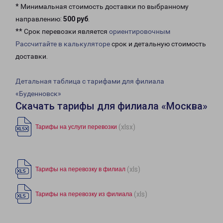
* Минимальная стоимость доставки по выбранному
направлению:
500 руб
.
** Срок перевозки является
ориентировочным
Рассчитайте в калькуляторе
срок и детальную стоимость
доставки.
Детальная таблица с тарифами для филиала
«Буденновск»
Скачать тарифы для филиала «Москва»
(xlsx)
Тарифы на услуги перевозки
(xls)
Тарифы на перевозку в филиал
(xls)
Тарифы на перевозку из филиала