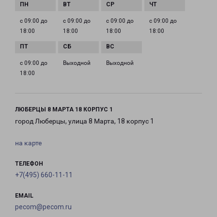
с 09:00 до
с 09:00 до
с 09:00 до
с 09:00 до
18:00
18:00
18:00
18:00
с 09:00 до
Выходной
Выходной
18:00
ЛЮБЕРЦЫ 8 МАРТА 18 КОРПУС 1
город Люберцы, улица 8 Марта, 18 корпус 1
на карте
ТЕЛЕФОН
+7(495) 660-11-11
EMAIL
pecom@pecom.ru