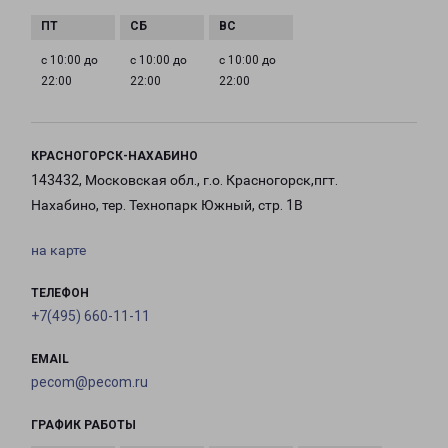
с 10:00 до
с 10:00 до
с 10:00 до
22:00
22:00
22:00
КРАСНОГОРСК-НАХАБИНО
143432, Московская обл., г.о. Красногорск,пгт.
Нахабино, тер. Технопарк Южный, стр. 1В
на карте
ТЕЛЕФОН
+7(495) 660-11-11
EMAIL
pecom@pecom.ru
ГРАФИК РАБОТЫ