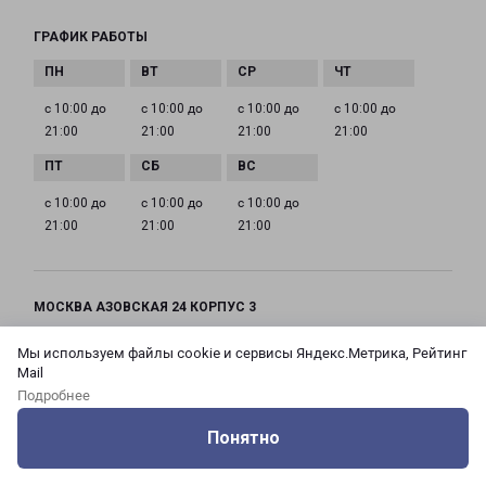
ГРАФИК РАБОТЫ
с 10:00 до
с 10:00 до
с 10:00 до
с 10:00 до
21:00
21:00
21:00
21:00
с 10:00 до
с 10:00 до
с 10:00 до
21:00
21:00
21:00
МОСКВА АЗОВСКАЯ 24 КОРПУС 3
Россия, Москва город, Зюзино район, улица
Мы используем файлы cookie и сервисы Яндекс.Метрика, Рейтинг
Азовская, дом 24, корпус 3
Mail
Подробнее
на карте
Понятно
ТЕЛЕФОН
Оцените нашу работу
Услуги
Сервисы
Меню
Кабинет
Контакты
+7(495) 660-11-11