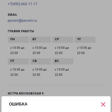
+7(495) 660-11-11
EMAIL
pecom@pecom.ru
ГРАФИК РАБОТЫ
с 10:00 до
с 10:00 до
с 10:00 до
с 10:00 до
22:00
22:00
22:00
22:00
с 10:00 до
с 10:00 до
с 10:00 до
22:00
22:00
22:00
ИСТРА МОСКОВСКАЯ 9
Московская область, улица Московская, 9
×
ОШИБКА
на карте