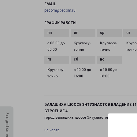
EMAIL
pecom@pecom.ru
ГРАФИК РАБОТЫ
с 08:00 до
Круглосу­
Круглосу­
Кругл
00:00
точно
точно
точно
Круглосу­
с 00:00 до
с 10:00 до
точно
16:00
16:00
БАЛАШИХА ШОССЕ ЭНТУЗИАСТОВ ВЛАДЕНИЕ 11
СТРОЕНИЕ 4
Оцените нашу работу
город Балашиха, шоссе Энтузиастов, 11 строение 4
на карте