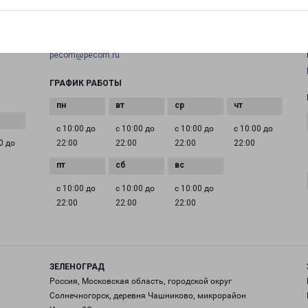
+7(495) 660-11-11
EMAIL
pecom@pecom.ru
ГРАФИК РАБОТЫ
с 10:00 до
с 10:00 до
с 10:00 до
с 10:00 до
0 до
22:00
22:00
22:00
22:00
с 10:00 до
с 10:00 до
с 10:00 до
22:00
22:00
22:00
ЗЕЛЕНОГРАД
Россия, Московская область, городской округ
Солнечногорск, деревня Чашниково, микрорайон