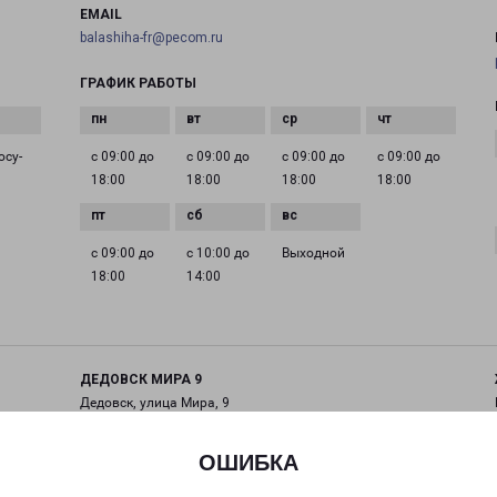
EMAIL
balashiha-fr@pecom.ru
ГРАФИК РАБОТЫ
осу­
с 09:00 до
с 09:00 до
с 09:00 до
с 09:00 до
18:00
18:00
18:00
18:00
с 09:00 до
с 10:00 до
Выходной
18:00
14:00
ДЕДОВСК МИРА 9
Дедовск, улица Мира, 9
на карте
ОШИБКА
ТЕЛЕФОН