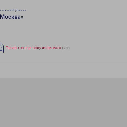
янск-на-Кубани»
«Москва»
(xls)
Тарифы на перевозку из филиала