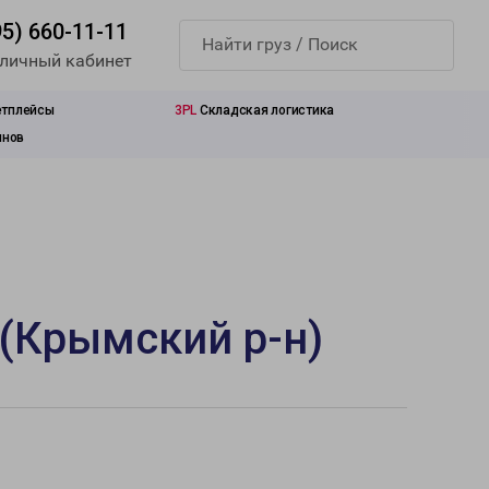
95) 660-11-11
 личный кабинет
етплейсы
3PL
Складская логистика
инов
 (Крымский р-н)