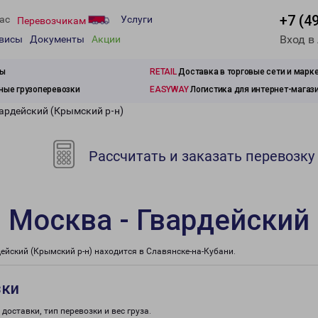
+7 (4
ас
Услуги
Перевозчикам
Вход в
рвисы
Документы
Акции
зы
RETAIL
Доставка в торговые сети и марк
ые грузоперевозки
EASYWAY
Логистика для интернет-магаз
вардейский (Крымский р-н)
Рассчитать и заказать перевозку
 Москва - Гвардейский
йский (Крымский р-н) находится в Славянске-на-Кубани.
зки
доставки, тип перевозки и вес груза.