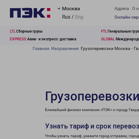
Москва
Адреса
О н
Rus /
Eng
Онлайн-се
LTL
Сборные грузы
FTL
Генеральные гру
EXPRESS
Авиа- и экспресс-доставка
GLOBAL
Международн
Главная
Направления
Грузоперевозки Москва - Г
Грузоперевозки
Ближайший филиал компании «ПЭК» к городу Гварде
Узнать тариф и срок перево
Чтобы узнать тариф, укажите город отправки, город 