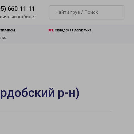
95) 660-11-11
 личный кабинет
етплейсы
3PL
Складская логистика
инов
рдобский р-н)