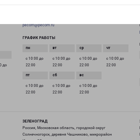
+7(495) 660-11-11
EMAIL
pecom@pecom.ru
ГРАФИК РАБОТЫ
с 10:00 до
с 10:00 до
с 10:00 до
с 10:00 до
0 до
22:00
22:00
22:00
22:00
с 10:00 до
с 10:00 до
с 10:00 до
22:00
22:00
22:00
ЗЕЛЕНОГРАД
Россия, Московская область, городской округ
Солнечногорск, деревня Чашниково, микрорайон