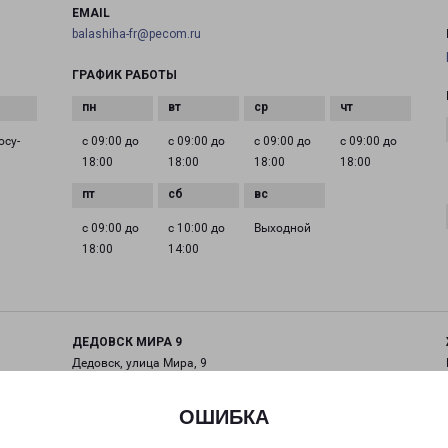
EMAIL
balashiha-fr@pecom.ru
ГРАФИК РАБОТЫ
осу­
с 09:00 до
с 09:00 до
с 09:00 до
с 09:00 до
18:00
18:00
18:00
18:00
с 09:00 до
с 10:00 до
Выходной
18:00
14:00
ДЕДОВСК МИРА 9
Дедовск, улица Мира, 9
на карте
ОШИБКА
ТЕЛЕФОН