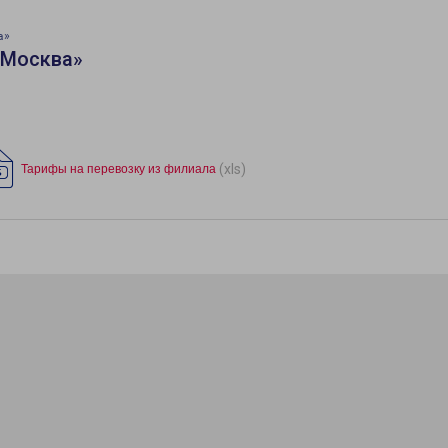
а»
«Москва»
(xls)
Тарифы на перевозку из филиала