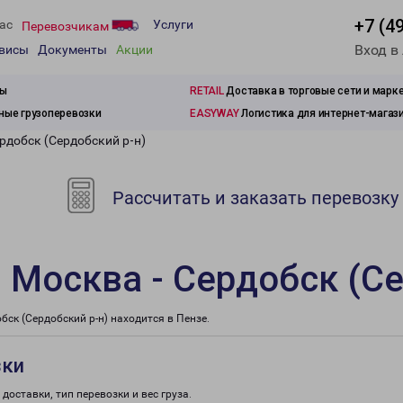
+7 (4
ас
Услуги
Перевозчикам
Вход в
рвисы
Документы
Акции
зы
RETAIL
Доставка в торговые сети и марк
ые грузоперевозки
EASYWAY
Логистика для интернет-магаз
рдобск (Сердобский р-н)
Рассчитать и заказать перевозку
 Москва - Сердобск (Се
к (Сердобский р-н) находится в Пензе.
зки
доставки, тип перевозки и вес груза.