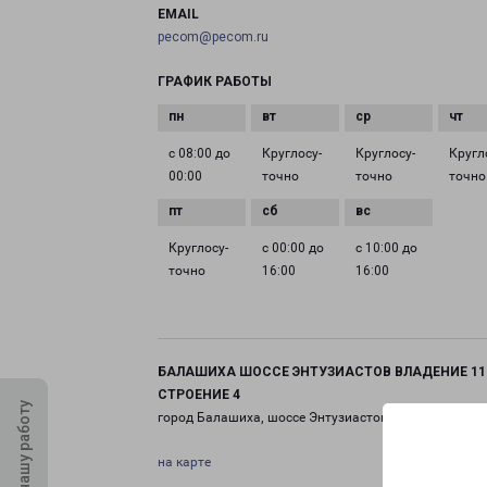
EMAIL
pecom@pecom.ru
ГРАФИК РАБОТЫ
с 08:00 до
Круглосу­
Круглосу­
Кругл
00:00
точно
точно
точно
Круглосу­
с 00:00 до
с 10:00 до
точно
16:00
16:00
БАЛАШИХА ШОССЕ ЭНТУЗИАСТОВ ВЛАДЕНИЕ 11
СТРОЕНИЕ 4
Оцените нашу работу
город Балашиха, шоссе Энтузиастов, 11 строение 4
на карте