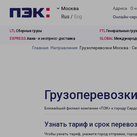
Москва
Адреса
О н
Rus /
Eng
Онлайн-се
LTL
Сборные грузы
FTL
Генеральные гру
EXPRESS
Авиа- и экспресс-доставка
GLOBAL
Международн
Главная
Направления
Грузоперевозки Москва - Се
Грузоперевозки
Ближайший филиал компании «ПЭК» к городу Сердобс
Узнать тариф и срок перево
Чтобы узнать тариф, укажите город отправки, город 