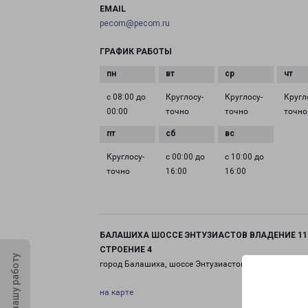
EMAIL
pecom@pecom.ru
ГРАФИК РАБОТЫ
с 08:00 до
Круглосу­
Круглосу­
Кругл
00:00
точно
точно
точно
Круглосу­
с 00:00 до
с 10:00 до
точно
16:00
16:00
БАЛАШИХА ШОССЕ ЭНТУЗИАСТОВ ВЛАДЕНИЕ 11
СТРОЕНИЕ 4
Оцените нашу работу
город Балашиха, шоссе Энтузиастов, 11 строение 4
на карте