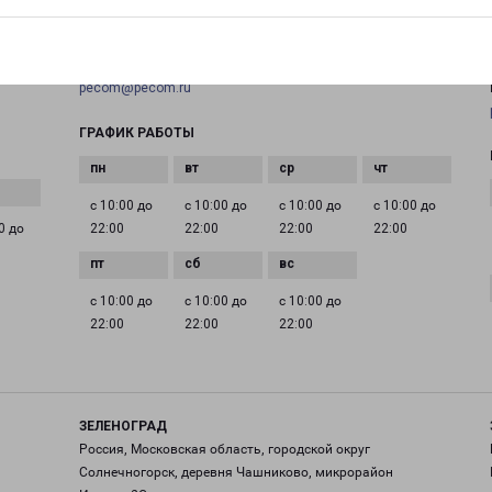
+7(495) 660-11-11
EMAIL
pecom@pecom.ru
ГРАФИК РАБОТЫ
с 10:00 до
с 10:00 до
с 10:00 до
с 10:00 до
0 до
22:00
22:00
22:00
22:00
с 10:00 до
с 10:00 до
с 10:00 до
22:00
22:00
22:00
ЗЕЛЕНОГРАД
Россия, Московская область, городской округ
Солнечногорск, деревня Чашниково, микрорайон