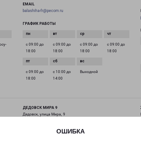
EMAIL
balashiha-fr@pecom.ru
ГРАФИК РАБОТЫ
осу­
с 09:00 до
с 09:00 до
с 09:00 до
с 09:00 до
18:00
18:00
18:00
18:00
с 09:00 до
с 10:00 до
Выходной
18:00
14:00
ДЕДОВСК МИРА 9
Дедовск, улица Мира, 9
на карте
ОШИБКА
ТЕЛЕФОН