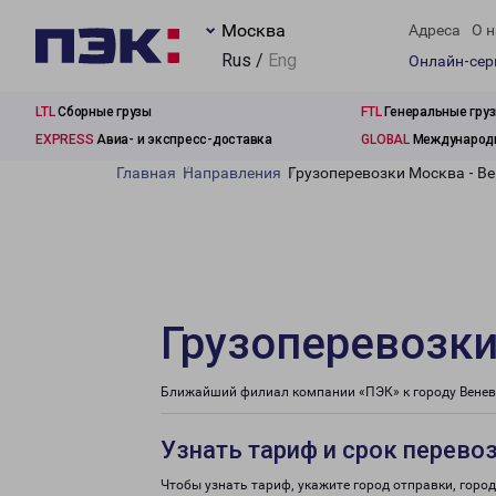
Москва
Адреса
О н
Rus /
Eng
Онлайн-се
LTL
Сборные грузы
FTL
Генеральные гру
EXPRESS
Авиа- и экспресс-доставка
GLOBAL
Международн
Главная
Направления
Грузоперевозки Москва - Ве
Грузоперевозки
Ближайший филиал компании «ПЭК» к городу Венев 
Узнать тариф и срок перево
Чтобы узнать тариф, укажите город отправки, город 