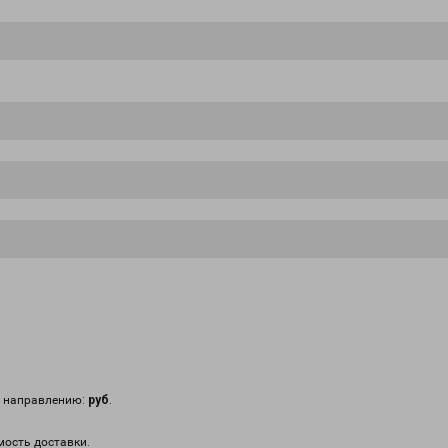
у направлению:
руб
.
мость доставки.