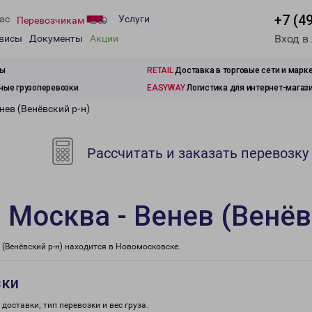
+7 (4
ас
Услуги
Перевозчикам
Вход в
рвисы
Документы
Акции
зы
RETAIL
Доставка в торговые сети и марк
ые грузоперевозки
EASYWAY
Логистика для интернет-магаз
нев (Венёвский р-н)
Рассчитать и заказать перевозку
 Москва - Венев (Венёв
(Венёвский р-н) находится в Новомосковске.
зки
доставки, тип перевозки и вес груза.