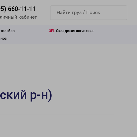
95) 660-11-11
 личный кабинет
етплейсы
3PL
Складская логистика
инов
ский р-н)