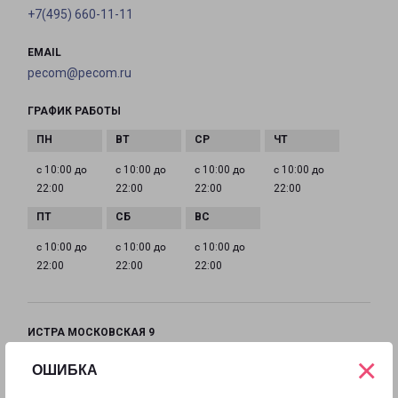
+7(495) 660-11-11
EMAIL
pecom@pecom.ru
ГРАФИК РАБОТЫ
с 10:00 до
с 10:00 до
с 10:00 до
с 10:00 до
22:00
22:00
22:00
22:00
с 10:00 до
с 10:00 до
с 10:00 до
22:00
22:00
22:00
ИСТРА МОСКОВСКАЯ 9
Московская область, улица Московская, 9
×
ОШИБКА
на карте