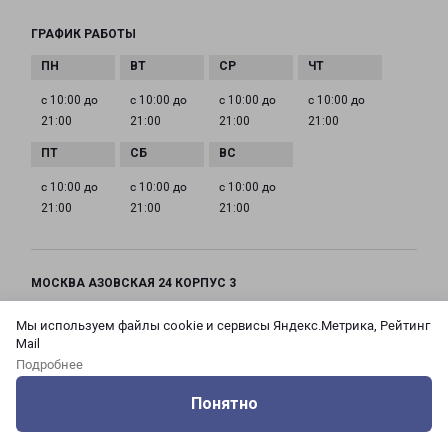
ГРАФИК РАБОТЫ
с 10:00 до
с 10:00 до
с 10:00 до
с 10:00 до
21:00
21:00
21:00
21:00
с 10:00 до
с 10:00 до
с 10:00 до
21:00
21:00
21:00
МОСКВА АЗОВСКАЯ 24 КОРПУС 3
Россия, Москва город, Зюзино район, улица
Мы используем файлы cookie и сервисы Яндекс.Метрика, Рейтинг
Азовская, дом 24, корпус 3
Mail
Подробнее
на карте
Понятно
ТЕЛЕФОН
Оцените нашу работу
Услуги
Сервисы
Меню
Кабинет
Контакты
+7(495) 660-11-11