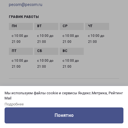
pecom@pecom.ru
ГРАФИК РАБОТЫ
с 10:00 до
с 10:00 до
с 10:00 до
с 10:00 до
21:00
21:00
21:00
21:00
с 10:00 до
с 10:00 до
с 10:00 до
21:00
21:00
21:00
МОСКВА АЗОВСКАЯ 24 КОРПУС 3
Мы используем файлы cookie и сервисы Яндекс.Метрика, Рейтинг
Россия, Москва город, Зюзино район, улица
Mail
Азовская, дом 24, корпус 3
Подробнее
Понятно
на карте
Оцените нашу работу
Услуги
Сервисы
Меню
Кабинет
Контакты
ТЕЛЕФОН