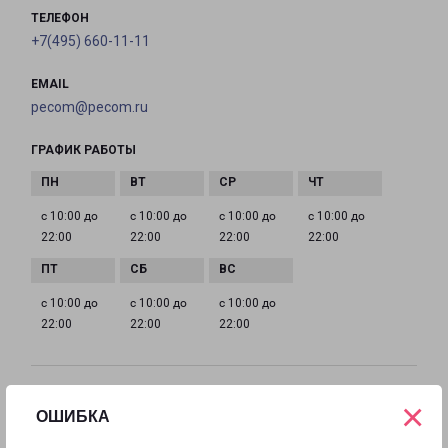
ТЕЛЕФОН
+7(495) 660-11-11
EMAIL
pecom@pecom.ru
ГРАФИК РАБОТЫ
с 10:00 до
с 10:00 до
с 10:00 до
с 10:00 до
22:00
22:00
22:00
22:00
с 10:00 до
с 10:00 до
с 10:00 до
22:00
22:00
22:00
ИСТРА МОСКОВСКАЯ 9
×
ОШИБКА
Московская область, улица Московская, 9