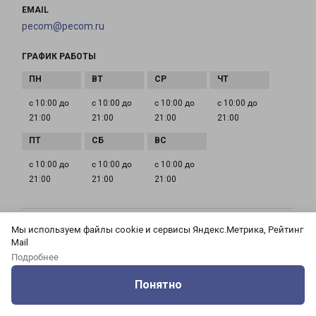
EMAIL
pecom@pecom.ru
ГРАФИК РАБОТЫ
с 10:00 до
с 10:00 до
с 10:00 до
с 10:00 до
21:00
21:00
21:00
21:00
с 10:00 до
с 10:00 до
с 10:00 до
21:00
21:00
21:00
Мы используем файлы cookie и сервисы Яндекс.Метрика, Рейтинг
МОСКВА АЗОВСКАЯ 24 КОРПУС 3
Mail
Россия, Москва город, Зюзино район, улица
Подробнее
Азовская, дом 24, корпус 3
Понятно
на карте
Оцените нашу работу
Услуги
Сервисы
Меню
Кабинет
Контакты