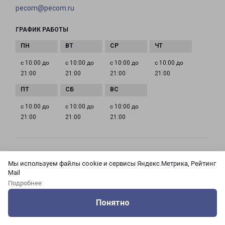
pecom@pecom.ru
ГРАФИК РАБОТЫ
с 10:00 до
с 10:00 до
с 10:00 до
с 10:00 до
21:00
21:00
21:00
21:00
с 10:00 до
с 10:00 до
с 10:00 до
21:00
21:00
21:00
МОСКВА АЗОВСКАЯ 24 КОРПУС 3
Мы используем файлы cookie и сервисы Яндекс.Метрика, Рейтинг
Россия, Москва город, Зюзино район, улица
Mail
Азовская, дом 24, корпус 3
Подробнее
Понятно
на карте
Оцените нашу работу
Услуги
Сервисы
Меню
Кабинет
Контакты
ТЕЛЕФОН