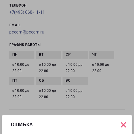
ТЕЛЕФОН
+7(495) 660-11-11
EMAIL
pecom@pecom.ru
ГРАФИК РАБОТЫ
с 10:00 до
с 10:00 до
с 10:00 до
с 10:00 до
22:00
22:00
22:00
22:00
с 10:00 до
с 10:00 до
с 10:00 до
22:00
22:00
22:00
ИСТРА МОСКОВСКАЯ 9
×
ОШИБКА
Московская область, улица Московская, 9