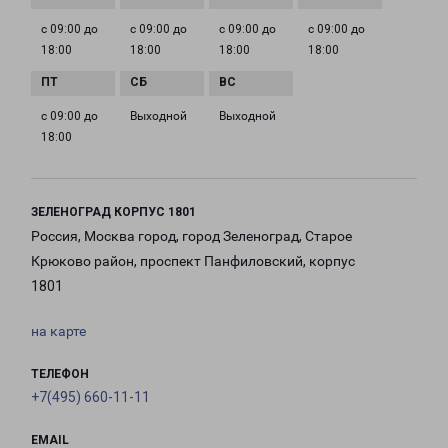
с 09:00 до
с 09:00 до
с 09:00 до
с 09:00 до
18:00
18:00
18:00
18:00
с 09:00 до
Выходной
Выходной
18:00
ЗЕЛЕНОГРАД КОРПУС 1801
Россия, Москва город, город Зеленоград, Старое
Крюково район, проспект Панфиловский, корпус
1801
на карте
ТЕЛЕФОН
+7(495) 660-11-11
EMAIL