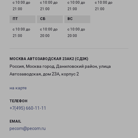
с 10:00 до
с 10:00 до
с 10:00 до
с 10:00 до
21:00
21:00
21:00
21:00
с 10:00 до
с 10:00 до
с 10:00 до
21:00
20:00
20:00
МОСКВА АВТОЗАВОДСКАЯ 23АК2 (СДЭК)
Россия, Москва город, Даниловский район, улица
Автозаводская, дом 23А, корпус 2
на карте
ТЕЛЕФОН
+7(495) 660-11-11
EMAIL
pecom@pecom.ru