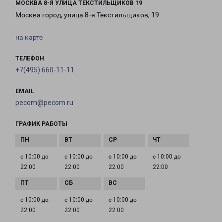
МОСКВА 8-Я УЛИЦА ТЕКСТИЛЬЩИКОВ 19
Москва город, улица 8-я Текстильщиков, 19
на карте
ТЕЛЕФОН
+7(495) 660-11-11
EMAIL
pecom@pecom.ru
ГРАФИК РАБОТЫ
с 10:00 до
с 10:00 до
с 10:00 до
с 10:00 до
22:00
22:00
22:00
22:00
с 10:00 до
с 10:00 до
с 10:00 до
22:00
22:00
22:00