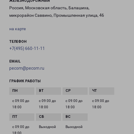
ЖЕЛЕЗНОДОРОЖНЫЙ
Россия, Московская область, Балашиха,
микрорайон Саввино, Промышленная улица, 46
на карте
ТЕЛЕФОН
+7(495) 660-11-11
EMAIL
pecom@pecom.ru
ГРАФИК РАБОТЫ
с 09:00 до
с 09:00 до
с 09:00 до
с 09:00 до
18:00
18:00
18:00
18:00
с 09:00 до
Выходной
Выходной
18:00