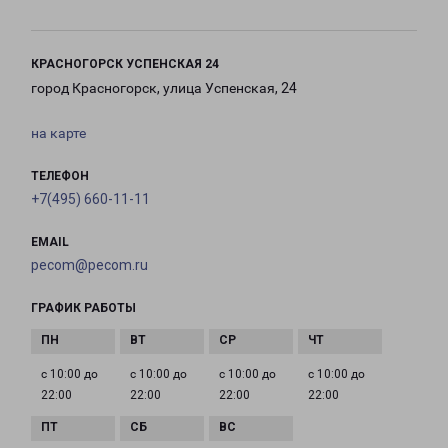
КРАСНОГОРСК УСПЕНСКАЯ 24
город Красногорск, улица Успенская, 24
на карте
ТЕЛЕФОН
+7(495) 660-11-11
EMAIL
pecom@pecom.ru
ГРАФИК РАБОТЫ
с 10:00 до
с 10:00 до
с 10:00 до
с 10:00 до
22:00
22:00
22:00
22:00