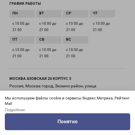
ГРАФИК РАБОТЫ
с 10:00 до
с 10:00 до
с 10:00 до
с 10:00 до
21:00
21:00
21:00
21:00
с 10:00 до
с 10:00 до
с 10:00 до
21:00
21:00
21:00
МОСКВА АЗОВСКАЯ 24 КОРПУС 3
Россия, Москва город, Зюзино район, улица
Азовская, дом 24, корпус 3
Мы используем файлы cookie и сервисы Яндекс.Метрика, Рейтинг
Mail
на карте
Подробнее
ТЕЛЕФОН
Понятно
+7(495) 660-11-11
Оцените нашу работу
Услуги
Сервисы
Меню
Кабинет
Контакты