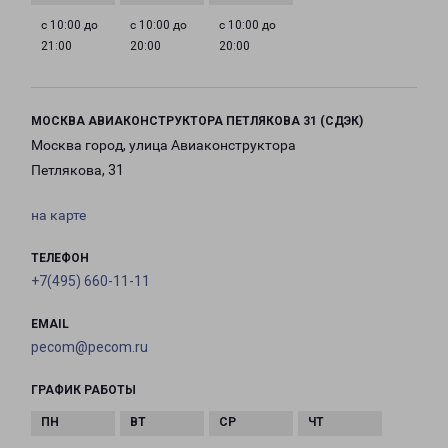
с 10:00 до
с 10:00 до
с 10:00 до
21:00
20:00
20:00
МОСКВА АВИАКОНСТРУКТОРА ПЕТЛЯКОВА 31 (СДЭК)
Москва город, улица Авиаконструктора
Петлякова, 31
на карте
ТЕЛЕФОН
+7(495) 660-11-11
EMAIL
pecom@pecom.ru
ГРАФИК РАБОТЫ