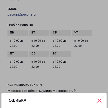
EMAIL
pecom@pecom.ru
ГРАФИК РАБОТЫ
с 10:00 до
с 10:00 до
с 10:00 до
с 10:00 до
22:00
22:00
22:00
22:00
с 10:00 до
с 10:00 до
с 10:00 до
22:00
22:00
22:00
ИСТРА МОСКОВСКАЯ 9
Московская область, улица Московская, 9
×
ОШИБКА
на карте