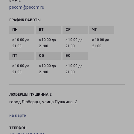
EMAIL
pecom@pecom.ru
ГРАФИК РАБОТЫ
с 10:00 до
с 10:00 до
с 10:00 до
с 10:00 до
21:00
21:00
21:00
21:00
с 10:00 до
с 10:00 до
с 10:00 до
21:00
21:00
21:00
ЛЮБЕРЦЫ ПУШКИНА 2
город Люберцы, улица Пушкина, 2
на карте
ТЕЛЕФОН