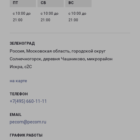
с 10:00 до
с 10:00 до
с 10:00 до
21:00
21:00
21:00
ЗЕЛЕНОГРАД
Россия, Московская область, городской округ
Солнечногорск, деревня Чашниково, микрорайон
Искра, с2С
на карте
ТЕЛЕФОН
+7(495) 660-11-11
EMAIL
pecom@pecom.ru
ГРАФИК РАБОТЫ