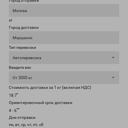
Город отправки
Москва
⇄
Город доставки
Моршанск
Тип перевозки
Автоперевозка
Введите вес
От 3000 кг
Стоимость доставки за 1 кг (включая НДС)
*
18.7
Ориентировочный срок доставки
**
4 - 6
Дни отправки
пн, вт, ср, чт, пт, сб