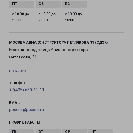
с 10:00 до
с 10:00 до
с 10:00 до
21:00
20:00
20:00
МОСКВА АВИАКОНСТРУКТОРА ПЕТЛЯКОВА 31 (СДЭК)
Москва город, улица Авиаконструктора
Петлякова, 31
на карте
ТЕЛЕФОН
+7(495) 660-11-11
EMAIL
pecom@pecom.ru
ГРАФИК РАБОТЫ