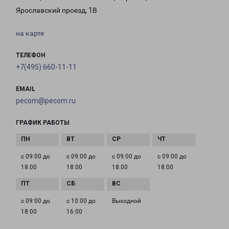
Ярославский проезд, 1В
на карте
ТЕЛЕФОН
+7(495) 660-11-11
EMAIL
pecom@pecom.ru
ГРАФИК РАБОТЫ
с 09:00 до
с 09:00 до
с 09:00 до
с 09:00 до
18:00
18:00
18:00
18:00
с 09:00 до
с 10:00 до
Выходной
18:00
16:00