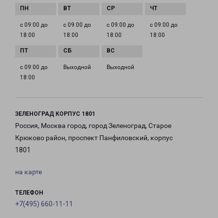
с 09:00 до
с 09:00 до
с 09:00 до
с 09:00 до
18:00
18:00
18:00
18:00
с 09:00 до
Выходной
Выходной
18:00
ЗЕЛЕНОГРАД КОРПУС 1801
Россия, Москва город, город Зеленоград, Старое
Крюково район, проспект Панфиловский, корпус
1801
на карте
ТЕЛЕФОН
+7(495) 660-11-11