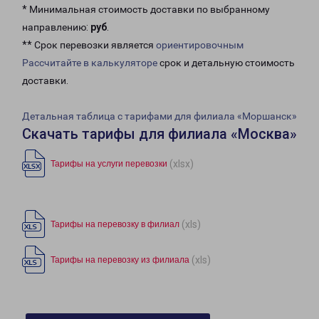
* Минимальная стоимость доставки по выбранному
направлению:
руб
.
** Срок перевозки является
ориентировочным
Рассчитайте в калькуляторе
срок и детальную стоимость
доставки.
Детальная таблица с тарифами для филиала «Моршанск»
Скачать тарифы для филиала «Москва»
(xlsx)
Тарифы на услуги перевозки
(xls)
Тарифы на перевозку в филиал
(xls)
Тарифы на перевозку из филиала