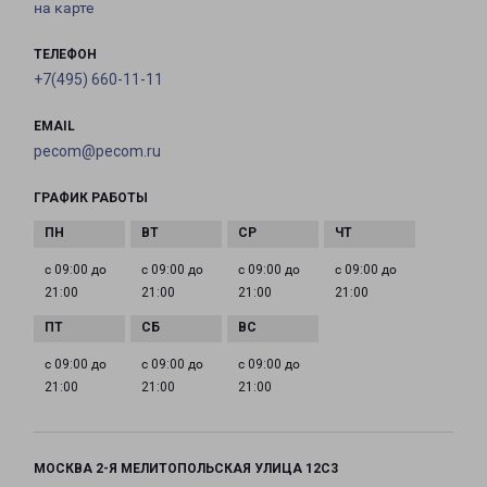
на карте
ТЕЛЕФОН
+7(495) 660-11-11
EMAIL
pecom@pecom.ru
ГРАФИК РАБОТЫ
с 09:00 до
с 09:00 до
с 09:00 до
с 09:00 до
21:00
21:00
21:00
21:00
с 09:00 до
с 09:00 до
с 09:00 до
21:00
21:00
21:00
МОСКВА 2-Я МЕЛИТОПОЛЬСКАЯ УЛИЦА 12С3