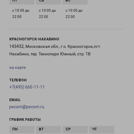
с 10:00 до
с 10:00 до
с 10:00 до
22:00
22:00
22:00
КРАСНОГОРСК-НАХАБИНО
143432, Московская обл., г.о. Красногорск,пгт.
Нахабино, тер. Технопарк Южный, стр. 1В
на карте
ТЕЛЕФОН
+7(495) 660-11-11
EMAIL
pecom@pecom.ru
ГРАФИК РАБОТЫ