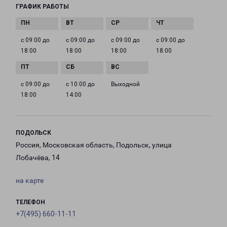
ГРАФИК РАБОТЫ
с 09:00 до
с 09:00 до
с 09:00 до
с 09:00 до
18:00
18:00
18:00
18:00
с 09:00 до
с 10:00 до
Выходной
18:00
14:00
ПОДОЛЬСК
Россия, Московская область, Подольск, улица
Лобачёва, 14
на карте
ТЕЛЕФОН
+7(495) 660-11-11