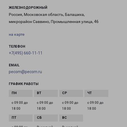
ЖЕЛЕЗНОДОРОЖНЫЙ
Россия, Московская область, Балашиха,
микрорайон Саввино, Промышленная улица, 46
на карте
ТЕЛЕФОН
+7(495) 660-11-11
EMAIL
pecom@pecom.ru
ГРАФИК РАБОТЫ
с 09:00 до
с 09:00 до
с 09:00 до
с 09:00 до
18:00
18:00
18:00
18:00