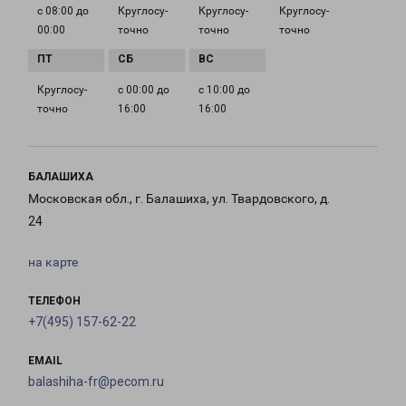
с 08:00 до
Круглосу­
Круглосу­
Круглосу­
00:00
точно
точно
точно
Круглосу­
с 00:00 до
с 10:00 до
точно
16:00
16:00
БАЛАШИХА
Московская обл., г. Балашиха, ул. Твардовского, д.
24
на карте
ТЕЛЕФОН
+7(495) 157-62-22
EMAIL
balashiha-fr@pecom.ru