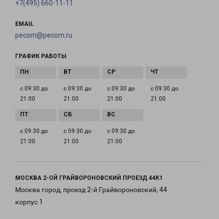
+7(495) 660-11-11
EMAIL
pecom@pecom.ru
ГРАФИК РАБОТЫ
с 09:30 до
с 09:30 до
с 09:30 до
с 09:30 до
21:00
21:00
21:00
21:00
с 09:30 до
с 09:30 до
с 09:30 до
21:00
21:00
21:00
МОСКВА 2-ОЙ ГРАЙВОРОНОВСКИЙ ПРОЕЗД 44К1
Москва город, проезд 2-й Грайвороновский, 44
корпус 1