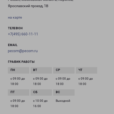
Ярославский проезд, 1В
на карте
ТЕЛЕФОН
+7(495) 660-11-11
EMAIL
pecom@pecom.ru
ГРАФИК РАБОТЫ
с 09:00 до
с 09:00 до
с 09:00 до
с 09:00 до
18:00
18:00
18:00
18:00
с 09:00 до
с 10:00 до
Выходной
18:00
16:00