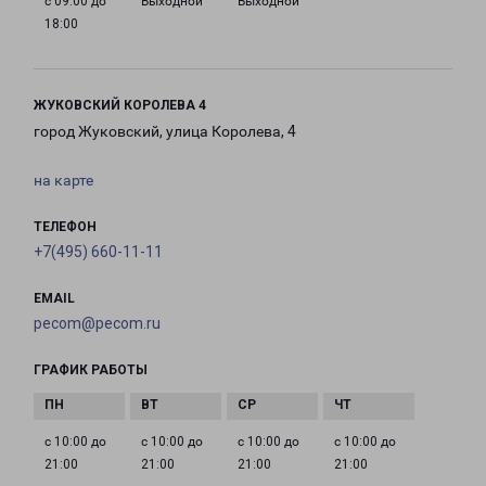
с 09:00 до
Выходной
Выходной
18:00
ЖУКОВСКИЙ КОРОЛЕВА 4
город Жуковский, улица Королева, 4
на карте
ТЕЛЕФОН
+7(495) 660-11-11
EMAIL
pecom@pecom.ru
ГРАФИК РАБОТЫ
с 10:00 до
с 10:00 до
с 10:00 до
с 10:00 до
21:00
21:00
21:00
21:00