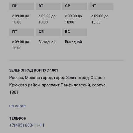
с 09:00 до
с 09:00 до
с 09:00 до
с 09:00 до
18:00
18:00
18:00
18:00
с 09:00 до
Выходной
Выходной
18:00
ЗЕЛЕНОГРАД КОРПУС 1801
Россия, Москва город, город Зеленоград, Старое
Крюково район, проспект Панфиловский, корпус
1801
на карте
ТЕЛЕФОН
+7(495) 660-11-11