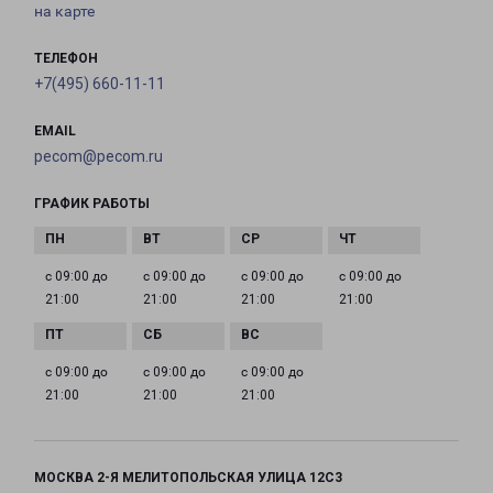
на карте
ТЕЛЕФОН
+7(495) 660-11-11
EMAIL
pecom@pecom.ru
ГРАФИК РАБОТЫ
с 09:00 до
с 09:00 до
с 09:00 до
с 09:00 до
21:00
21:00
21:00
21:00
с 09:00 до
с 09:00 до
с 09:00 до
21:00
21:00
21:00
МОСКВА 2-Я МЕЛИТОПОЛЬСКАЯ УЛИЦА 12С3