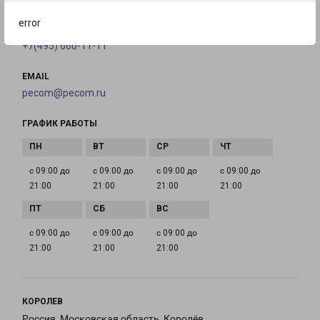
error
ТЕЛЕФОН
+7(495) 660-11-11
EMAIL
pecom@pecom.ru
ГРАФИК РАБОТЫ
с 09:00 до
с 09:00 до
с 09:00 до
с 09:00 до
21:00
21:00
21:00
21:00
с 09:00 до
с 09:00 до
с 09:00 до
21:00
21:00
21:00
КОРОЛЕВ
Россия, Московская область, Королёв,