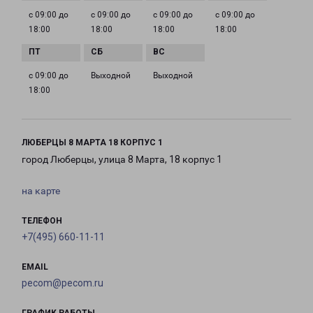
с 09:00 до
с 09:00 до
с 09:00 до
с 09:00 до
18:00
18:00
18:00
18:00
с 09:00 до
Выходной
Выходной
18:00
ЛЮБЕРЦЫ 8 МАРТА 18 КОРПУС 1
город Люберцы, улица 8 Марта, 18 корпус 1
на карте
ТЕЛЕФОН
+7(495) 660-11-11
EMAIL
pecom@pecom.ru