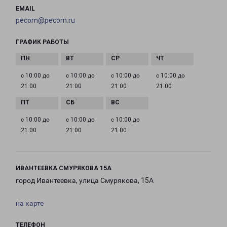
EMAIL
pecom@pecom.ru
ГРАФИК РАБОТЫ
с 10:00 до
с 10:00 до
с 10:00 до
с 10:00 до
21:00
21:00
21:00
21:00
с 10:00 до
с 10:00 до
с 10:00 до
21:00
21:00
21:00
ИВАНТЕЕВКА СМУРЯКОВА 15А
город Ивантеевка, улица Смурякова, 15А
на карте
ТЕЛЕФОН