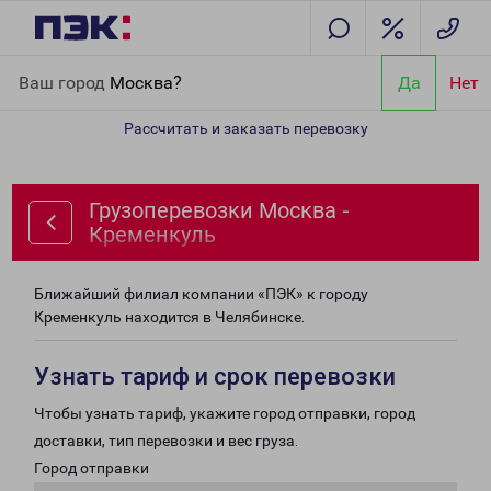
Главная
Направления
Грузоперевозки Москва - Кременкуль
Ваш город
Москва?
Да
Нет
Рассчитать и заказать перевозку
Грузоперевозки Москва -
Кременкуль
Ближайший филиал компании «ПЭК» к городу
Кременкуль находится в Челябинске.
Узнать тариф и срок перевозки
Чтобы узнать тариф, укажите город отправки, город
доставки, тип перевозки и вес груза.
Город отправки