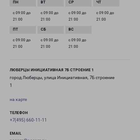
с 09:00 до
с 09:00 до
с 09:00 до
с 09:00 до
21:00
21:00
21:00
21:00
с 09:00 до
с 09:00 до
с 09:00 до
21:00
21:00
21:00
ЛЮБЕРЦЫ ИНИЦИАТИВНАЯ 7Б СТРОЕНИЕ 1
город Люберцы, улица Инициативная, 7Б строение
1
на карте
ТЕЛЕФОН
+7(495) 660-11-11
EMAIL