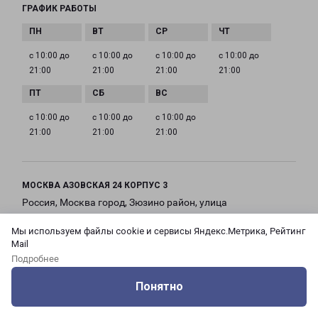
ГРАФИК РАБОТЫ
с 10:00 до
с 10:00 до
с 10:00 до
с 10:00 до
21:00
21:00
21:00
21:00
с 10:00 до
с 10:00 до
с 10:00 до
21:00
21:00
21:00
МОСКВА АЗОВСКАЯ 24 КОРПУС 3
Россия, Москва город, Зюзино район, улица
Азовская, дом 24, корпус 3
Мы используем файлы cookie и сервисы Яндекс.Метрика, Рейтинг
Mail
на карте
Подробнее
ТЕЛЕФОН
Понятно
+7(495) 660-11-11
Оцените нашу работу
Услуги
Сервисы
Меню
Кабинет
Контакты