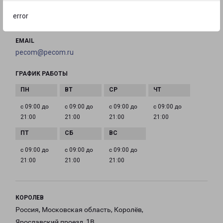
ТЕЛЕФОН
error
+7(495) 660-11-11
EMAIL
pecom@pecom.ru
ГРАФИК РАБОТЫ
с 09:00 до
с 09:00 до
с 09:00 до
с 09:00 до
21:00
21:00
21:00
21:00
с 09:00 до
с 09:00 до
с 09:00 до
21:00
21:00
21:00
КОРОЛЕВ
Россия, Московская область, Королёв,
Ярославский проезд, 1В