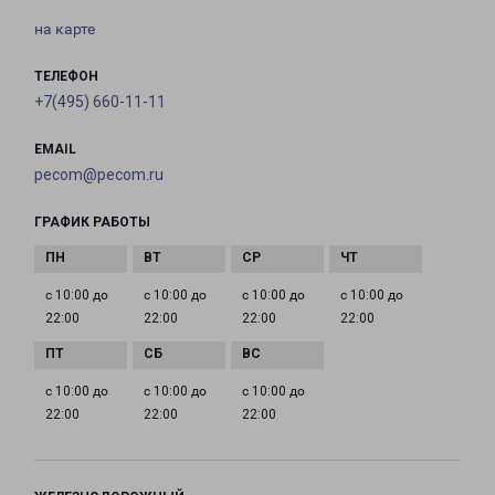
на карте
ТЕЛЕФОН
+7(495) 660-11-11
EMAIL
pecom@pecom.ru
ГРАФИК РАБОТЫ
с 10:00 до
с 10:00 до
с 10:00 до
с 10:00 до
22:00
22:00
22:00
22:00
с 10:00 до
с 10:00 до
с 10:00 до
22:00
22:00
22:00