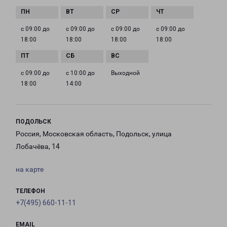
с 09:00 до
с 09:00 до
с 09:00 до
с 09:00 до
18:00
18:00
18:00
18:00
с 09:00 до
с 10:00 до
Выходной
18:00
14:00
ПОДОЛЬСК
Россия, Московская область, Подольск, улица
Лобачёва, 14
на карте
ТЕЛЕФОН
+7(495) 660-11-11
EMAIL