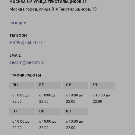
МОСКВА 8-Я УЛИЦА ТЕКСТИЛЬЩИКОВ 19
Москва город, улица 8-я Текстильщиков, 19
на карте
ТЕЛЕФОН
+7(495) 660-11-11
EMAIL
pecom@pecom.ru
ГРАФИК РАБОТЫ
с 10:00 до
с 10:00 до
с 10:00 до
с 10:00 до
22:00
22:00
22:00
22:00
с 10:00 до
с 10:00 до
с 10:00 до
22:00
22:00
22:00