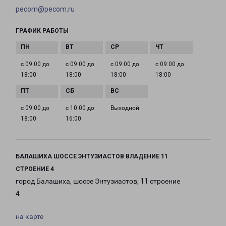
pecom@pecom.ru
ГРАФИК РАБОТЫ
с 09:00 до
с 09:00 до
с 09:00 до
с 09:00 до
18:00
18:00
18:00
18:00
с 09:00 до
с 10:00 до
Выходной
18:00
16:00
БАЛАШИХА ШОССЕ ЭНТУЗИАСТОВ ВЛАДЕНИЕ 11
СТРОЕНИЕ 4
город Балашиха, шоссе Энтузиастов, 11 строение
4
на карте