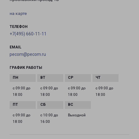
на карте
ТЕЛЕФОН
+7(495) 660-11-11
EMAIL
pecom@pecom.ru
ГРАФИК РАБОТЫ
с 09:00 до
с 09:00 до
с 09:00 до
с 09:00 до
18:00
18:00
18:00
18:00
с 09:00 до
с 10:00 до
Выходной
18:00
16:00