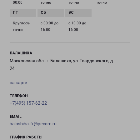
00:00
точно
точно
точно
Круглосу­
с 00:00 до
с 10:00 до
точно
16:00
16:00
БАЛАШИХА
Московская обл., г. Балашиха, ул. Твардовского, д.
24
на карте
ТЕЛЕФОН
+7(495) 157-62-22
EMAIL
balashiha-fr@pecom.ru
ГРАФИК РАБОТЫ