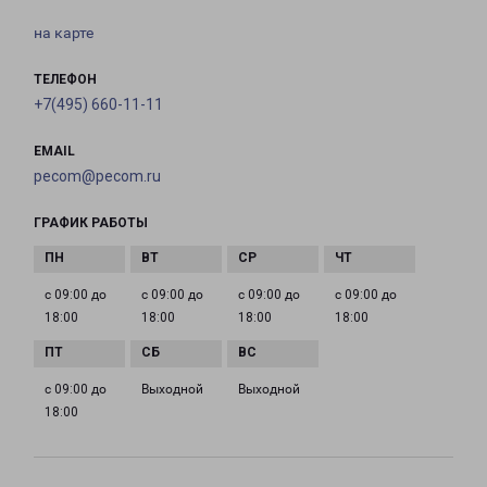
на карте
ТЕЛЕФОН
+7(495) 660-11-11
EMAIL
pecom@pecom.ru
ГРАФИК РАБОТЫ
с 09:00 до
с 09:00 до
с 09:00 до
с 09:00 до
18:00
18:00
18:00
18:00
с 09:00 до
Выходной
Выходной
18:00