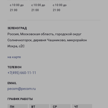
с 10:00 до
с 10:00 до
с 10:00 до
21:00
21:00
21:00
ЗЕЛЕНОГРАД
Россия, Московская область, городской округ
Солнечногорск, деревня Чашниково, микрорайон
Искра, с2С
на карте
ТЕЛЕФОН
+7(495) 660-11-11
EMAIL
pecom@pecom.ru
ГРАФИК РАБОТЫ