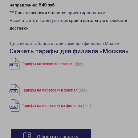
направлению:
540 руб
.
** Срок перевозки является
ориентировочным
Рассчитайте в калькуляторе
срок и детальную стоимость
доставки.
Детальная таблица с тарифами для филиала «Миасс»
Скачать тарифы для филиала «Москва»
(xlsx)
Тарифы на услуги перевозки
(xls)
Тарифы на перевозку в филиал
(xls)
Тарифы на перевозку из филиала
Оформить заявку