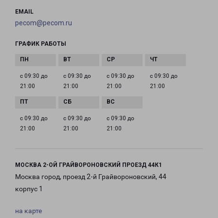
EMAIL
pecom@pecom.ru
ГРАФИК РАБОТЫ
с 09:30 до
с 09:30 до
с 09:30 до
с 09:30 до
21:00
21:00
21:00
21:00
с 09:30 до
с 09:30 до
с 09:30 до
21:00
21:00
21:00
МОСКВА 2-ОЙ ГРАЙВОРОНОВСКИЙ ПРОЕЗД 44К1
Москва город, проезд 2-й Грайвороновский, 44
корпус 1
на карте