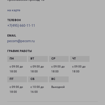
на карте
ТЕЛЕФОН
+7(495) 660-11-11
EMAIL
pecom@pecom.ru
ГРАФИК РАБОТЫ
с 09:00 до
с 09:00 до
с 09:00 до
с 09:00 до
18:00
18:00
18:00
18:00
с 09:00 до
с 10:00 до
Выходной
18:00
16:00