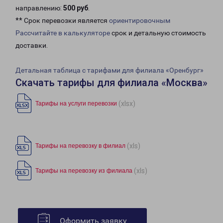
направлению:
500 руб
.
** Срок перевозки является
ориентировочным
Рассчитайте в калькуляторе
срок и детальную стоимость
доставки.
Детальная таблица с тарифами для филиала «Оренбург»
Скачать тарифы для филиала «Москва»
(xlsx)
Тарифы на услуги перевозки
(xls)
Тарифы на перевозку в филиал
(xls)
Тарифы на перевозку из филиала
Оформить заявку