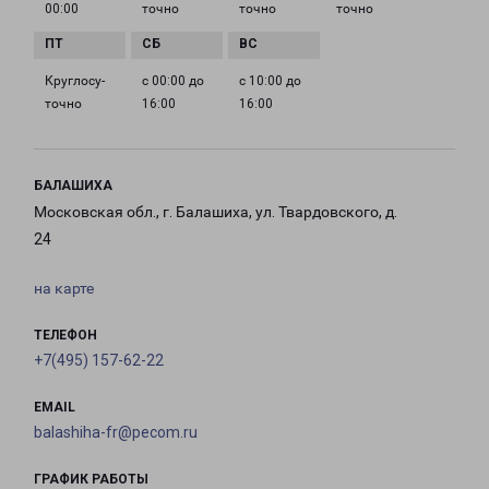
00:00
точно
точно
точно
Круглосу­
с 00:00 до
с 10:00 до
точно
16:00
16:00
БАЛАШИХА
Московская обл., г. Балашиха, ул. Твардовского, д.
24
на карте
ТЕЛЕФОН
+7(495) 157-62-22
EMAIL
balashiha-fr@pecom.ru
ГРАФИК РАБОТЫ