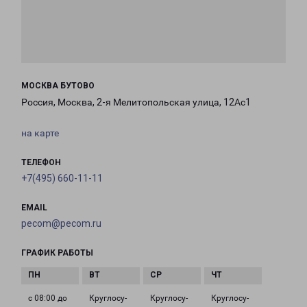
МОСКВА БУТОВО
Россия, Москва, 2-я Мелитопольская улица, 12Ас1
на карте
ТЕЛЕФОН
+7(495) 660-11-11
EMAIL
pecom@pecom.ru
ГРАФИК РАБОТЫ
с 08:00 до
Круглосу­
Круглосу­
Круглосу­