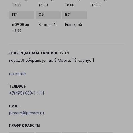
18:00
18:00
18:00
18:00
с 09:00 до
Выходной
Выходной
18:00
ЛЮБЕРЦЫ 8 МАРТА 18 КОРПУС 1
город Люберцы, улица 8 Марта, 18 корпус 1
на карте
ТЕЛЕФОН
+7(495) 660-11-11
EMAIL
pecom@pecom.ru
ГРАФИК РАБОТЫ