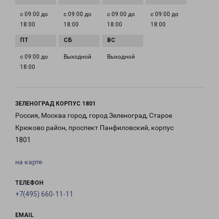
с 09:00 до
с 09:00 до
с 09:00 до
с 09:00 до
18:00
18:00
18:00
18:00
с 09:00 до
Выходной
Выходной
18:00
ЗЕЛЕНОГРАД КОРПУС 1801
Россия, Москва город, город Зеленоград, Старое
Крюково район, проспект Панфиловский, корпус
1801
на карте
ТЕЛЕФОН
+7(495) 660-11-11
EMAIL