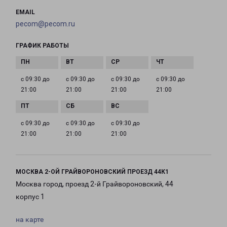
EMAIL
pecom@pecom.ru
ГРАФИК РАБОТЫ
с 09:30 до
с 09:30 до
с 09:30 до
с 09:30 до
21:00
21:00
21:00
21:00
с 09:30 до
с 09:30 до
с 09:30 до
21:00
21:00
21:00
МОСКВА 2-ОЙ ГРАЙВОРОНОВСКИЙ ПРОЕЗД 44К1
Москва город, проезд 2-й Грайвороновский, 44
корпус 1
на карте