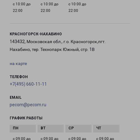
с 10:00 до
с 10:00 до
с 10:00 до
22:00
22:00
22:00
КРАСНОГОРСК-НАХАБИНО
143432, Московская обл., г.о. Красногорск,пгт.
Нахабино, тер. Технопарк Южный, стр. 1В
на карте
ТЕЛЕФОН
+7(495) 660-11-11
EMAIL
pecom@pecom.ru
ГРАФИК РАБОТЫ
с 09:00 до
с 09:00 до
с 09:00 до
с 09:00 до