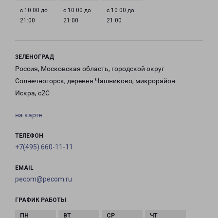
с 10:00 до
с 10:00 до
с 10:00 до
21:00
21:00
21:00
ЗЕЛЕНОГРАД
Россия, Московская область, городской округ
Солнечногорск, деревня Чашниково, микрорайон
Искра, с2С
на карте
ТЕЛЕФОН
+7(495) 660-11-11
EMAIL
pecom@pecom.ru
ГРАФИК РАБОТЫ