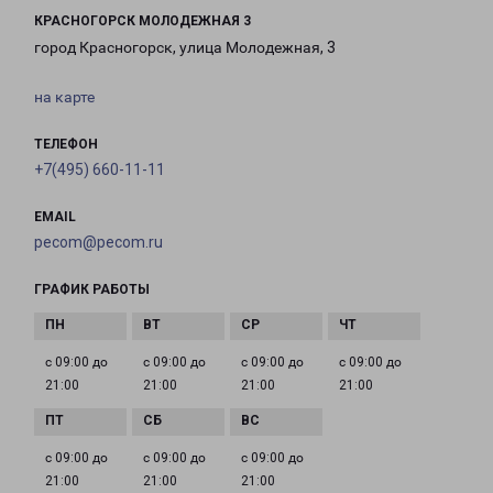
КРАСНОГОРСК МОЛОДЕЖНАЯ 3
город Красногорск, улица Молодежная, 3
на карте
ТЕЛЕФОН
+7(495) 660-11-11
EMAIL
pecom@pecom.ru
ГРАФИК РАБОТЫ
с 09:00 до
с 09:00 до
с 09:00 до
с 09:00 до
21:00
21:00
21:00
21:00
с 09:00 до
с 09:00 до
с 09:00 до
21:00
21:00
21:00