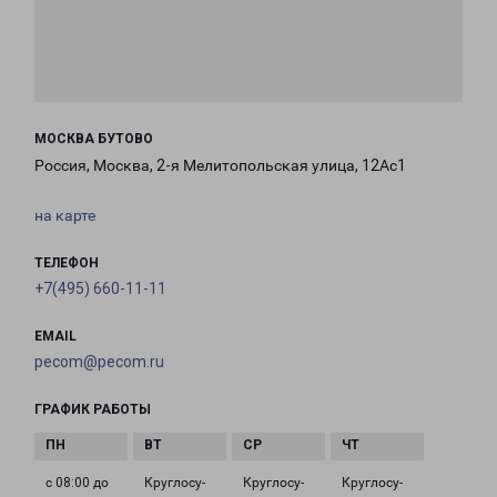
МОСКВА БУТОВО
Россия, Москва, 2-я Мелитопольская улица, 12Ас1
на карте
ТЕЛЕФОН
+7(495) 660-11-11
EMAIL
pecom@pecom.ru
ГРАФИК РАБОТЫ
с 08:00 до
Круглосу­
Круглосу­
Круглосу­