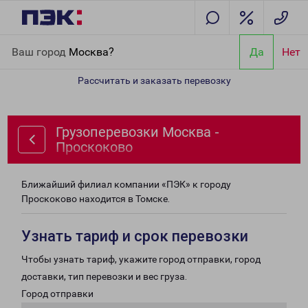
Главная
Направления
Грузоперевозки Москва - Проскоково
Ваш город
Москва?
Да
Нет
Рассчитать и заказать перевозку
Грузоперевозки Москва -
Проскоково
Ближайший филиал компании «ПЭК» к городу
Проскоково находится в Томске.
Узнать тариф и срок перевозки
Чтобы узнать тариф, укажите город отправки, город
доставки, тип перевозки и вес груза.
Город отправки