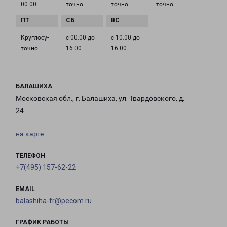
00:00
точно
точно
точно
Круглосу­
с 00:00 до
с 10:00 до
точно
16:00
16:00
БАЛАШИХА
Московская обл., г. Балашиха, ул. Твардовского, д.
24
на карте
ТЕЛЕФОН
+7(495) 157-62-22
EMAIL
balashiha-fr@pecom.ru
ГРАФИК РАБОТЫ