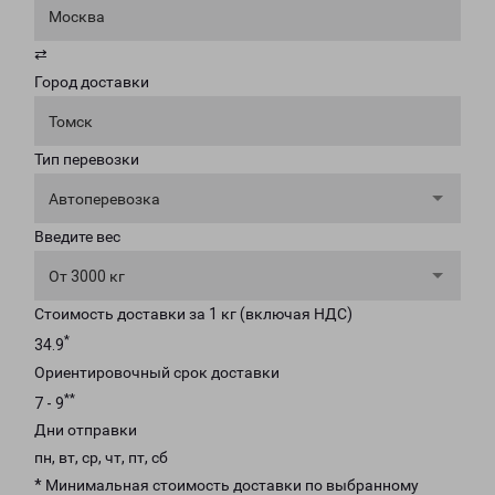
Москва
⇄
Город доставки
Томск
Тип перевозки
Автоперевозка
Введите вес
От 3000 кг
Стоимость доставки за 1 кг (включая НДС)
*
34.9
Ориентировочный срок доставки
**
7 - 9
Дни отправки
пн, вт, ср, чт, пт, сб
* Минимальная стоимость доставки по выбранному