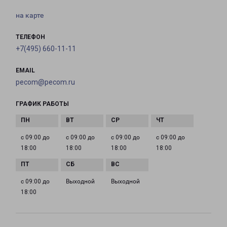
на карте
ТЕЛЕФОН
+7(495) 660-11-11
EMAIL
pecom@pecom.ru
ГРАФИК РАБОТЫ
с 09:00 до
с 09:00 до
с 09:00 до
с 09:00 до
18:00
18:00
18:00
18:00
с 09:00 до
Выходной
Выходной
18:00