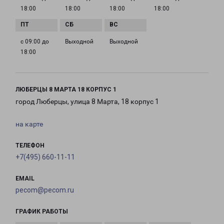
18:00
18:00
18:00
18:00
с 09:00 до
Выходной
Выходной
18:00
ЛЮБЕРЦЫ 8 МАРТА 18 КОРПУС 1
город Люберцы, улица 8 Марта, 18 корпус 1
на карте
ТЕЛЕФОН
+7(495) 660-11-11
EMAIL
pecom@pecom.ru
ГРАФИК РАБОТЫ