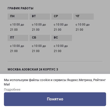
ГРАФИК РАБОТЫ
с 10:00 до
с 10:00 до
с 10:00 до
с 10:00 до
21:00
21:00
21:00
21:00
с 10:00 до
с 10:00 до
с 10:00 до
21:00
21:00
21:00
МОСКВА АЗОВСКАЯ 24 КОРПУС 3
Россия, Москва город, Зюзино район, улица
Мы используем файлы cookie и сервисы Яндекс.Метрика, Рейтинг
Азовская, дом 24, корпус 3
Mail
Подробнее
на карте
Понятно
ТЕЛЕФОН
Оцените нашу работу
Услуги
Сервисы
Меню
Кабинет
Контакты
+7(495) 660-11-11