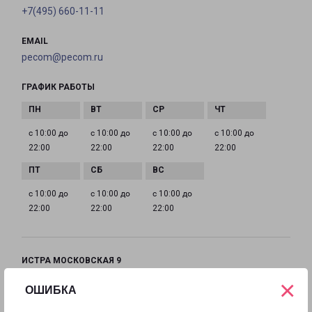
+7(495) 660-11-11
EMAIL
pecom@pecom.ru
ГРАФИК РАБОТЫ
с 10:00 до
с 10:00 до
с 10:00 до
с 10:00 до
22:00
22:00
22:00
22:00
с 10:00 до
с 10:00 до
с 10:00 до
22:00
22:00
22:00
ИСТРА МОСКОВСКАЯ 9
Московская область, улица Московская, 9
×
ОШИБКА
на карте