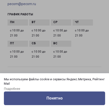
pecom@pecom.ru
ГРАФИК РАБОТЫ
с 10:00 до
с 10:00 до
с 10:00 до
с 10:00 до
21:00
21:00
21:00
21:00
с 10:00 до
с 10:00 до
с 10:00 до
21:00
21:00
21:00
МОСКВА АЗОВСКАЯ 24 КОРПУС 3
Мы используем файлы cookie и сервисы Яндекс.Метрика, Рейтинг
Россия, Москва город, Зюзино район, улица
Mail
Азовская, дом 24, корпус 3
Подробнее
Понятно
на карте
Оцените нашу работу
Услуги
Сервисы
Меню
Кабинет
Контакты
ТЕЛЕФОН