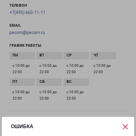
ТЕЛЕФОН
+7(495) 660-11-11
EMAIL
pecom@pecom.ru
ГРАФИК РАБОТЫ
с 10:00 до
с 10:00 до
с 10:00 до
с 10:00 до
22:00
22:00
22:00
22:00
с 10:00 до
с 10:00 до
с 10:00 до
22:00
22:00
22:00
ИСТРА МОСКОВСКАЯ 9
×
ОШИБКА
Московская область, улица Московская, 9