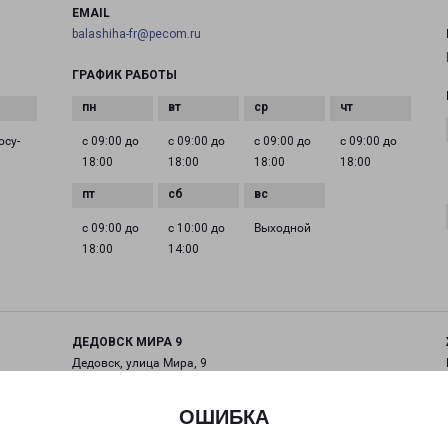
EMAIL
balashiha-fr@pecom.ru
ГРАФИК РАБОТЫ
осу­
с 09:00 до
с 09:00 до
с 09:00 до
с 09:00 до
18:00
18:00
18:00
18:00
с 09:00 до
с 10:00 до
Выходной
18:00
14:00
ДЕДОВСК МИРА 9
Дедовск, улица Мира, 9
на карте
ОШИБКА
ТЕЛЕФОН