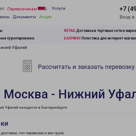
+7 (4
ас
Услуги
Перевозчикам
Вход в
рвисы
Документы
Акции
зы
RETAIL
Доставка в торговые сети и марк
ые грузоперевозки
EASYWAY
Логистика для интернет-магаз
ижний Уфалей
Рассчитать и заказать перевозку
и Москва - Нижний Уфа
й Уфалей находится в Екатеринбурге.
зки
доставки, тип перевозки и вес груза.