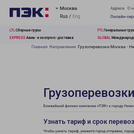
Москва
Адреса
О н
Rus /
Eng
Онлайн-се
LTL
Сборные грузы
FTL
Генеральные гру
EXPRESS
Авиа- и экспресс-доставка
GLOBAL
Международн
Главная
Направления
Грузоперевозки Москва - Н
Грузоперевозк
Ближайший филиал компании «ПЭК» к городу Нижни
Узнать тариф и срок перево
Чтобы узнать тариф, укажите город отправки, город 