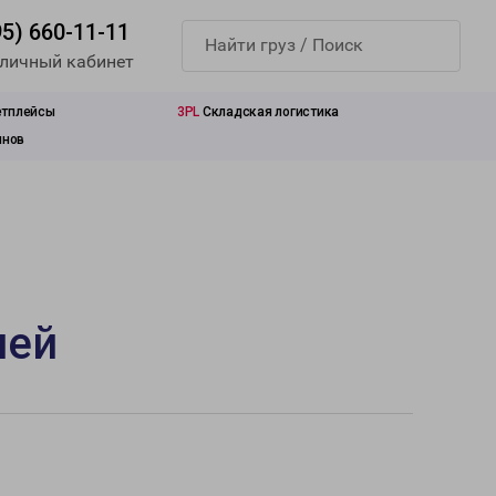
95) 660-11-11
 личный кабинет
етплейсы
3PL
Складская логистика
инов
лей