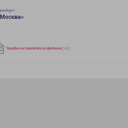
еринбург»
«Москва»
(xls)
Тарифы на перевозку из филиала