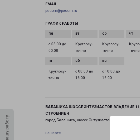
EMAIL
pecom@pecom.ru
ГРАФИК РАБОТЫ
с 08:00 до
Круглосу­
Круглосу­
Кругл
00:00
точно
точно
точно
Круглосу­
с 00:00 до
с 10:00 до
точно
16:00
16:00
БАЛАШИХА ШОССЕ ЭНТУЗИАСТОВ ВЛАДЕНИЕ 11
СТРОЕНИЕ 4
Оцените нашу работу
город Балашиха, шоссе Энтузиастов, 11 строение 4
на карте