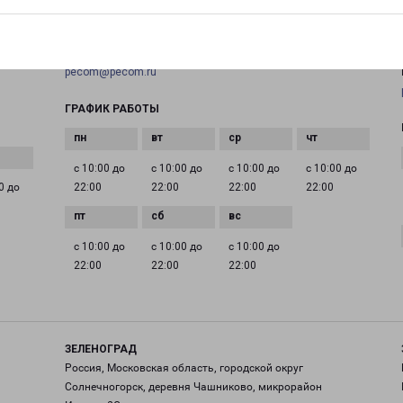
+7(495) 660-11-11
EMAIL
pecom@pecom.ru
ГРАФИК РАБОТЫ
с 10:00 до
с 10:00 до
с 10:00 до
с 10:00 до
0 до
22:00
22:00
22:00
22:00
с 10:00 до
с 10:00 до
с 10:00 до
22:00
22:00
22:00
ЗЕЛЕНОГРАД
Россия, Московская область, городской округ
Солнечногорск, деревня Чашниково, микрорайон