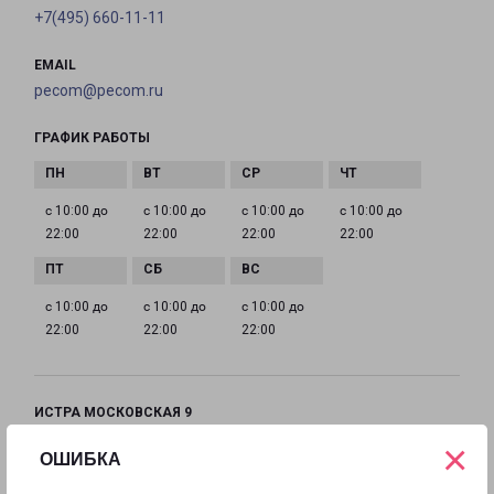
+7(495) 660-11-11
EMAIL
pecom@pecom.ru
ГРАФИК РАБОТЫ
с 10:00 до
с 10:00 до
с 10:00 до
с 10:00 до
22:00
22:00
22:00
22:00
с 10:00 до
с 10:00 до
с 10:00 до
22:00
22:00
22:00
ИСТРА МОСКОВСКАЯ 9
Московская область, улица Московская, 9
×
ОШИБКА
на карте