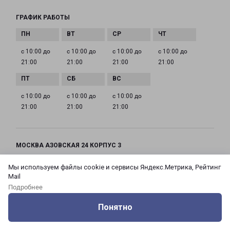
ГРАФИК РАБОТЫ
с 10:00 до
с 10:00 до
с 10:00 до
с 10:00 до
21:00
21:00
21:00
21:00
с 10:00 до
с 10:00 до
с 10:00 до
21:00
21:00
21:00
МОСКВА АЗОВСКАЯ 24 КОРПУС 3
Россия, Москва город, Зюзино район, улица
Мы используем файлы cookie и сервисы Яндекс.Метрика, Рейтинг
Азовская, дом 24, корпус 3
Mail
Подробнее
на карте
Понятно
ТЕЛЕФОН
Оцените нашу работу
Услуги
Сервисы
Меню
Кабинет
Контакты
+7(495) 660-11-11