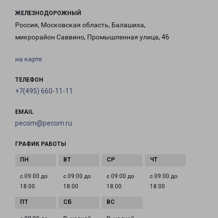
ЖЕЛЕЗНОДОРОЖНЫЙ
Россия, Московская область, Балашиха,
микрорайон Саввино, Промышленная улица, 46
на карте
ТЕЛЕФОН
+7(495) 660-11-11
EMAIL
pecom@pecom.ru
ГРАФИК РАБОТЫ
с 09:00 до
с 09:00 до
с 09:00 до
с 09:00 до
18:00
18:00
18:00
18:00