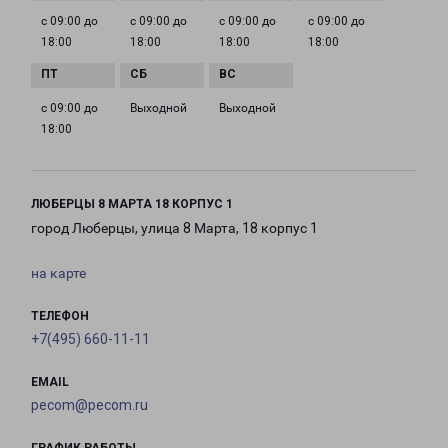
с 09:00 до
с 09:00 до
с 09:00 до
с 09:00 до
18:00
18:00
18:00
18:00
с 09:00 до
Выходной
Выходной
18:00
ЛЮБЕРЦЫ 8 МАРТА 18 КОРПУС 1
город Люберцы, улица 8 Марта, 18 корпус 1
на карте
ТЕЛЕФОН
+7(495) 660-11-11
EMAIL
pecom@pecom.ru