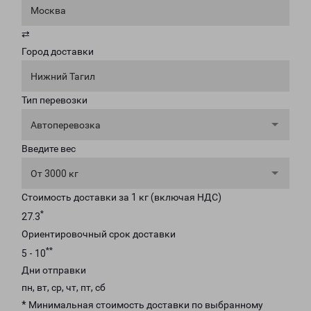
Москва
⇄
Город доставки
Нижний Тагил
Тип перевозки
Автоперевозка
Введите вес
От 3000 кг
Стоимость доставки за 1 кг (включая НДС)
*
27.3
Ориентировочный срок доставки
**
5 - 10
Дни отправки
пн, вт, ср, чт, пт, сб
* Минимальная стоимость доставки по выбранному