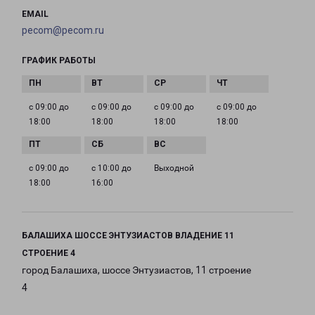
EMAIL
pecom@pecom.ru
ГРАФИК РАБОТЫ
с 09:00 до
с 09:00 до
с 09:00 до
с 09:00 до
18:00
18:00
18:00
18:00
с 09:00 до
с 10:00 до
Выходной
18:00
16:00
БАЛАШИХА ШОССЕ ЭНТУЗИАСТОВ ВЛАДЕНИЕ 11
СТРОЕНИЕ 4
город Балашиха, шоссе Энтузиастов, 11 строение
4