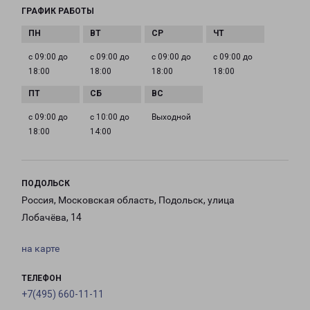
ГРАФИК РАБОТЫ
с 09:00 до
с 09:00 до
с 09:00 до
с 09:00 до
18:00
18:00
18:00
18:00
с 09:00 до
с 10:00 до
Выходной
18:00
14:00
ПОДОЛЬСК
Россия, Московская область, Подольск, улица
Лобачёва, 14
на карте
ТЕЛЕФОН
+7(495) 660-11-11