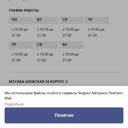
ГРАФИК РАБОТЫ
с 10:00 до
с 10:00 до
с 10:00 до
с 10:00 до
21:00
21:00
21:00
21:00
с 10:00 до
с 10:00 до
с 10:00 до
21:00
21:00
21:00
МОСКВА АЗОВСКАЯ 24 КОРПУС 3
Россия, Москва город, Зюзино район, улица
Мы используем файлы cookie и сервисы Яндекс.Метрика, Рейтинг
Азовская, дом 24, корпус 3
Mail
Подробнее
на карте
Понятно
Оцените нашу работу
ТЕЛЕФОН
Услуги
Сервисы
Меню
Кабинет
Контакты
+7(495) 660-11-11