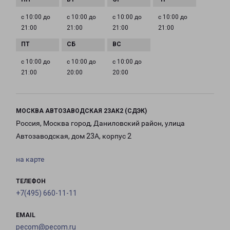
с 10:00 до
с 10:00 до
с 10:00 до
с 10:00 до
21:00
21:00
21:00
21:00
с 10:00 до
с 10:00 до
с 10:00 до
21:00
20:00
20:00
МОСКВА АВТОЗАВОДСКАЯ 23АК2 (СДЭК)
Россия, Москва город, Даниловский район, улица
Автозаводская, дом 23А, корпус 2
на карте
ТЕЛЕФОН
+7(495) 660-11-11
EMAIL
pecom@pecom.ru