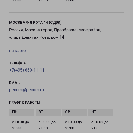
22:00
22:00
22:00
МОСКВА 9-Я РОТА 14 (СДЭК)
Россия, Москва город, Преображенское район,
улица Девятая Рота, дом 14
на карте
ТЕЛЕФОН
+7(495) 660-11-11
EMAIL
pecom@pecom.ru
ГРАФИК РАБОТЫ
с 10:00 до
с 10:00 до
с 10:00 до
с 10:00 до
21:00
21:00
21:00
21:00