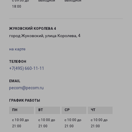
с 09:00 до
Выходной
Выходной
18:00
ЖУКОВСКИЙ КОРОЛЕВА 4
город Жуковский, улица Королева, 4
на карте
ТЕЛЕФОН
+7(495) 660-11-11
EMAIL
pecom@pecom.ru
ГРАФИК РАБОТЫ
с 10:00 до
с 10:00 до
с 10:00 до
с 10:00 до
21:00
21:00
21:00
21:00