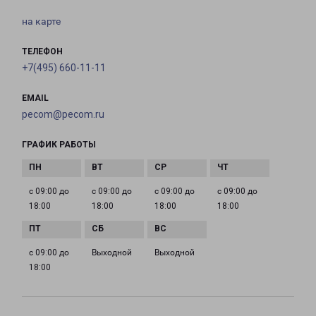
на карте
ТЕЛЕФОН
+7(495) 660-11-11
EMAIL
pecom@pecom.ru
ГРАФИК РАБОТЫ
с 09:00 до
с 09:00 до
с 09:00 до
с 09:00 до
18:00
18:00
18:00
18:00
с 09:00 до
Выходной
Выходной
18:00