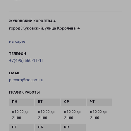
ЖУКОВСКИЙ КОРОЛЕВА 4
город Жуковский, улица Королева, 4
на карте
ТЕЛЕФОН
+7(495) 660-11-11
EMAIL
pecom@pecom.ru
ГРАФИК РАБОТЫ
с 10:00 до
с 10:00 до
с 10:00 до
с 10:00 до
21:00
21:00
21:00
21:00