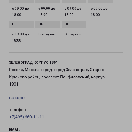
с 09:00 до
с 09:00 до
с 09:00 до
с 09:00 до
18:00
18:00
18:00
18:00
с 09:00 до
Выходной
Выходной
18:00
ЗЕЛЕНОГРАД КОРПУС 1801
Россия, Москва город, город Зеленоград, Старое
Крюково район, проспект Панфиловский, корпус
1801
на карте
ТЕЛЕФОН
+7(495) 660-11-11
EMAIL