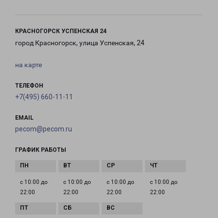
КРАСНОГОРСК УСПЕНСКАЯ 24
город Красногорск, улица Успенская, 24
на карте
ТЕЛЕФОН
+7(495) 660-11-11
EMAIL
pecom@pecom.ru
ГРАФИК РАБОТЫ
с 10:00 до
с 10:00 до
с 10:00 до
с 10:00 до
22:00
22:00
22:00
22:00