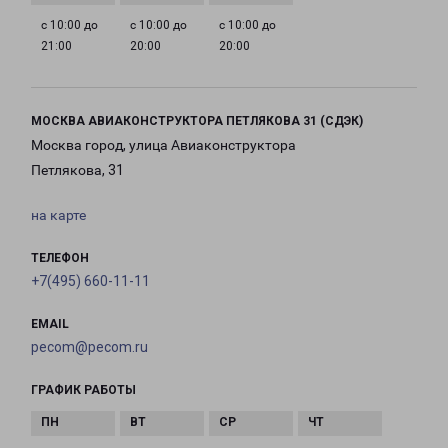
с 10:00 до
с 10:00 до
с 10:00 до
21:00
20:00
20:00
МОСКВА АВИАКОНСТРУКТОРА ПЕТЛЯКОВА 31 (СДЭК)
Москва город, улица Авиаконструктора
Петлякова, 31
на карте
ТЕЛЕФОН
+7(495) 660-11-11
EMAIL
pecom@pecom.ru
ГРАФИК РАБОТЫ