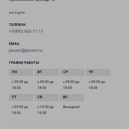
на карте
ТЕЛЕФОН
+7(495) 660-11-11
EMAIL
pecom@pecom.ru
ГРАФИК РАБОТЫ
с 09:00 до
с 09:00 до
с 09:00 до
с 09:00 до
18:00
18:00
18:00
18:00
с 09:00 до
с 10:00 до
Выходной
18:00
16:00