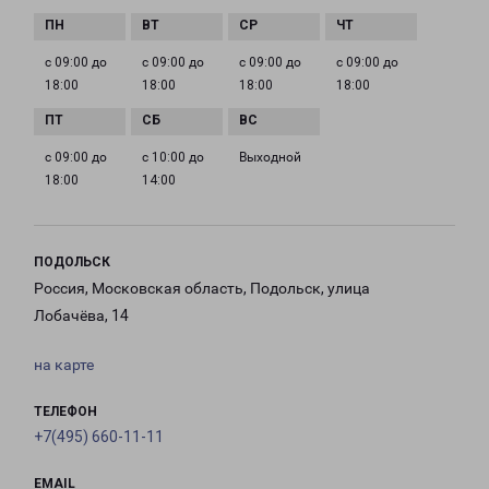
с 09:00 до
с 09:00 до
с 09:00 до
с 09:00 до
18:00
18:00
18:00
18:00
с 09:00 до
с 10:00 до
Выходной
18:00
14:00
ПОДОЛЬСК
Россия, Московская область, Подольск, улица
Лобачёва, 14
на карте
ТЕЛЕФОН
+7(495) 660-11-11
EMAIL