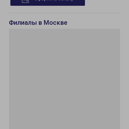
Филиалы в Москве