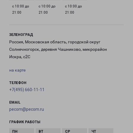
с 10:00 до
с 10:00 до
с 10:00 до
21:00
21:00
21:00
ЗЕЛЕНОГРАД
Россия, Московская область, городской округ
Солнечногорск, деревня Чашниково, микрорайон
Искра, с2С
на карте
ТЕЛЕФОН
+7(495) 660-11-11
EMAIL
pecom@pecom.ru
ГРАФИК РАБОТЫ