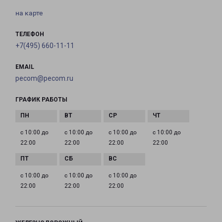
на карте
ТЕЛЕФОН
+7(495) 660-11-11
EMAIL
pecom@pecom.ru
ГРАФИК РАБОТЫ
с 10:00 до
с 10:00 до
с 10:00 до
с 10:00 до
22:00
22:00
22:00
22:00
с 10:00 до
с 10:00 до
с 10:00 до
22:00
22:00
22:00