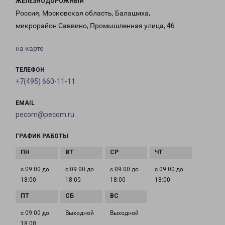
ЖЕЛЕЗНОДОРОЖНЫЙ
Россия, Московская область, Балашиха,
микрорайон Саввино, Промышленная улица, 46
на карте
ТЕЛЕФОН
+7(495) 660-11-11
EMAIL
pecom@pecom.ru
ГРАФИК РАБОТЫ
с 09:00 до
с 09:00 до
с 09:00 до
с 09:00 до
18:00
18:00
18:00
18:00
с 09:00 до
Выходной
Выходной
18:00