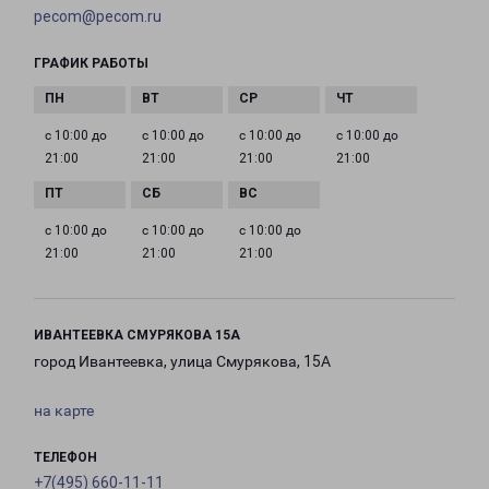
pecom@pecom.ru
ГРАФИК РАБОТЫ
с 10:00 до
с 10:00 до
с 10:00 до
с 10:00 до
21:00
21:00
21:00
21:00
с 10:00 до
с 10:00 до
с 10:00 до
21:00
21:00
21:00
ИВАНТЕЕВКА СМУРЯКОВА 15А
город Ивантеевка, улица Смурякова, 15А
на карте
ТЕЛЕФОН
+7(495) 660-11-11