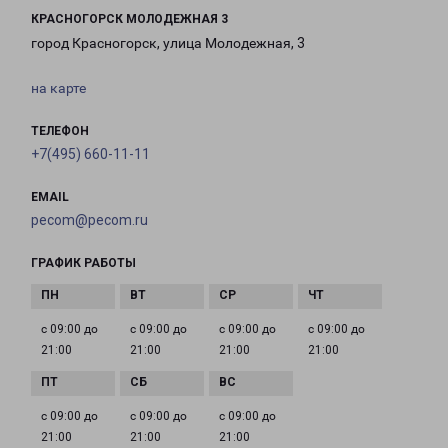
КРАСНОГОРСК МОЛОДЕЖНАЯ 3
город Красногорск, улица Молодежная, 3
на карте
ТЕЛЕФОН
+7(495) 660-11-11
EMAIL
pecom@pecom.ru
ГРАФИК РАБОТЫ
с 09:00 до
с 09:00 до
с 09:00 до
с 09:00 до
21:00
21:00
21:00
21:00
с 09:00 до
с 09:00 до
с 09:00 до
21:00
21:00
21:00