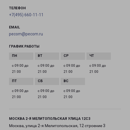
ТЕЛЕФОН
+7(495) 660-11-11
EMAIL
pecom@pecom.ru
ГРАФИК РАБОТЫ
с 09:00 до
с 09:00 до
с 09:00 до
с 09:00 до
21:00
21:00
21:00
21:00
с 09:00 до
с 09:00 до
с 09:00 до
21:00
21:00
21:00
МОСКВА 2-Я МЕЛИТОПОЛЬСКАЯ УЛИЦА 12С3
Москва, улица 2-я Мелитопольская, 12 строение 3