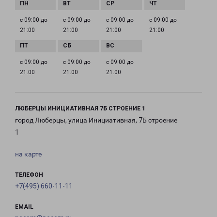
с 09:00 до
с 09:00 до
с 09:00 до
с 09:00 до
21:00
21:00
21:00
21:00
с 09:00 до
с 09:00 до
с 09:00 до
21:00
21:00
21:00
ЛЮБЕРЦЫ ИНИЦИАТИВНАЯ 7Б СТРОЕНИЕ 1
город Люберцы, улица Инициативная, 7Б строение
1
на карте
ТЕЛЕФОН
+7(495) 660-11-11
EMAIL