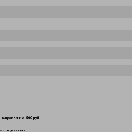
у направлению:
500 руб
.
мость доставки.