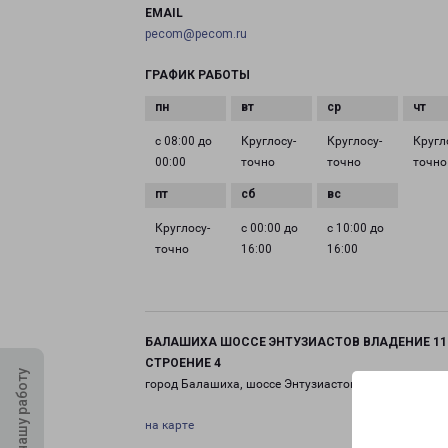
EMAIL
pecom@pecom.ru
ГРАФИК РАБОТЫ
с 08:00 до
Круглосу­
Круглосу­
Кругл
00:00
точно
точно
точно
Круглосу­
с 00:00 до
с 10:00 до
точно
16:00
16:00
БАЛАШИХА ШОССЕ ЭНТУЗИАСТОВ ВЛАДЕНИЕ 11
СТРОЕНИЕ 4
Оцените нашу работу
город Балашиха, шоссе Энтузиастов, 11 строение 4
на карте