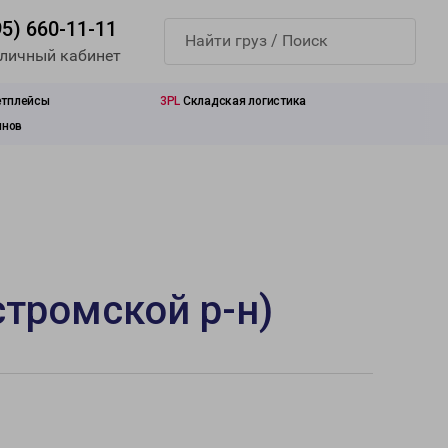
95) 660-11-11
 личный кабинет
етплейсы
3PL
Складская логистика
инов
стромской р-н)