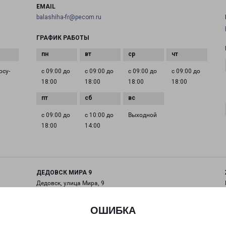
EMAIL
balashiha-fr@pecom.ru
ГРАФИК РАБОТЫ
осу­
с 09:00 до
с 09:00 до
с 09:00 до
с 09:00 до
18:00
18:00
18:00
18:00
с 09:00 до
с 10:00 до
Выходной
18:00
14:00
ДЕДОВСК МИРА 9
Дедовск, улица Мира, 9
на карте
ОШИБКА
ТЕЛЕФОН