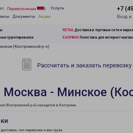
+7 (4
ас
Услуги
Перевозчикам
Вход в
рвисы
Документы
Акции
зы
RETAIL
Доставка в торговые сети и марк
ые грузоперевозки
EASYWAY
Логистика для интернет-магаз
нское (Костромской р-н)
Рассчитать и заказать перевозку
 Москва - Минское (Ко
е (Костромской р-н) находится в Костроме.
зки
доставки, тип перевозки и вес груза.