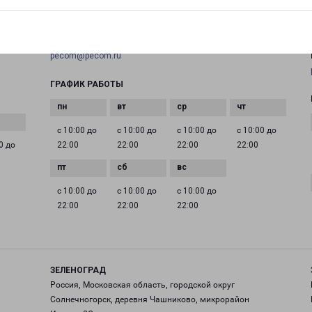
+7(495) 660-11-11
EMAIL
pecom@pecom.ru
ГРАФИК РАБОТЫ
с 10:00 до
с 10:00 до
с 10:00 до
с 10:00 до
0 до
22:00
22:00
22:00
22:00
с 10:00 до
с 10:00 до
с 10:00 до
22:00
22:00
22:00
ЗЕЛЕНОГРАД
Россия, Московская область, городской округ
Солнечногорск, деревня Чашниково, микрорайон