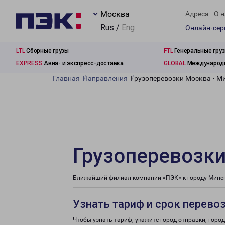
Москва
Адреса
О н
Rus /
Eng
Онлайн-се
LTL
Сборные грузы
FTL
Генеральные гру
EXPRESS
Авиа- и экспресс-доставка
GLOBAL
Международн
Главная
Направления
Грузоперевозки Москва - Ми
Грузоперевозки
Ближайший филиал компании «ПЭК» к городу Минско
Узнать тариф и срок перево
Чтобы узнать тариф, укажите город отправки, город 