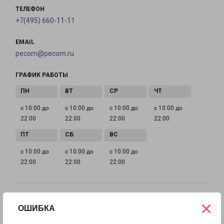
ТЕЛЕФОН
+7(495) 660-11-11
EMAIL
pecom@pecom.ru
ГРАФИК РАБОТЫ
с 10:00 до
с 10:00 до
с 10:00 до
с 10:00 до
22:00
22:00
22:00
22:00
с 10:00 до
с 10:00 до
с 10:00 до
22:00
22:00
22:00
ИСТРА МОСКОВСКАЯ 9
×
ОШИБКА
Московская область, улица Московская, 9