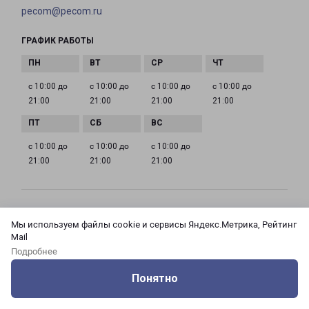
pecom@pecom.ru
ГРАФИК РАБОТЫ
с 10:00 до
с 10:00 до
с 10:00 до
с 10:00 до
21:00
21:00
21:00
21:00
с 10:00 до
с 10:00 до
с 10:00 до
21:00
21:00
21:00
МОСКВА АЗОВСКАЯ 24 КОРПУС 3
Мы используем файлы cookie и сервисы Яндекс.Метрика, Рейтинг
Россия, Москва город, Зюзино район, улица
Mail
Азовская, дом 24, корпус 3
Подробнее
Понятно
на карте
Оцените нашу работу
Услуги
Сервисы
Меню
Кабинет
Контакты
ТЕЛЕФОН