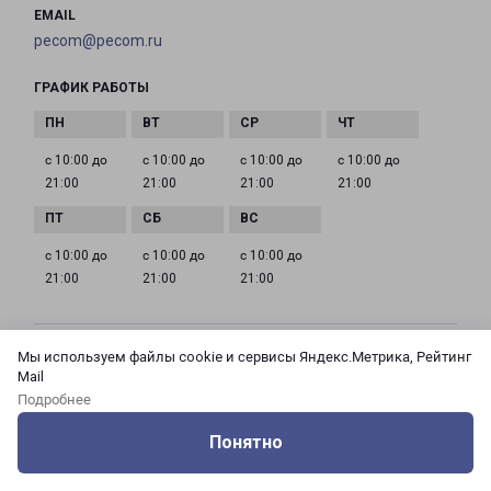
EMAIL
pecom@pecom.ru
ГРАФИК РАБОТЫ
с 10:00 до
с 10:00 до
с 10:00 до
с 10:00 до
21:00
21:00
21:00
21:00
с 10:00 до
с 10:00 до
с 10:00 до
21:00
21:00
21:00
Мы используем файлы cookie и сервисы Яндекс.Метрика, Рейтинг
МОСКВА АЗОВСКАЯ 24 КОРПУС 3
Mail
Россия, Москва город, Зюзино район, улица
Подробнее
Азовская, дом 24, корпус 3
Понятно
на карте
Оцените нашу работу
Услуги
Сервисы
Меню
Кабинет
Контакты