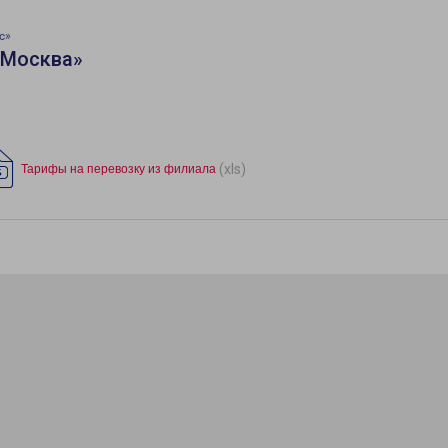
с»
«Москва»
(xls)
Тарифы на перевозку из филиала