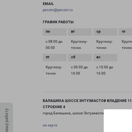
EMAIL
pecom@pecom.ru
ГРАФИК РАБОТЫ
с 08:00 до
Круглосу­
Круглосу­
Кругл
00:00
точно
точно
точно
Круглосу­
с 00:00 до
с 10:00 до
точно
16:00
16:00
БАЛАШИХА ШОССЕ ЭНТУЗИАСТОВ ВЛАДЕНИЕ 11
СТРОЕНИЕ 4
Оцените нашу работу
город Балашиха, шоссе Энтузиастов, 11 строение 4
на карте