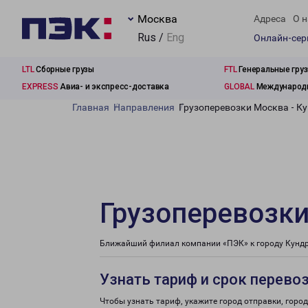
Москва
Адреса
О н
Rus /
Eng
Онлайн-се
LTL
Сборные грузы
FTL
Генеральные гру
EXPRESS
Авиа- и экспресс-доставка
GLOBAL
Международн
Главная
Направления
Грузоперевозки Москва - К
Грузоперевозки
Ближайший филиал компании «ПЭК» к городу Кундр
Узнать тариф и срок перево
Чтобы узнать тариф, укажите город отправки, город 