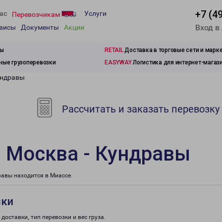
+7 (4
ас
Услуги
Перевозчикам
Вход в
рвисы
Документы
Акции
зы
RETAIL
Доставка в торговые сети и марк
ые грузоперевозки
EASYWAY
Логистика для интернет-магаз
ундравы
Рассчитать и заказать перевозку
 Москва - Кундравы
авы находится в Миассе.
зки
доставки, тип перевозки и вес груза.