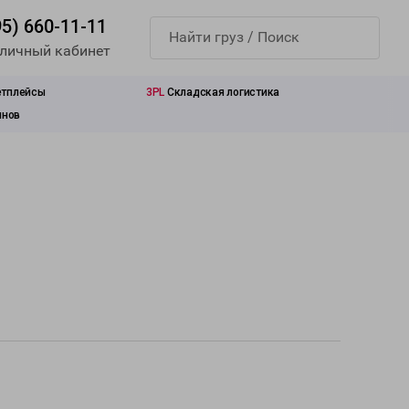
95) 660-11-11
 личный кабинет
етплейсы
3PL
Складская логистика
инов