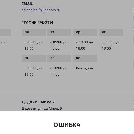
EMAIL
balashiha-fr@pecom.ru
ГРАФИК РАБОТЫ
осу­
с 09:00 до
с 09:00 до
с 09:00 до
с 09:00 до
18:00
18:00
18:00
18:00
с 09:00 до
с 10:00 до
Выходной
18:00
14:00
ДЕДОВСК МИРА 9
Дедовск, улица Мира, 9
на карте
ОШИБКА
ТЕЛЕФОН