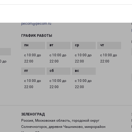
+7(495) 660-11-11
EMAIL
pecom@pecom.ru
ГРАФИК РАБОТЫ
с 10:00 до
с 10:00 до
с 10:00 до
с 10:00 до
0 до
22:00
22:00
22:00
22:00
с 10:00 до
с 10:00 до
с 10:00 до
22:00
22:00
22:00
ЗЕЛЕНОГРАД
Россия, Московская область, городской округ
Солнечногорск, деревня Чашниково, микрорайон