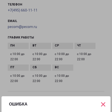
ТЕЛЕФОН
+7(495) 660-11-11
EMAIL
pecom@pecom.ru
ГРАФИК РАБОТЫ
с 10:00 до
с 10:00 до
с 10:00 до
с 10:00 до
22:00
22:00
22:00
22:00
с 10:00 до
с 10:00 до
с 10:00 до
22:00
22:00
22:00
ИСТРА МОСКОВСКАЯ 9
×
ОШИБКА
Московская область, улица Московская, 9