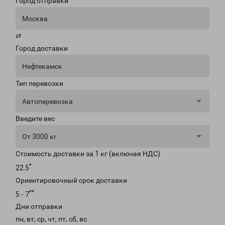
Город отправки
Москва
⇄
Город доставки
Нефтекамск
Тип перевозки
Автоперевозка
Введите вес
От 3000 кг
Стоимость доставки за 1 кг (включая НДС)
*
22.5
Ориентировочный срок доставки
**
5 - 7
Дни отправки
пн, вт, ср, чт, пт, сб, вс