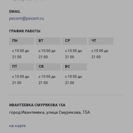
EMAIL
pecom@pecom.ru
ГРАФИК РАБОТЫ
с 10:00 до
с 10:00 до
с 10:00 до
с 10:00 до
21:00
21:00
21:00
21:00
с 10:00 до
с 10:00 до
с 10:00 до
21:00
21:00
21:00
ИВАНТЕЕВКА СМУРЯКОВА 15А
город Ивантеевка, улица Смурякова, 15А
на карте