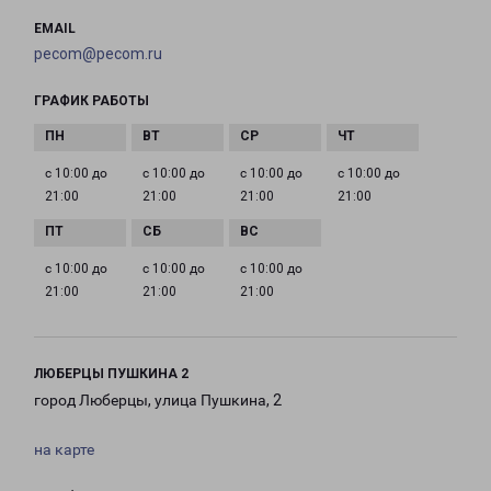
EMAIL
pecom@pecom.ru
ГРАФИК РАБОТЫ
с 10:00 до
с 10:00 до
с 10:00 до
с 10:00 до
21:00
21:00
21:00
21:00
с 10:00 до
с 10:00 до
с 10:00 до
21:00
21:00
21:00
ЛЮБЕРЦЫ ПУШКИНА 2
город Люберцы, улица Пушкина, 2
на карте