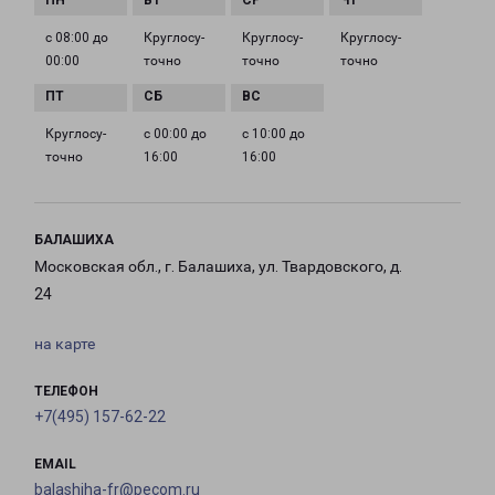
с 08:00 до
Круглосу­
Круглосу­
Круглосу­
00:00
точно
точно
точно
Круглосу­
с 00:00 до
с 10:00 до
точно
16:00
16:00
БАЛАШИХА
Московская обл., г. Балашиха, ул. Твардовского, д.
24
на карте
ТЕЛЕФОН
+7(495) 157-62-22
EMAIL
balashiha-fr@pecom.ru