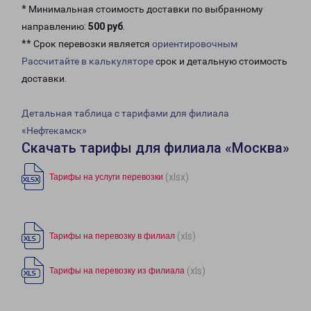
* Минимальная стоимость доставки по выбранному
направлению:
500 руб
.
** Срок перевозки является
ориентировочным
Рассчитайте в калькуляторе
срок и детальную стоимость
доставки.
Детальная таблица с тарифами для филиала
«Нефтекамск»
Скачать тарифы для филиала «Москва»
(xlsx)
Тарифы на услуги перевозки
(xls)
Тарифы на перевозку в филиал
(xls)
Тарифы на перевозку из филиала