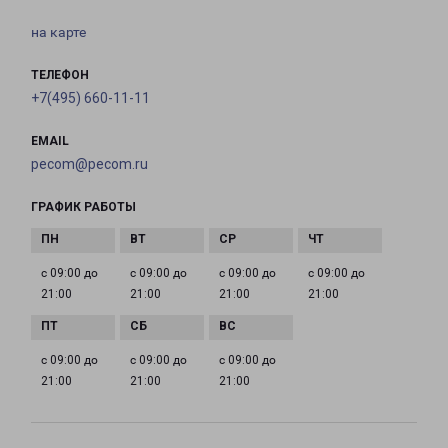
на карте
ТЕЛЕФОН
+7(495) 660-11-11
EMAIL
pecom@pecom.ru
ГРАФИК РАБОТЫ
с 09:00 до
с 09:00 до
с 09:00 до
с 09:00 до
21:00
21:00
21:00
21:00
с 09:00 до
с 09:00 до
с 09:00 до
21:00
21:00
21:00