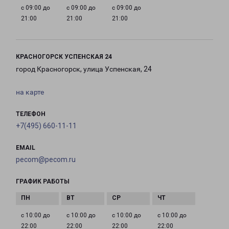
с 09:00 до
с 09:00 до
с 09:00 до
21:00
21:00
21:00
КРАСНОГОРСК УСПЕНСКАЯ 24
город Красногорск, улица Успенская, 24
на карте
ТЕЛЕФОН
+7(495) 660-11-11
EMAIL
pecom@pecom.ru
ГРАФИК РАБОТЫ
с 10:00 до
с 10:00 до
с 10:00 до
с 10:00 до
22:00
22:00
22:00
22:00