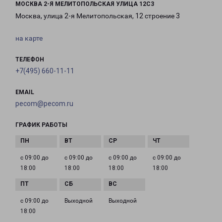
МОСКВА 2-Я МЕЛИТОПОЛЬСКАЯ УЛИЦА 12С3
Москва, улица 2-я Мелитопольская, 12 строение 3
на карте
ТЕЛЕФОН
+7(495) 660-11-11
EMAIL
pecom@pecom.ru
ГРАФИК РАБОТЫ
с 09:00 до
с 09:00 до
с 09:00 до
с 09:00 до
18:00
18:00
18:00
18:00
с 09:00 до
Выходной
Выходной
18:00