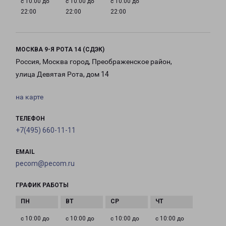
с 10:00 до
с 10:00 до
с 10:00 до
22:00
22:00
22:00
МОСКВА 9-Я РОТА 14 (СДЭК)
Россия, Москва город, Преображенское район,
улица Девятая Рота, дом 14
на карте
ТЕЛЕФОН
+7(495) 660-11-11
EMAIL
pecom@pecom.ru
ГРАФИК РАБОТЫ
с 10:00 до
с 10:00 до
с 10:00 до
с 10:00 до