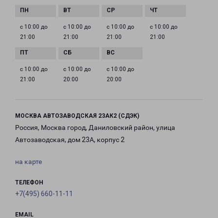
с 10:00 до
с 10:00 до
с 10:00 до
с 10:00 до
21:00
21:00
21:00
21:00
с 10:00 до
с 10:00 до
с 10:00 до
21:00
20:00
20:00
МОСКВА АВТОЗАВОДСКАЯ 23АК2 (СДЭК)
Россия, Москва город, Даниловский район, улица
Автозаводская, дом 23А, корпус 2
на карте
ТЕЛЕФОН
+7(495) 660-11-11
EMAIL