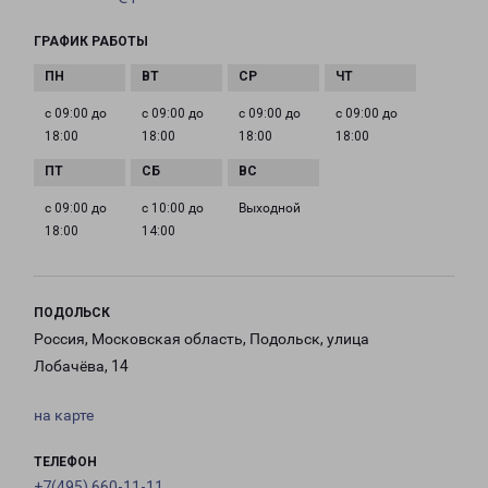
ГРАФИК РАБОТЫ
с 09:00 до
с 09:00 до
с 09:00 до
с 09:00 до
18:00
18:00
18:00
18:00
с 09:00 до
с 10:00 до
Выходной
18:00
14:00
ПОДОЛЬСК
Россия, Московская область, Подольск, улица
Лобачёва, 14
на карте
ТЕЛЕФОН
+7(495) 660-11-11