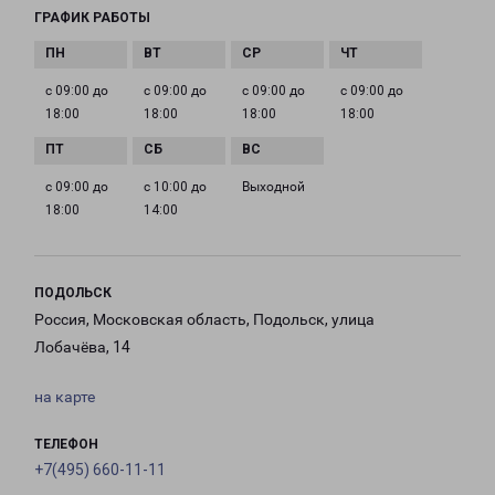
ГРАФИК РАБОТЫ
с 09:00 до
с 09:00 до
с 09:00 до
с 09:00 до
18:00
18:00
18:00
18:00
с 09:00 до
с 10:00 до
Выходной
18:00
14:00
ПОДОЛЬСК
Россия, Московская область, Подольск, улица
Лобачёва, 14
на карте
ТЕЛЕФОН
+7(495) 660-11-11