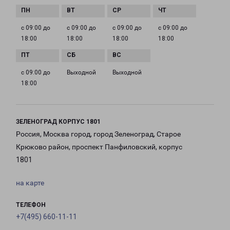
с 09:00 до
с 09:00 до
с 09:00 до
с 09:00 до
18:00
18:00
18:00
18:00
с 09:00 до
Выходной
Выходной
18:00
ЗЕЛЕНОГРАД КОРПУС 1801
Россия, Москва город, город Зеленоград, Старое
Крюково район, проспект Панфиловский, корпус
1801
на карте
ТЕЛЕФОН
+7(495) 660-11-11