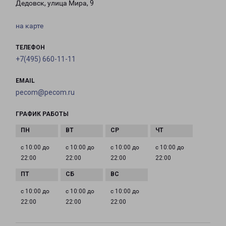
Дедовск, улица Мира, 9
на карте
ТЕЛЕФОН
+7(495) 660-11-11
EMAIL
pecom@pecom.ru
ГРАФИК РАБОТЫ
с 10:00 до
с 10:00 до
с 10:00 до
с 10:00 до
22:00
22:00
22:00
22:00
с 10:00 до
с 10:00 до
с 10:00 до
22:00
22:00
22:00