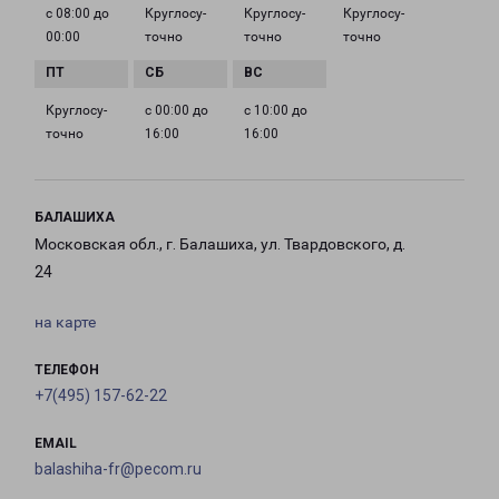
с 08:00 до
Круглосу­
Круглосу­
Круглосу­
00:00
точно
точно
точно
Круглосу­
с 00:00 до
с 10:00 до
точно
16:00
16:00
БАЛАШИХА
Московская обл., г. Балашиха, ул. Твардовского, д.
24
на карте
ТЕЛЕФОН
+7(495) 157-62-22
EMAIL
balashiha-fr@pecom.ru