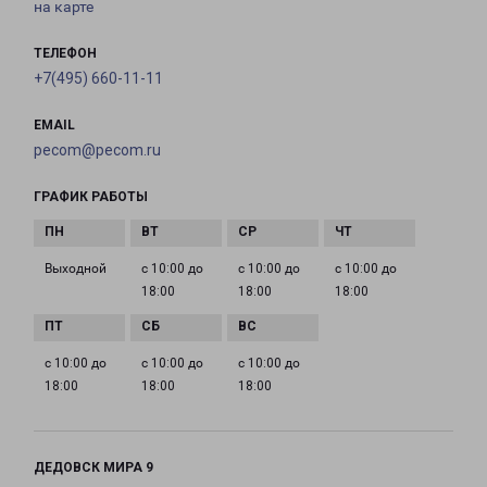
на карте
ТЕЛЕФОН
+7(495) 660-11-11
EMAIL
pecom@pecom.ru
ГРАФИК РАБОТЫ
Выходной
с 10:00 до
с 10:00 до
с 10:00 до
18:00
18:00
18:00
с 10:00 до
с 10:00 до
с 10:00 до
18:00
18:00
18:00
ДЕДОВСК МИРА 9