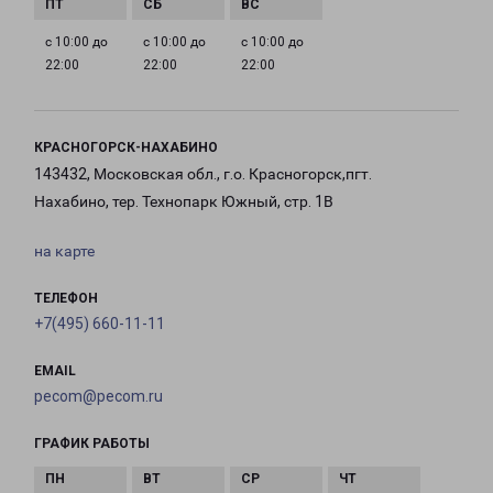
с 10:00 до
с 10:00 до
с 10:00 до
22:00
22:00
22:00
КРАСНОГОРСК-НАХАБИНО
143432, Московская обл., г.о. Красногорск,пгт.
Нахабино, тер. Технопарк Южный, стр. 1В
на карте
ТЕЛЕФОН
+7(495) 660-11-11
EMAIL
pecom@pecom.ru
ГРАФИК РАБОТЫ