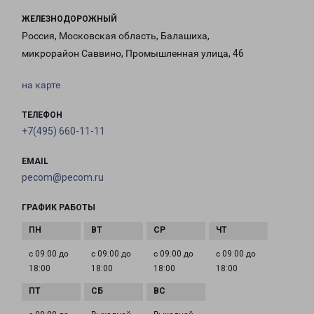
ЖЕЛЕЗНОДОРОЖНЫЙ
Россия, Московская область, Балашиха,
микрорайон Саввино, Промышленная улица, 46
на карте
ТЕЛЕФОН
+7(495) 660-11-11
EMAIL
pecom@pecom.ru
ГРАФИК РАБОТЫ
с 09:00 до
с 09:00 до
с 09:00 до
с 09:00 до
18:00
18:00
18:00
18:00