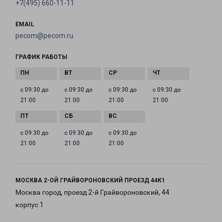
+7(495) 660-11-11
EMAIL
pecom@pecom.ru
ГРАФИК РАБОТЫ
с 09:30 до
с 09:30 до
с 09:30 до
с 09:30 до
21:00
21:00
21:00
21:00
с 09:30 до
с 09:30 до
с 09:30 до
21:00
21:00
21:00
МОСКВА 2-ОЙ ГРАЙВОРОНОВСКИЙ ПРОЕЗД 44К1
Москва город, проезд 2-й Грайвороновский, 44
корпус 1