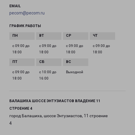
EMAIL
pecom@pecom.ru
ГРАФИК РАБОТЫ
с 09:00 до
с 09:00 до
с 09:00 до
с 09:00 до
18:00
18:00
18:00
18:00
с 09:00 до
с 10:00 до
Выходной
18:00
16:00
БАЛАШИХА ШОССЕ ЭНТУЗИАСТОВ ВЛАДЕНИЕ 11
СТРОЕНИЕ 4
город Балашиха, шоссе Энтузиастов, 11 строение
4