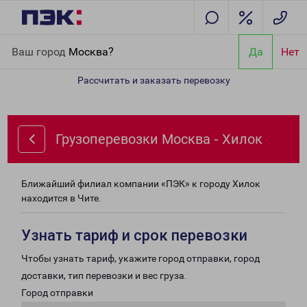
Главная
Направления
Грузоперевозки Москва - Хилок
Ваш город
Москва?
Да
Нет
Рассчитать и заказать перевозку
Грузоперевозки Москва - Хилок
Ближайший филиал компании «ПЭК» к городу Хилок
находится в Чите.
Узнать тариф и срок перевозки
Чтобы узнать тариф, укажите город отправки, город
доставки, тип перевозки и вес груза.
Город отправки