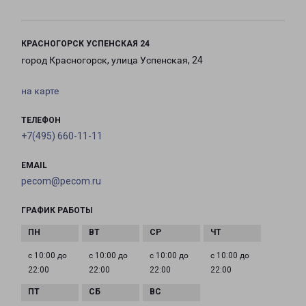
КРАСНОГОРСК УСПЕНСКАЯ 24
город Красногорск, улица Успенская, 24
на карте
ТЕЛЕФОН
+7(495) 660-11-11
EMAIL
pecom@pecom.ru
ГРАФИК РАБОТЫ
с 10:00 до
с 10:00 до
с 10:00 до
с 10:00 до
22:00
22:00
22:00
22:00