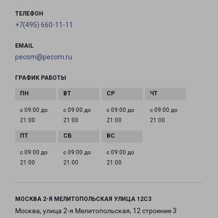
ТЕЛЕФОН
+7(495) 660-11-11
EMAIL
pecom@pecom.ru
ГРАФИК РАБОТЫ
с 09:00 до
с 09:00 до
с 09:00 до
с 09:00 до
21:00
21:00
21:00
21:00
с 09:00 до
с 09:00 до
с 09:00 до
21:00
21:00
21:00
МОСКВА 2-Я МЕЛИТОПОЛЬСКАЯ УЛИЦА 12С3
Москва, улица 2-я Мелитопольская, 12 строение 3