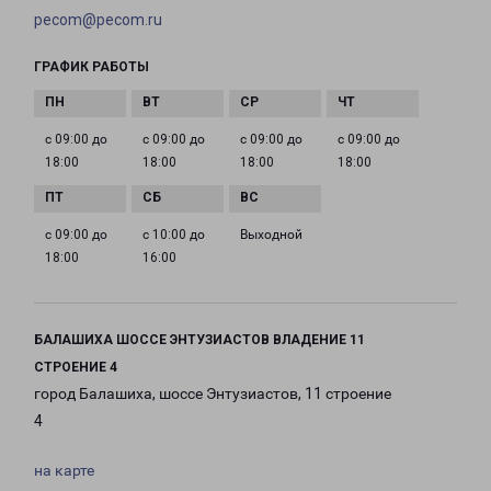
pecom@pecom.ru
ГРАФИК РАБОТЫ
с 09:00 до
с 09:00 до
с 09:00 до
с 09:00 до
18:00
18:00
18:00
18:00
с 09:00 до
с 10:00 до
Выходной
18:00
16:00
БАЛАШИХА ШОССЕ ЭНТУЗИАСТОВ ВЛАДЕНИЕ 11
СТРОЕНИЕ 4
город Балашиха, шоссе Энтузиастов, 11 строение
4
на карте