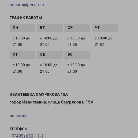
pecom@pecom.ru
ГРАФИК РАБОТЫ
с 10:00 до
с 10:00 до
с 10:00 до
с 10:00 до
21:00
21:00
21:00
21:00
с 10:00 до
с 10:00 до
с 10:00 до
21:00
21:00
21:00
ИВАНТЕЕВКА СМУРЯКОВА 15А
город Ивантеевка, улица Смурякова, 15А
на карте
ТЕЛЕФОН
+7(495) 660-11-11