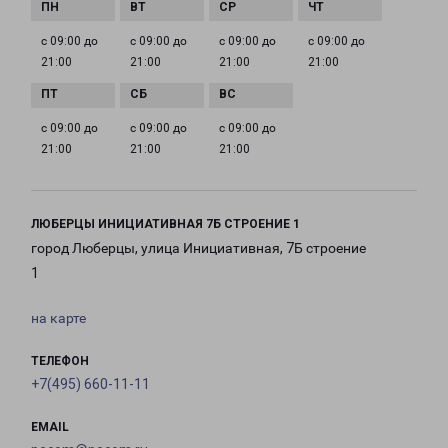
с 09:00 до
с 09:00 до
с 09:00 до
с 09:00 до
21:00
21:00
21:00
21:00
с 09:00 до
с 09:00 до
с 09:00 до
21:00
21:00
21:00
ЛЮБЕРЦЫ ИНИЦИАТИВНАЯ 7Б СТРОЕНИЕ 1
город Люберцы, улица Инициативная, 7Б строение
1
на карте
ТЕЛЕФОН
+7(495) 660-11-11
EMAIL