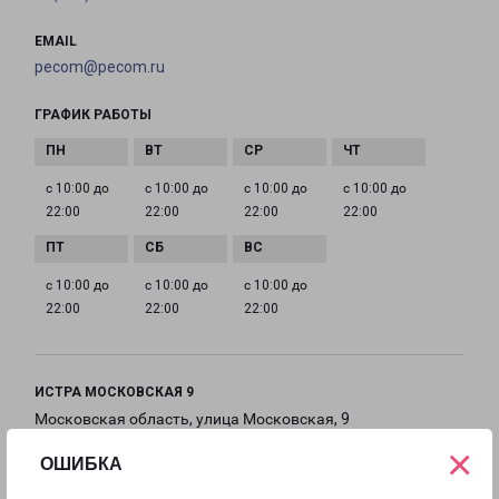
EMAIL
pecom@pecom.ru
ГРАФИК РАБОТЫ
с 10:00 до
с 10:00 до
с 10:00 до
с 10:00 до
22:00
22:00
22:00
22:00
с 10:00 до
с 10:00 до
с 10:00 до
22:00
22:00
22:00
ИСТРА МОСКОВСКАЯ 9
Московская область, улица Московская, 9
×
ОШИБКА
на карте