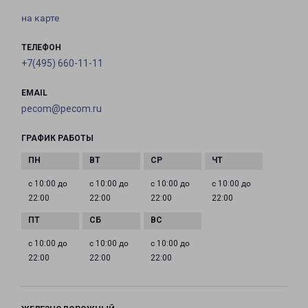
на карте
ТЕЛЕФОН
+7(495) 660-11-11
EMAIL
pecom@pecom.ru
ГРАФИК РАБОТЫ
с 10:00 до
с 10:00 до
с 10:00 до
с 10:00 до
22:00
22:00
22:00
22:00
с 10:00 до
с 10:00 до
с 10:00 до
22:00
22:00
22:00