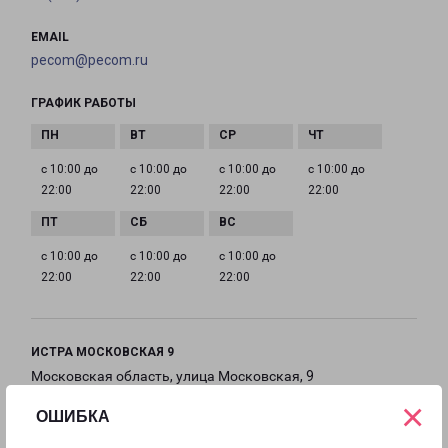
EMAIL
pecom@pecom.ru
ГРАФИК РАБОТЫ
с 10:00 до
с 10:00 до
с 10:00 до
с 10:00 до
22:00
22:00
22:00
22:00
с 10:00 до
с 10:00 до
с 10:00 до
22:00
22:00
22:00
ИСТРА МОСКОВСКАЯ 9
Московская область, улица Московская, 9
×
ОШИБКА
на карте