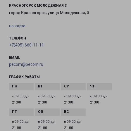
КРАСНОГОРСК МОЛОДЕЖНАЯ 3
город Красногорск, улица Молодежная, 3
на карте
ТЕЛЕФОН
+7(495) 660-11-11
EMAIL
pecom@pecom.ru
ГРАФИК РАБОТЫ
с 09:00 до
с 09:00 до
с 09:00 до
с 09:00 до
21:00
21:00
21:00
21:00
с 09:00 до
с 09:00 до
с 09:00 до
21:00
21:00
21:00