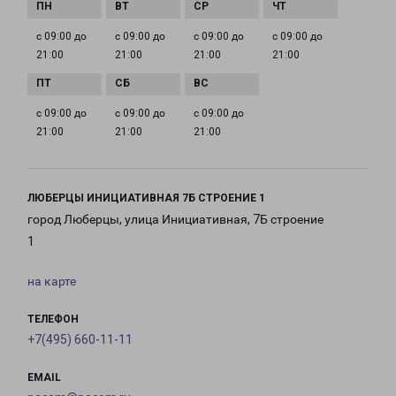
с 09:00 до
с 09:00 до
с 09:00 до
с 09:00 до
21:00
21:00
21:00
21:00
с 09:00 до
с 09:00 до
с 09:00 до
21:00
21:00
21:00
ЛЮБЕРЦЫ ИНИЦИАТИВНАЯ 7Б СТРОЕНИЕ 1
город Люберцы, улица Инициативная, 7Б строение
1
на карте
ТЕЛЕФОН
+7(495) 660-11-11
EMAIL