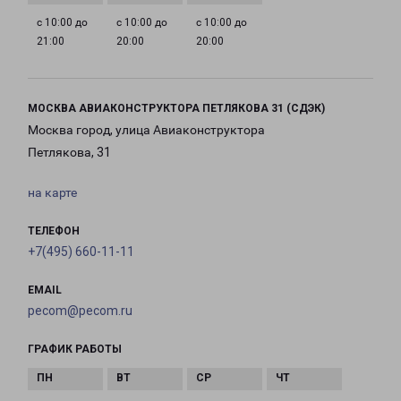
с 10:00 до
с 10:00 до
с 10:00 до
21:00
20:00
20:00
МОСКВА АВИАКОНСТРУКТОРА ПЕТЛЯКОВА 31 (СДЭК)
Москва город, улица Авиаконструктора
Петлякова, 31
на карте
ТЕЛЕФОН
+7(495) 660-11-11
EMAIL
pecom@pecom.ru
ГРАФИК РАБОТЫ