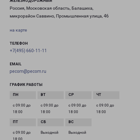
ЖЕЛЕЗНОДОРОЖНЫЙ
Россия, Московская область, Балашиха,
микрорайон Саввино, Промышленная улица, 46
на карте
ТЕЛЕФОН
+7(495) 660-11-11
EMAIL
pecom@pecom.ru
ГРАФИК РАБОТЫ
с 09:00 до
с 09:00 до
с 09:00 до
с 09:00 до
18:00
18:00
18:00
18:00
с 09:00 до
Выходной
Выходной
18:00