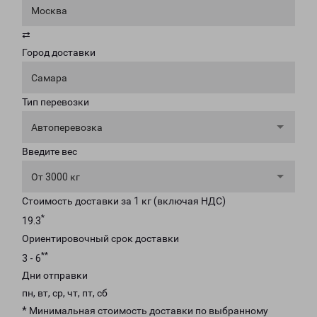
Москва
⇄
Город доставки
Самара
Тип перевозки
Автоперевозка
Введите вес
От 3000 кг
Стоимость доставки за 1 кг (включая НДС)
*
19.3
Ориентировочный срок доставки
**
3 - 6
Дни отправки
пн, вт, ср, чт, пт, сб
* Минимальная стоимость доставки по выбранному