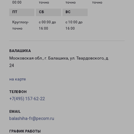
00:00
точно
точно
точно
Круглосу­
с 00:00 до
с 10:00 до
точно
16:00
16:00
БАЛАШИХА
Московская обл., г. Балашиха, ул. Твардовского, д.
24
на карте
ТЕЛЕФОН
+7(495) 157-62-22
EMAIL
balashiha-fr@pecom.ru
ГРАФИК РАБОТЫ