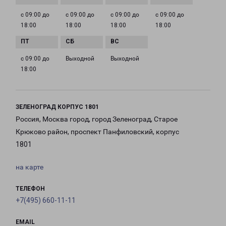
с 09:00 до
с 09:00 до
с 09:00 до
с 09:00 до
18:00
18:00
18:00
18:00
с 09:00 до
Выходной
Выходной
18:00
ЗЕЛЕНОГРАД КОРПУС 1801
Россия, Москва город, город Зеленоград, Старое
Крюково район, проспект Панфиловский, корпус
1801
на карте
ТЕЛЕФОН
+7(495) 660-11-11
EMAIL