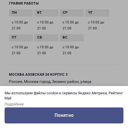
ГРАФИК РАБОТЫ
с 10:00 до
с 10:00 до
с 10:00 до
с 10:00 до
21:00
21:00
21:00
21:00
с 10:00 до
с 10:00 до
с 10:00 до
21:00
21:00
21:00
МОСКВА АЗОВСКАЯ 24 КОРПУС 3
Россия, Москва город, Зюзино район, улица
Азовская, дом 24, корпус 3
Мы используем файлы cookie и сервисы Яндекс.Метрика, Рейтинг
Mail
на карте
Подробнее
ТЕЛЕФОН
Понятно
+7(495) 660-11-11
Оцените нашу работу
Услуги
Сервисы
Меню
Кабинет
Контакты