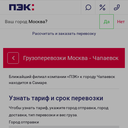
Главная
Направления
Грузоперевозки Москва - Чапаевск
Ваш город
Москва?
Да
Нет
Рассчитать и заказать перевозку
Грузоперевозки Москва - Чапаевск
Ближайший филиал компании «ПЭК» к городу Чапаевск
находится в Самаре.
Узнать тариф и срок перевозки
Чтобы узнать тариф, укажите город отправки, город
доставки, тип перевозки и вес груза.
Город отправки