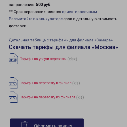
направлению:
500 руб
.
** Срок перевозки является
ориентировочным
Рассчитайте в калькуляторе
срок и детальную стоимость
доставки.
Детальная таблица с тарифами для филиала «Самара»
Скачать тарифы для филиала «Москва»
(xlsx)
Тарифы на услуги перевозки
(xls)
Тарифы на перевозку в филиал
(xls)
Тарифы на перевозку из филиала
Оформить заявку