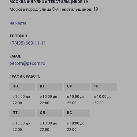
МОСКВА 8-Я УЛИЦА ТЕКСТИЛЬЩИКОВ 19
Москва город, улица 8-я Текстильщиков, 19
на карте
ТЕЛЕФОН
+7(495) 660-11-11
EMAIL
pecom@pecom.ru
ГРАФИК РАБОТЫ
с 10:00 до
с 10:00 до
с 10:00 до
с 10:00 до
22:00
22:00
22:00
22:00
с 10:00 до
с 10:00 до
с 10:00 до
22:00
22:00
22:00