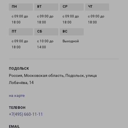
с 09:00 до
с 09:00 до
с 09:00 до
с 09:00 до
18:00
18:00
18:00
18:00
с 09:00 до
с 10:00 до
Выходной
18:00
14:00
ПОДОЛЬСК
Россия, Московская область, Подольск, улица
Лобачёва, 14
на карте
ТЕЛЕФОН
+7(495) 660-11-11
EMAIL