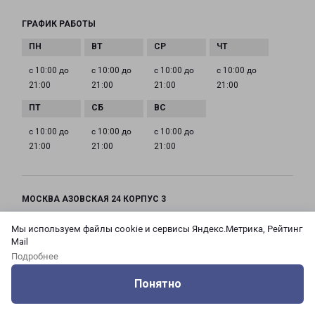
ГРАФИК РАБОТЫ
с 10:00 до
с 10:00 до
с 10:00 до
с 10:00 до
21:00
21:00
21:00
21:00
с 10:00 до
с 10:00 до
с 10:00 до
21:00
21:00
21:00
МОСКВА АЗОВСКАЯ 24 КОРПУС 3
Россия, Москва город, Зюзино район, улица
Мы используем файлы cookie и сервисы Яндекс.Метрика, Рейтинг
Азовская, дом 24, корпус 3
Mail
Подробнее
на карте
Понятно
ТЕЛЕФОН
Оцените нашу работу
Услуги
Сервисы
Меню
Кабинет
Контакты
+7(495) 660-11-11