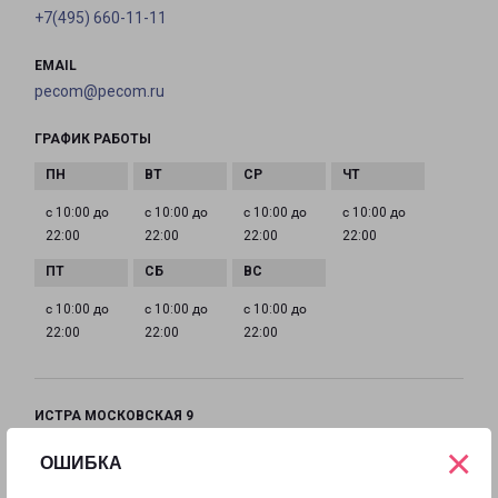
+7(495) 660-11-11
EMAIL
pecom@pecom.ru
ГРАФИК РАБОТЫ
с 10:00 до
с 10:00 до
с 10:00 до
с 10:00 до
22:00
22:00
22:00
22:00
с 10:00 до
с 10:00 до
с 10:00 до
22:00
22:00
22:00
ИСТРА МОСКОВСКАЯ 9
Московская область, улица Московская, 9
×
ОШИБКА
на карте