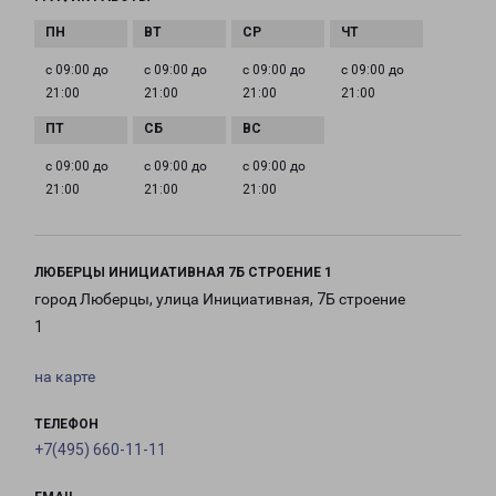
с 09:00 до
с 09:00 до
с 09:00 до
с 09:00 до
21:00
21:00
21:00
21:00
с 09:00 до
с 09:00 до
с 09:00 до
21:00
21:00
21:00
ЛЮБЕРЦЫ ИНИЦИАТИВНАЯ 7Б СТРОЕНИЕ 1
город Люберцы, улица Инициативная, 7Б строение
1
на карте
ТЕЛЕФОН
+7(495) 660-11-11