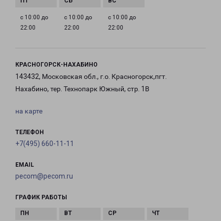
с 10:00 до
с 10:00 до
с 10:00 до
22:00
22:00
22:00
КРАСНОГОРСК-НАХАБИНО
143432, Московская обл., г.о. Красногорск,пгт.
Нахабино, тер. Технопарк Южный, стр. 1В
на карте
ТЕЛЕФОН
+7(495) 660-11-11
EMAIL
pecom@pecom.ru
ГРАФИК РАБОТЫ