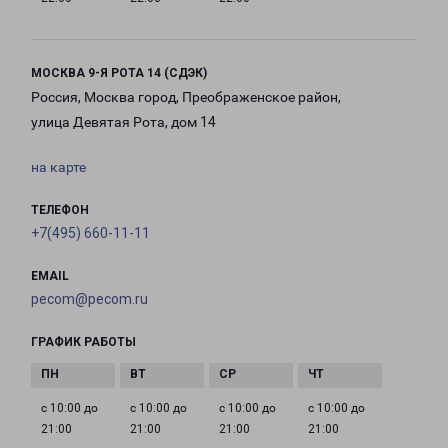
МОСКВА 9-Я РОТА 14 (СДЭК)
Россия, Москва город, Преображенское район,
улица Девятая Рота, дом 14
на карте
ТЕЛЕФОН
+7(495) 660-11-11
EMAIL
pecom@pecom.ru
ГРАФИК РАБОТЫ
с 10:00 до
с 10:00 до
с 10:00 до
с 10:00 до
21:00
21:00
21:00
21:00