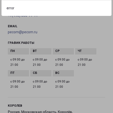
error
ТЕЛЕФОН
+7(495) 660-11-11
EMAIL
pecom@pecom.ru
ГРАФИК РАБОТЫ
с 09:00 до
с 09:00 до
с 09:00 до
с 09:00 до
21:00
21:00
21:00
21:00
с 09:00 до
с 09:00 до
с 09:00 до
21:00
21:00
21:00
КОРОЛЕВ
Россия, Московская область, Королёв,