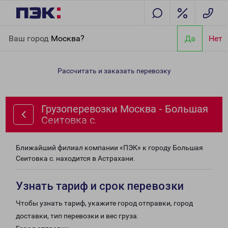
Главная
Направления
Грузоперевозки Москва - Большая
Ваш город
Москва?
Да
Нет
Сеитовка с.
Рассчитать и заказать перевозку
Грузоперевозки Москва - Большая
Сеитовка с.
Ближайший филиал компании «ПЭК» к городу Большая
Сеитовка с. находится в Астрахани.
Узнать тариф и срок перевозки
Чтобы узнать тариф, укажите город отправки, город
доставки, тип перевозки и вес груза.