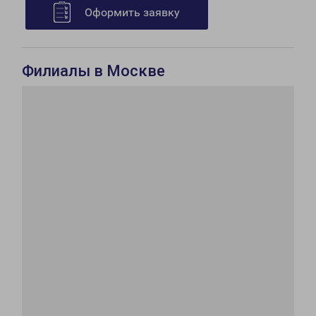
Оформить заявку
Филиалы в Москве