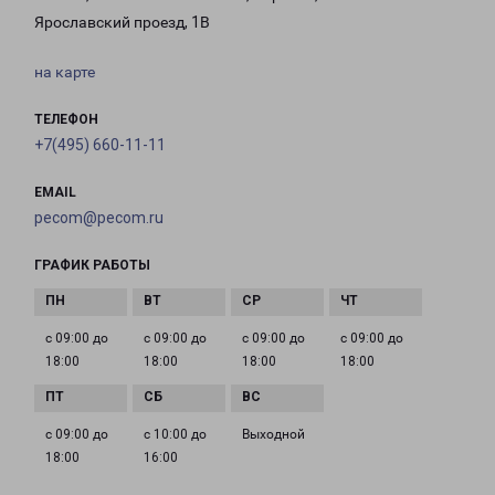
Ярославский проезд, 1В
на карте
ТЕЛЕФОН
+7(495) 660-11-11
EMAIL
pecom@pecom.ru
ГРАФИК РАБОТЫ
с 09:00 до
с 09:00 до
с 09:00 до
с 09:00 до
18:00
18:00
18:00
18:00
с 09:00 до
с 10:00 до
Выходной
18:00
16:00