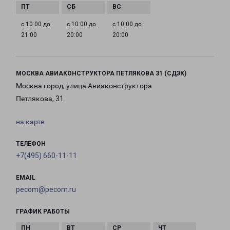
с 10:00 до
с 10:00 до
с 10:00 до
21:00
20:00
20:00
МОСКВА АВИАКОНСТРУКТОРА ПЕТЛЯКОВА 31 (СДЭК)
Москва город, улица Авиаконструктора
Петлякова, 31
на карте
ТЕЛЕФОН
+7(495) 660-11-11
EMAIL
pecom@pecom.ru
ГРАФИК РАБОТЫ