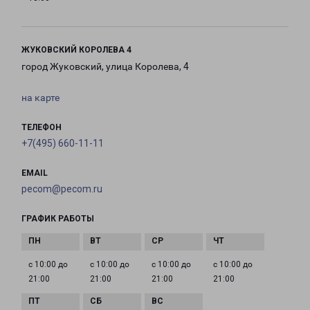
ЖУКОВСКИЙ КОРОЛЕВА 4
город Жуковский, улица Королева, 4
на карте
ТЕЛЕФОН
+7(495) 660-11-11
EMAIL
pecom@pecom.ru
ГРАФИК РАБОТЫ
с 10:00 до
с 10:00 до
с 10:00 до
с 10:00 до
21:00
21:00
21:00
21:00