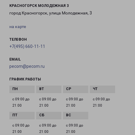
КРАСНОГОРСК МОЛОДЕЖНАЯ 3
город Красногорск, улица Молодежная, 3
на карте
ТЕЛЕФОН
+7(495) 660-11-11
EMAIL
pecom@pecom.ru
ГРАФИК РАБОТЫ
с 09:00 до
с 09:00 до
с 09:00 до
с 09:00 до
21:00
21:00
21:00
21:00
с 09:00 до
с 09:00 до
с 09:00 до
21:00
21:00
21:00