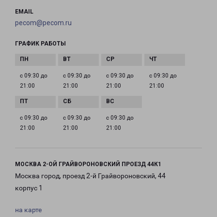
EMAIL
pecom@pecom.ru
ГРАФИК РАБОТЫ
с 09:30 до
с 09:30 до
с 09:30 до
с 09:30 до
21:00
21:00
21:00
21:00
с 09:30 до
с 09:30 до
с 09:30 до
21:00
21:00
21:00
МОСКВА 2-ОЙ ГРАЙВОРОНОВСКИЙ ПРОЕЗД 44К1
Москва город, проезд 2-й Грайвороновский, 44
корпус 1
на карте