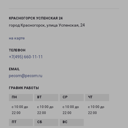
КРАСНОГОРСК УСПЕНСКАЯ 24
город Красногорск, улица Успенская, 24
на карте
ТЕЛЕФОН
+7(495) 660-11-11
EMAIL
pecom@pecom.ru
ГРАФИК РАБОТЫ
с 10:00 до
с 10:00 до
с 10:00 до
с 10:00 до
22:00
22:00
22:00
22:00