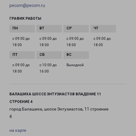
pecom@pecom.ru
ГРАФИК РАБОТЫ
с 09:00 до
с 09:00 до
с 09:00 до
с 09:00 до
18:00
18:00
18:00
18:00
с 09:00 до
с 10:00 до
Выходной
18:00
16:00
БАЛАШИХА ШОССЕ ЭНТУЗИАСТОВ ВЛАДЕНИЕ 11
СТРОЕНИЕ 4
город Балашиха, шоссе Энтузиастов, 11 строение
4
на карте