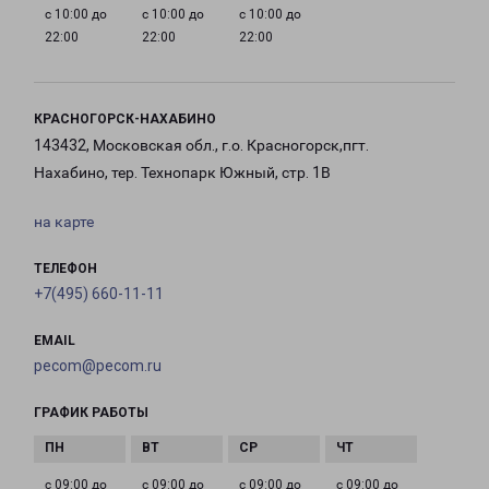
с 10:00 до
с 10:00 до
с 10:00 до
22:00
22:00
22:00
КРАСНОГОРСК-НАХАБИНО
143432, Московская обл., г.о. Красногорск,пгт.
Нахабино, тер. Технопарк Южный, стр. 1В
на карте
ТЕЛЕФОН
+7(495) 660-11-11
EMAIL
pecom@pecom.ru
ГРАФИК РАБОТЫ
с 09:00 до
с 09:00 до
с 09:00 до
с 09:00 до