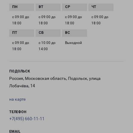
с 09:00 до
с 09:00 до
с 09:00 до
с 09:00 до
18:00
18:00
18:00
18:00
с 09:00 до
с 10:00 до
Выходной
18:00
14:00
ПОДОЛЬСК
Россия, Московская область, Подольск, улица
Лобачёва, 14
на карте
ТЕЛЕФОН
+7(495) 660-11-11
EMAIL